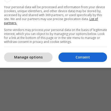
Your personal data will be processed and information from your device
(cookies, unique identifiers, and other device data) may be stored by,
accessed by and shared with 369 partners, or used specifically by this
site. We and our partners may use precise geolocation data.
List of
partners.
Some vendors may process your personal data on the basis of legitimate
interest, which you can object to by managing your options below. Look
for a link at the bottom of this page or in the site menu to manage or
withdraw consent in privacy and cookie settings.
Manage options
Consent