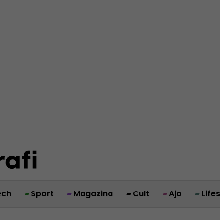
ech
Sport
Magazina
Cult
Ajo
Life