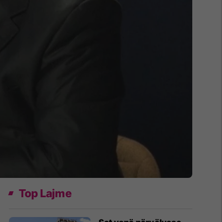
Top Lajme