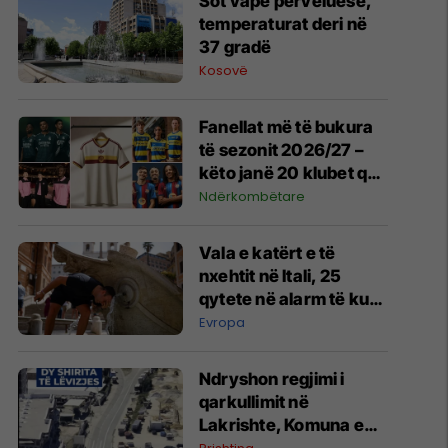
Sot vapë përvëluese,
temperaturat deri në
37 gradë
Kosovë
Fanellat më të bukura
të sezonit 2026/27 –
këto janë 20 klubet që
spikatën me dizajnin e
Ndërkombëtare
tyre
Vala e katërt e të
nxehtit në Itali, 25
qytete në alarm të kuq
- probleme me
Evropa
mungesën e ujit
Ndryshon regjimi i
qarkullimit në
Lakrishte, Komuna e