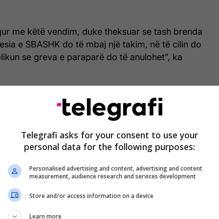
qur me këtë vendim, duke theksuar se tash brenda
sia e SBASHK do të mbaj një takim, në të cilin do
likun se greva e paraparë do të anulohet”, ka
ë bëjmë më një vendim të duhur dhe presim që tash
undojë në Kuvendin e Kosovës.
u kishte kërcënuar me grevë në datën 13 prill,
Telegrafi asks for your consent to use your
gj nuk dërgohet për miratim në Kuvend. /Telegrafi/
personal data for the following purposes:
Personalised advertising and content, advertising and content
measurement, audience research and services development
Store and/or access information on a device
Learn more