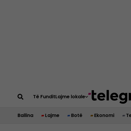
Të Fundit
Lajme lokale
Ballina
Lajme
Botë
Ekonomi
T