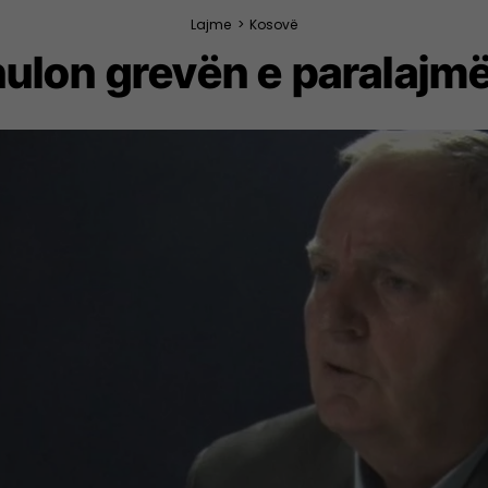
Lajme
>
Kosovë
lon grevën e paralajmër