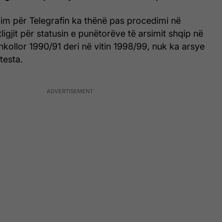
cim për Telegrafin ka thënë pas procedimi në
ligjit për statusin e punëtorëve të arsimit shqip në
hkollor 1990/91 deri në vitin 1998/99, nuk ka arsye
testa.