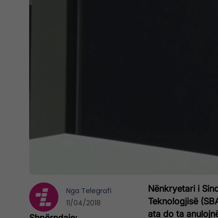
Nënkryetari i Sin
Nga
Telegrafi
Teknologjisë (SBA
11/04/2018
ata do ta anulojn