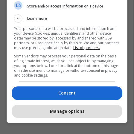
Store and/or access information on a device
Learn more
Your personal data will be processed and information from
your device (cookies, unique identifiers, and other device
data) may be stored by, accessed by and shared with 369
partners, or used specifically by this site. We and our partners
may use precise geolocation data.
List of partners.
Maqedonia Në Nato Dhe Be
Bekim Sali
Some vendors may process your personal data on the basis
of legitimate interest, which you can object to by managing
your options below. Look for a link at the bottom of this page
or in the site menu to manage or withdraw consent in privacy
and cookie settings.
Consent
Manage options