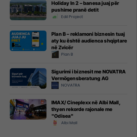
Holiday In 2 – banesa juaj për
pushime pranë detit
Edil Project
Plan B – reklamoni biznesin tuaj
aty ku është audienca shqiptare
në Zvicër
Plan B
Sigurimi i biznesit me NOVATRA
Vermögensberatung AG
NOVATRA
IMAX/ Cineplexx në Albi Mall,
thyen rekorde rajonale me
"Odisea"
Albi Mall