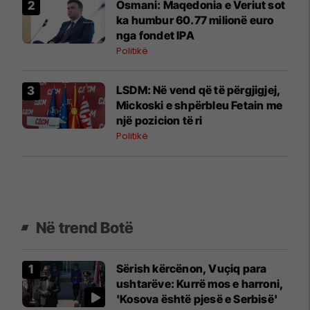
Osmani: Maqedonia e Veriut sot
ka humbur 60.77 milionë euro
nga fondet IPA
Politikë
LSDM: Në vend që të përgjigjej,
Mickoski e shpërbleu Fetain me
një pozicion të ri
Politikë
Në trend Botë
Sërish kërcënon, Vuçiq para
ushtarëve: Kurrë mos e harroni,
'Kosova është pjesë e Serbisë'