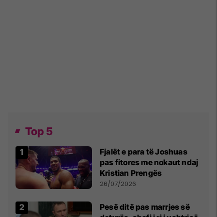
Top 5
Fjalët e para të Joshuas
pas fitores me nokaut ndaj
Kristian Prengës
26/07/2026
Pesë ditë pas marrjes së