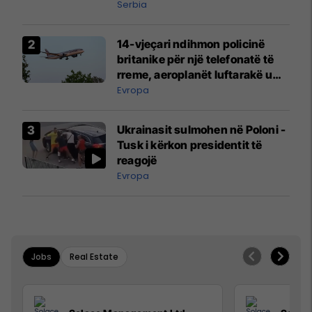
Serbia
14-vjeçari ndihmon policinë
britanike për një telefonatë të
rreme, aeroplanët luftarakë u
ngritën në ajër për të
Evropa
interceptuar fluturaken e Qatar
Airways që po shkonte drejt
Ukrainasit sulmohen në Poloni -
Mançesterit
Tusk i kërkon presidentit të
reagojë
Evropa
Jobs
Real Estate