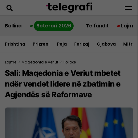
Ballina
Botërori 2026
Të fundit
Lajme
Prishtina
Prizreni
Peja
Ferizaj
Gjakova
Mitrov
Lajme
>
Maqedonia e Veriut
>
Politikë
Sali: Maqedonia e Veriut mbetet
ndër vendet lidere në zbatimin e
Agjendës së Reformave