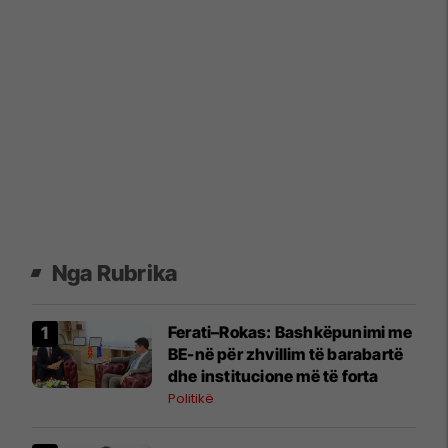
Nga Rubrika
Ferati–Rokas: Bashkëpunimi me
BE-në për zhvillim të barabartë
dhe institucione më të forta
Politikë