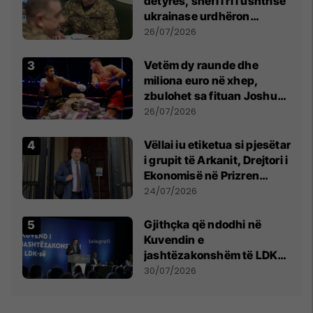
detyrës, shefi i ri i ushtrisë
ukrainase urdhëron
kontroll të madh
26/07/2026
Vetëm dy raunde dhe
miliona euro në xhep,
zbulohet sa fituan Joshua
e Prenga
26/07/2026
Vëllai iu etiketua si pjesëtar
i grupit të Arkanit, Drejtori i
Ekonomisë në Prizren
mohon pretendimet
24/07/2026
Gjithçka që ndodhi në
Kuvendin e
jashtëzakonshëm të LDK-
së
30/07/2026