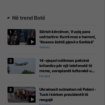
Në trend Botë
Sërish kërcënon, Vuçiq para
ushtarëve: Kurrë mos e harroni,
'Kosova është pjesë e Serbisë'
Serbia
14-vjeçari ndihmon policinë
britanike për një telefonatë të
rreme, aeroplanët luftarakë u
ngritën në ajër për të
Evropa
interceptuar fluturaken e Qatar
Airways që po shkonte drejt
Ukrainasit sulmohen në Poloni -
Mançesterit
Tusk i kërkon presidentit të
reagojë
Evropa