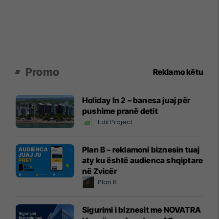
Promo
Reklamo këtu
Holiday In 2 – banesa juaj për
pushime pranë detit
Edil Project
Plan B – reklamoni biznesin tuaj
aty ku është audienca shqiptare
në Zvicër
Plan B
Sigurimi i biznesit me NOVATRA