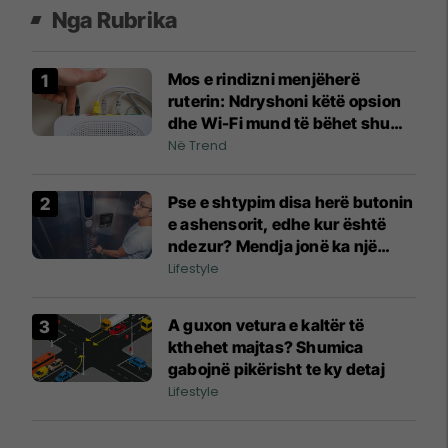
Nga Rubrika
Mos e rindizni menjëherë
ruterin: Ndryshoni këtë opsion
dhe Wi-Fi mund të bëhet shumë
më i qëndrueshëm
Në Trend
Pse e shtypim disa herë butonin
e ashensorit, edhe kur është
ndezur? Mendja jonë ka një
arsye të veçantë
Lifestyle
A guxon vetura e kaltër të
kthehet majtas? Shumica
gabojnë pikërisht te ky detaj
Lifestyle