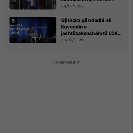
mohon pretendimet
24/07/2026
Gjithçka që ndodhi në
Kuvendin e
jashtëzakonshëm të LDK-
së
30/07/2026