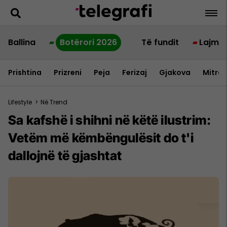
Ballina
Botërori 2026
Të fundit
Lajme
Prishtina
Prizreni
Peja
Ferizaj
Gjakova
Mitrov
Lifestyle
>
Në Trend
Sa kafshë i shihni në këtë ilustrim:
Vetëm më këmbëngulësit do t'i
dallojnë të gjashtat