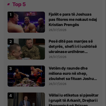
Top 5
Fjalët e para të Joshuas
pas fitores me nokaut ndaj
Kristian Prengës
26/07/2026
Pesë ditë pas marrjes së
detyrës, shefi i ri i ushtrisë
ukrainase urdhëron
kontroll të madh
26/07/2026
Vetëm dy raunde dhe
miliona euro në xhep,
zbulohet sa fituan Joshua
e Prenga
26/07/2026
Vëllai iu etiketua si pjesëtar
i grupit të Arkanit, Drejtori i
Ekonomisë në Prizren