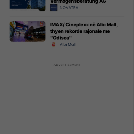
Vermögensberatung AG
NOVATRA
IMAX/ Cineplexx në Albi Mall,
thyen rekorde rajonale me
"Odisea"
Albi Mall