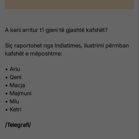
A keni arritur t’i gjeni të gjashtë kafshët?
Siç raportohet nga Indiatimes, ilustrimi përmban
kafshët e mëposhtme:
• Ariu
• Qeni
• Macja
• Majmuni
• Miu
• Ketri
/Telegrafi/