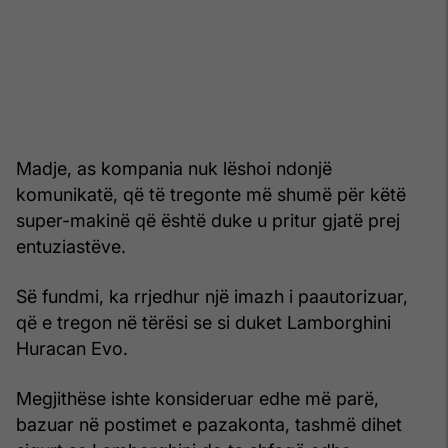
Madje, as kompania nuk lëshoi ndonjë
komunikatë, që të tregonte më shumë për këtë
super-makinë që është duke u pritur gjatë prej
entuziastëve.
Së fundmi, ka rrjedhur një imazh i paautorizuar,
që e tregon në tërësi se si duket Lamborghini
Huracan Evo.
Megjithëse ishte konsideruar edhe më parë,
bazuar në postimet e pazakonta, tashmë dihet