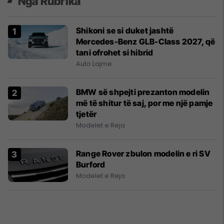
Nga Rubrika
Shikoni se si duket jashtë
Mercedes-Benz GLB-Class 2027, që
tani ofrohet si hibrid
Auto Lajme
BMW së shpejti prezanton modelin
më të shitur të saj, por me një pamje
tjetër
Modelet e Reja
Range Rover zbulon modelin e ri SV
Burford
Modelet e Reja