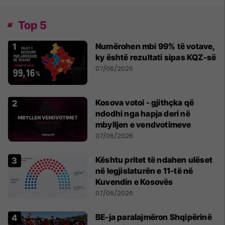
Top 5
Numërohen mbi 99% të votave,
ky është rezultati sipas KQZ-së
07/06/2026
Kosova votoi - gjithçka që
ndodhi nga hapja deri në
mbylljen e vendvotimeve
07/06/2026
Kështu pritet të ndahen ulëset
në legjislaturën e 11-të në
Kuvendin e Kosovës
07/06/2026
BE-ja paralajmëron Shqipërinë