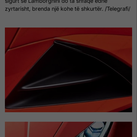
sigurt se Lamborghini do ta shfaqë edhe
zyrtarisht, brenda një kohe të shkurtër. /Telegrafi/