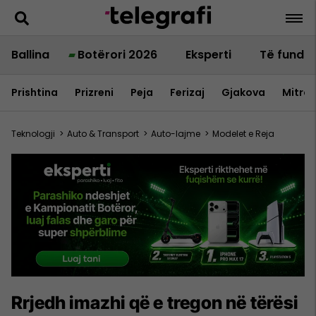
Ballina
Botërori 2026
Eksperti
Të fundit
Prishtina
Prizreni
Peja
Ferizaj
Gjakova
Mitrov
Teknologji
>
Auto & Transport
>
Auto-lajme
>
Modelet e Reja
Rrjedh imazhi që e tregon në tërësi