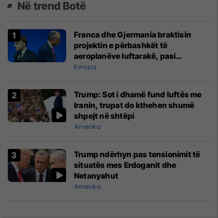
Në trend Botë
Franca dhe Gjermania braktisin
projektin e përbashkët të
aeroplanëve luftarakë, pasi
kompanitë nuk arrijnë marrëveshje
Evropa
Trump: Sot i dhamë fund luftës me
Iranin, trupat do kthehen shumë
shpejt në shtëpi
Amerika
Trump ndërhyn pas tensionimit të
situatës mes Erdoganit dhe
Netanyahut
Amerika