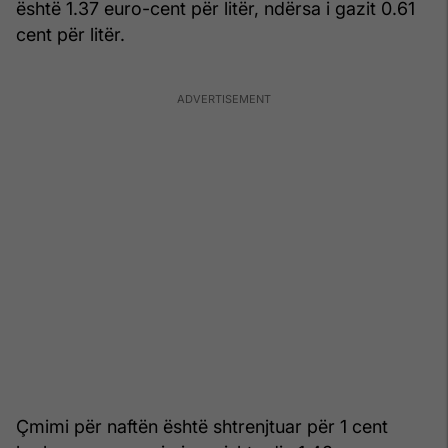
është 1.37 euro-cent për litër, ndërsa i gazit 0.61
cent për litër.
Çmimi për naftën është shtrenjtuar për 1 cent