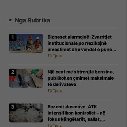
Nga Rubrika
Bizneset alarmojnë: Zvarritjet
institucionale po rrezikojnë
investimet dhe vendet e punës
në sektorin e ndërtimit
Të Tjera
Një cent më shtrenjtë benzina,
publikohen çmimet maksimale
të derivateve
Të Tjera
Sezoni i dasmave, ATK
intensifikon kontrollet – në
fokus këngëtarët, sallat,
fotografët dhe shërbimet tjera
Të Tjera