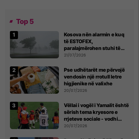
Top 5
Kosova nën alarmin e kuq
të ESTOFEX,
paralajmërohen stuhi të
fuqishme me breshër dhe
21/07/2026
erëra të forta
Pse udhëtarët me përvojë
vendosin një rrotull letre
higjienike në valixhe
20/07/2026
Vëllai i vogël i Yamalit është
sërish tema kryesore e
rrjeteve sociale - vodhi
vëmendjen pas finales së
20/07/2026
Kupës së Botës