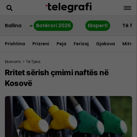
Ballina
Botërori 2026
Eksperti
Të fu
Prishtina
Prizreni
Peja
Ferizaj
Gjakova
Mitrov
Ekonomi
>
Të Tjera
Rritet sërish çmimi naftës në
Kosovë