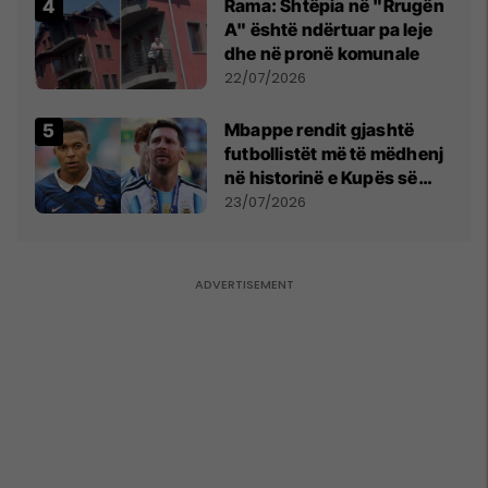
Rama: Shtëpia në "Rrugën
A" është ndërtuar pa leje
dhe në pronë komunale
22/07/2026
Mbappe rendit gjashtë
futbollistët më të mëdhenj
në historinë e Kupës së
Botës, Messi mbetet i dyti
23/07/2026