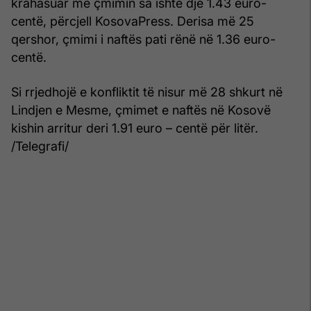
krahasuar me çmimin sa ishte dje 1.43 euro-
centë, përcjell KosovaPress. Derisa më 25
qershor, çmimi i naftës pati rënë në 1.36 euro-
centë.
Si rrjedhojë e konfliktit të nisur më 28 shkurt në
Lindjen e Mesme, çmimet e naftës në Kosovë
kishin arritur deri 1.91 euro – centë për litër.
/Telegrafi/