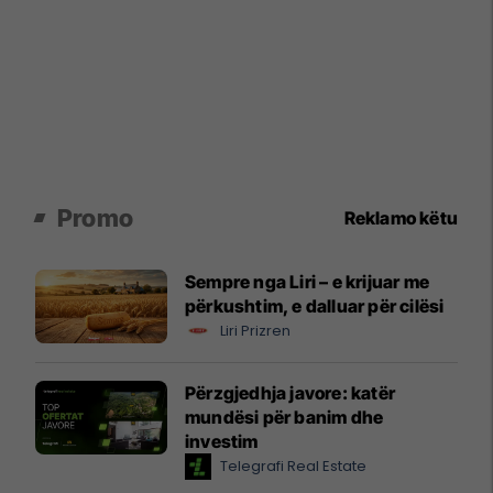
Promo
Reklamo këtu
Sempre nga Liri – e krijuar me
përkushtim, e dalluar për cilësi
Liri Prizren
Përzgjedhja javore: katër
mundësi për banim dhe
investim
Telegrafi Real Estate