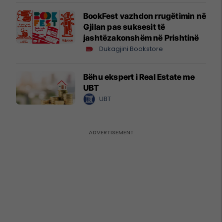
BookFest vazhdon rrugëtimin në
Gjilan pas suksesit të
jashtëzakonshëm në Prishtinë
Dukagjini Bookstore
Bëhu ekspert i Real Estate me
UBT
UBT