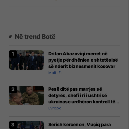
Në trend Botë
Dritan Abazoviqi merret në
pyetje për dhënien e shtetësisë
së nderit biznesmenit kosovar
Mali i Zi
Pesë ditë pas marrjes së
detyrës, shefi i ri i ushtrisë
ukrainase urdhëron kontroll të
madh
Evropa
Sërish kërcënon, Vuçiq para