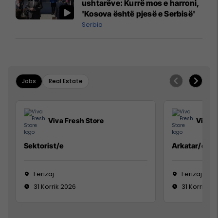
ushtarëve: Kurrë mos e harroni,
'Kosova është pjesë e Serbisë'
Serbia
Jobs
Real Estate
Viva Fresh Store
Viva F
Sektorist/e
Arkatar/e
Ferizaj
Ferizaj
31 Korrik 2026
31 Korrik 20