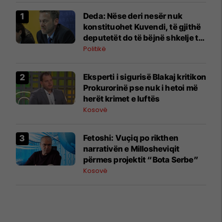
Deda: Nëse deri nesër nuk
konstituohet Kuvendi, të gjithë
deputetët do të bëjnë shkelje të
rëndë kushtetuese
Politikë
Eksperti i sigurisë Blakaj kritikon
Prokurorinë pse nuk i hetoi më
herët krimet e luftës
Kosovë
Fetoshi: Vuçiq po rikthen
narrativën e Millosheviqit
përmes projektit “Bota Serbe”
Kosovë