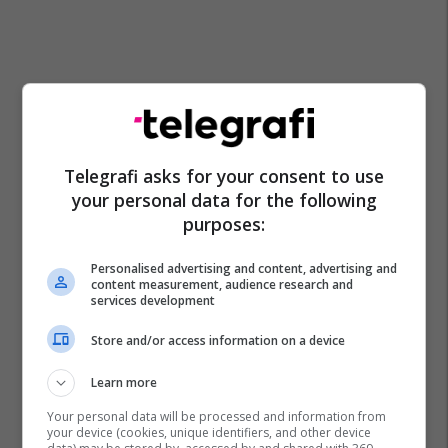
Telegrafi asks for your consent to use
your personal data for the following
purposes:
Personalised advertising and content, advertising and
Pritjet Në Kufi
Kolonat Në Kufi
Merdar
content measurement, audience research and
services development
Store and/or access information on a device
Learn more
Your personal data will be processed and information from
your device (cookies, unique identifiers, and other device