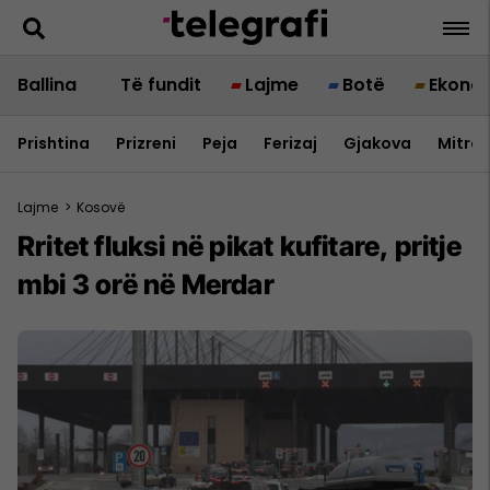
Ballina
Të fundit
Lajme
Botë
Ekono
Prishtina
Prizreni
Peja
Ferizaj
Gjakova
Mitrov
Lajme
>
Kosovë
Rritet fluksi në pikat kufitare, pritje
mbi 3 orë në Merdar