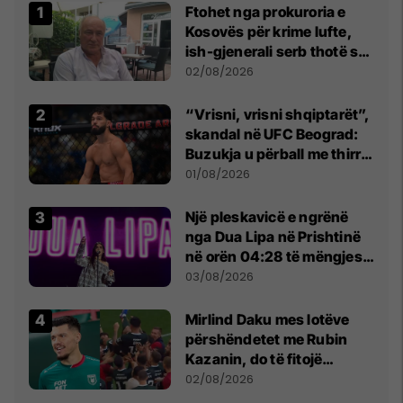
Ftohet nga prokuroria e
Kosovës për krime lufte,
ish-gjenerali serb thotë se
dikush e tradhtoi në
02/08/2026
Beograd
“Vrisni, vrisni shqiptarët”,
skandal në UFC Beograd:
Buzukja u përball me thirrje
anti-shqiptare nga
01/08/2026
tribunat
Një pleskavicë e ngrënë
nga Dua Lipa në Prishtinë
në orën 04:28 të mëngjesit
- dhe bota digjitale serbe
03/08/2026
shpall gjendjen e luftës
Mirlind Daku mes lotëve
përshëndetet me Rubin
Kazanin, do të fitojë
miliona te Spartak Moska
02/08/2026