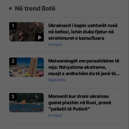
Në trend Botë
Ukrainasit i kapin ushtarët rusë
në befasi, ishin duke fjetur në
strehimoret e kamufluara
Evropa
Meteorologët me parashikime të
reja: Ndryshime ekstreme,
muajt e ardhshëm do të jenë të
pazakontë
Nga Bota
Momenti kur droni ukrainas
godet plazhin në Rusi, pranë
"pallatit të Putinit"
Evropa