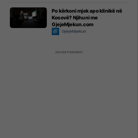
Po kërkoni mjek apo klinikë në
Kosovë? Njihuni me
GjejeMjekun.com
GjejeMjekun