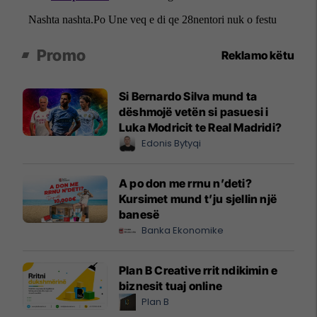
Promo
Reklamo këtu
Si Bernardo Silva mund ta
dëshmojë vetën si pasuesi i
Luka Modricit te Real Madridi?
Edonis Bytyqi
A po don me rrnu n’deti?
Kursimet mund t’ju sjellin një
banesë
Banka Ekonomike
Plan B Creative rrit ndikimin e
biznesit tuaj online
Plan B