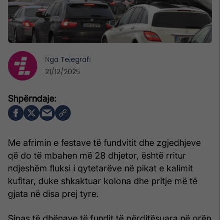
Nga
Telegrafi
21/12/2025
Me afrimin e festave të fundvitit dhe zgjedhjeve
që do të mbahen më 28 dhjetor, është rritur
ndjeshëm fluksi i qytetarëve në pikat e kalimit
kufitar, duke shkaktuar kolona dhe pritje më të
gjata në disa prej tyre.
Sipas të dhënave të fundit të përditësuara në orën