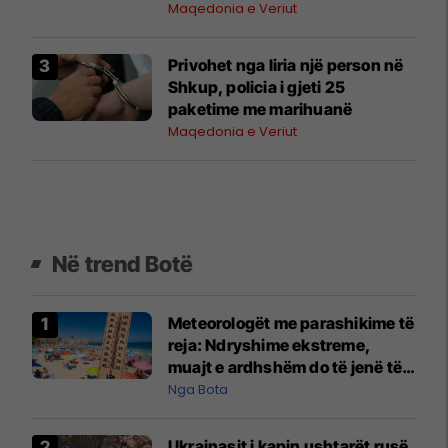
rekomandimet e ISHP-së
Maqedonia e Veriut
Privohet nga liria një person në
Shkup, policia i gjeti 25
paketime me marihuanë
Maqedonia e Veriut
Në trend Botë
Meteorologët me parashikime të
reja: Ndryshime ekstreme,
muajt e ardhshëm do të jenë të
pazakontë
Nga Bota
Ukrainasit i kapin ushtarët rusë