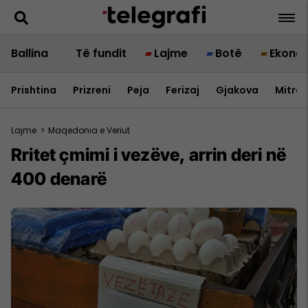
Ballina
Të fundit
Lajme
Botë
Ekono
Prishtina
Prizreni
Peja
Ferizaj
Gjakova
Mitrov
Lajme
>
Maqedonia e Veriut
Rritet çmimi i vezëve, arrin deri në
400 denarë