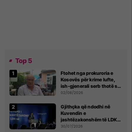
Top 5
Ftohet nga prokuroria e
Kosovës për krime lufte,
ish-gjenerali serb thotë se
dikush e tradhtoi në
02/08/2026
Beograd
Gjithçka që ndodhi në
Kuvendin e
jashtëzakonshëm të LDK-
së
30/07/2026