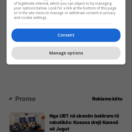
of legitimate interest, which you can object to by managing
your options below. Look for a link at the bottom of this page
or in the site menu to manage or withdraw consent in privacy
and cookie settings.
Consent
Manage options
Promo
Reklamo këtu
Nga UBT në skenën botërore të
robotikës: Kosova drejt Koresë
së Jugut