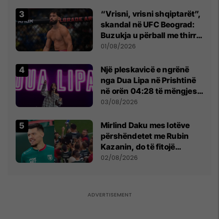
“Vrisni, vrisni shqiptarët”,
skandal në UFC Beograd:
Buzukja u përball me thirrje
anti-shqiptare nga
01/08/2026
tribunat
Një pleskavicë e ngrënë
nga Dua Lipa në Prishtinë
në orën 04:28 të mëngjesit
- dhe bota digjitale serbe
03/08/2026
shpall gjendjen e luftës
Mirlind Daku mes lotëve
përshëndetet me Rubin
Kazanin, do të fitojë
miliona te Spartak Moska
02/08/2026