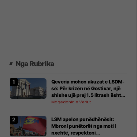
Nga Rubrika
Qeveria mohon akuzat e LSDM-
së: Për krizën në Gostivar, një
shishe ujë prej 1.5 litrash është
blerë me çmim prej 12.5
Maqedonia e Veriut
denarësh
LSM apelon punëdhënësit:
Mbroni punëtorët nga moti i
nxehtë, respektoni