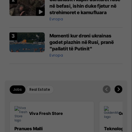
në befasi, ishin duke fjetur në
strehimoret e kamufluara
Evropa
Momenti kur droni ukrainas
godet plazhin në Rusi, pranë
"pallatit të Putinit"
Evropa
Jobs
Real Estate
Viva Fresh Store
Golde
Pranues Malli
Teknolog/e p