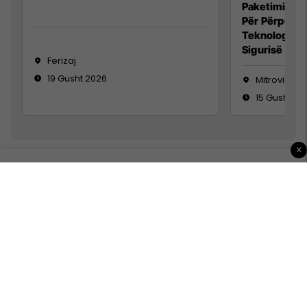
Paketimin e 
Për Përpunim
Teknolog/e 
Sigurisë së 
Ferizaj
19 Gusht 2026
Mitrovicë
15 Gusht 20
×