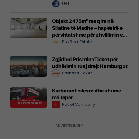
UBT
Objekt 2475m² me qira në
Sllatinë të Madhe – hapësirë e
përshtatshme për zhvillimin e
biznesit #16068
Pro Real Estate
Zgjidhni PrishtinaTicket për
udhëtimin tuaj drejt Hamburgut
Prishtina Ticket
Karburant cilësor dhe shumë
më tepër!
Petrol Company