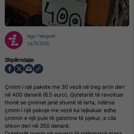
Nga
Telegrafi
24/11/2025
Çmimi i një pakete me 30 vezë në treg arrin deri
në 400 denarë (6.5 euro). Qytetarët të revoltuar
thonë se çmimet janë shumë të larta, ndërsa
çmimi i një pakoje me vezë ka tejkaluar edhe
çmimin e një pule të gatshme të pjekur, e cila
shkon deri në 350 denarë.
Qytetarët presin që qeveria të ndërmarrë masa,