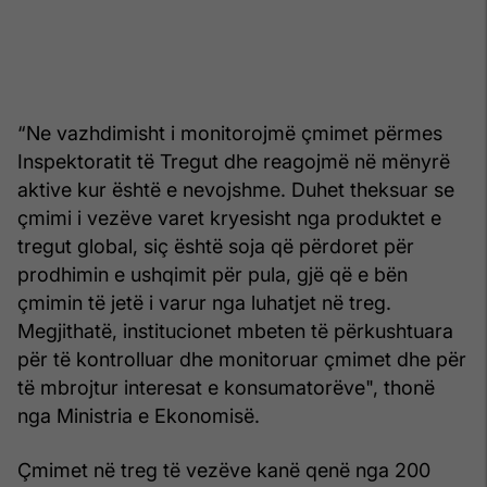
“Ne vazhdimisht i monitorojmë çmimet përmes
Inspektoratit të Tregut dhe reagojmë në mënyrë
aktive kur është e nevojshme. Duhet theksuar se
çmimi i vezëve varet kryesisht nga produktet e
tregut global, siç është soja që përdoret për
prodhimin e ushqimit për pula, gjë që e bën
çmimin të jetë i varur nga luhatjet në treg.
Megjithatë, institucionet mbeten të përkushtuara
për të kontrolluar dhe monitoruar çmimet dhe për
të mbrojtur interesat e konsumatorëve", thonë
nga Ministria e Ekonomisë.
Çmimet në treg të vezëve kanë qenë nga 200