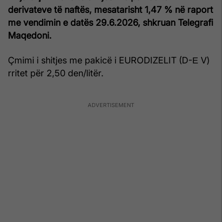
derivateve të naftës, mesatarisht 1,47 % në raport
me vendimin e datës 29.6.2026, shkruan Telegrafi
Maqedoni.
Çmimi i shitjes me pakicë i EURODIZELIT (D-Е V)
rritet për 2,50 den/litër.