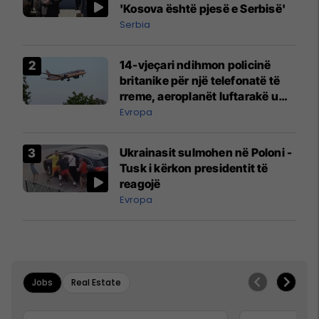
'Kosova është pjesë e Serbisë'
Serbia
14-vjeçari ndihmon policinë
britanike për një telefonatë të
rreme, aeroplanët luftarakë u
ngritën në ajër për të
Evropa
interceptuar fluturaken e Qatar
Airways që po shkonte drejt
Ukrainasit sulmohen në Poloni -
Mançesterit
Tusk i kërkon presidentit të
reagojë
Evropa
Jobs
Real Estate