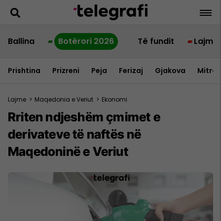
Ballina
Botërori 2026
Të fundit
Lajme
Prishtina
Prizreni
Peja
Ferizaj
Gjakova
Mitrov
Lajme
>
Maqedonia e Veriut
>
Ekonomi
Rriten ndjeshëm çmimet e
derivateve të naftës në
Maqedoninë e Veriut