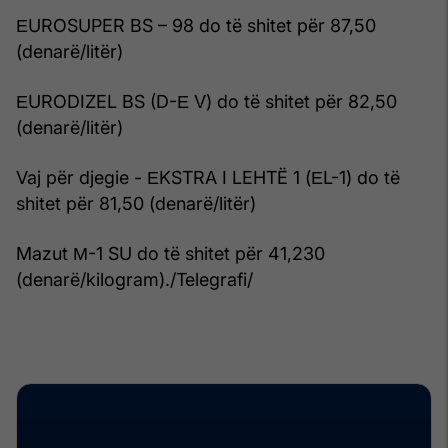
ЕUROSUPER BS – 98 do të shitet për 87,50
(denarë/litër)
ЕURODIZEL BS (D-Е V) do të shitet për 82,50
(denarë/litër)
Vaj për djegie - ЕKSTRA I LEHTË 1 (ЕL-1) do të
shitet për 81,50 (denarë/litër)
Mazut М-1 SU do të shitet për 41,230
(denarë/kilogram)./Telegrafi/