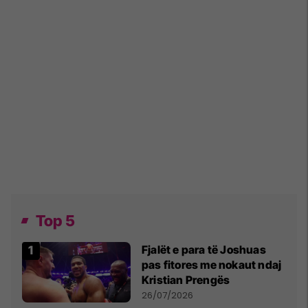
Top 5
Fjalët e para të Joshuas
pas fitores me nokaut ndaj
Kristian Prengës
26/07/2026