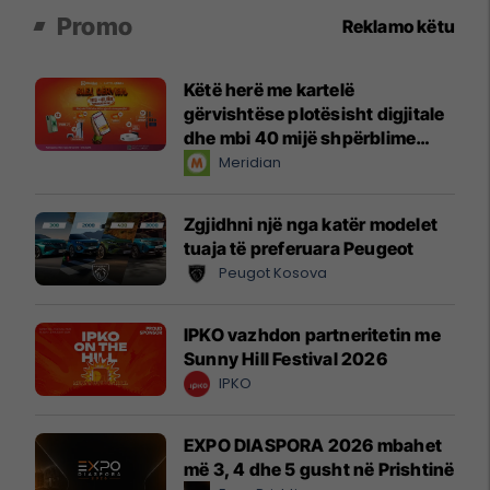
Promo
Reklamo këtu
Këtë herë me kartelë
gërvishtëse plotësisht digjitale
dhe mbi 40 mijë shpërblime
instant!
Meridian
Zgjidhni një nga katër modelet
tuaja të preferuara Peugeot
Peugot Kosova
IPKO vazhdon partneritetin me
Sunny Hill Festival 2026
IPKO
EXPO DIASPORA 2026 mbahet
më 3, 4 dhe 5 gusht në Prishtinë