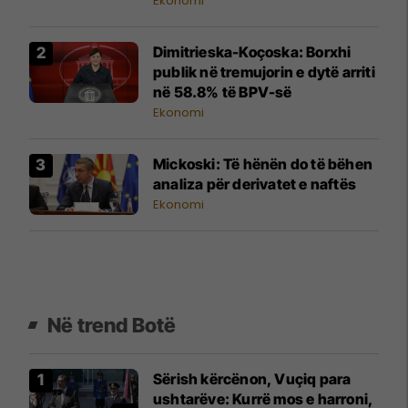
Ekonomi
Dimitrieska-Koçoska: Borxhi
publik në tremujorin e dytë arriti
në 58.8% të BPV-së
Ekonomi
Mickoski: Të hënën do të bëhen
analiza për derivatet e naftës
Ekonomi
Në trend Botë
Sërish kërcënon, Vuçiq para
ushtarëve: Kurrë mos e harroni,