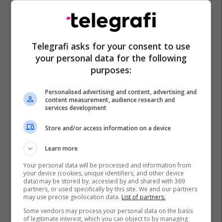
Telegrafi asks for your consent to use
your personal data for the following
purposes:
Personalised advertising and content, advertising and
content measurement, audience research and
services development
Derivatet E Naftës Në Maqedoni
Krre Maqedoni
Store and/or access information on a device
Learn more
Your personal data will be processed and information from
your device (cookies, unique identifiers, and other device
data) may be stored by, accessed by and shared with 369
partners, or used specifically by this site. We and our partners
may use precise geolocation data.
List of partners.
Some vendors may process your personal data on the basis
of legitimate interest, which you can object to by managing