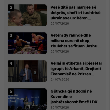
Pesë ditë pas marrjes së
detyrës, shefi i ri i ushtrisë
ukrainase urdhëron
kontroll të madh
26/07/2026
Vetëm dy raunde dhe
miliona euro në xhep,
zbulohet sa fituan Joshua
e Prenga
26/07/2026
Vëllai iu etiketua si pjesëtar
i grupit të Arkanit, Drejtori i
Ekonomisë në Prizren
mohon pretendimet
24/07/2026
Gjithçka që ndodhi në
Kuvendin e
jashtëzakonshëm të LDK-
së
30/07/2026