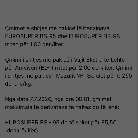
Çmimet e shitjes me pakicë të benzinave
EUROSUPER BS-95 dhe EUROSUPER BS-98
rriten për 1,00 den/litër.
Çmimi i shitjes me pakicë i Vajit Ekstra të Lehtë
për Amvisëri (ЕL-1) rritet për 2,00 den/litër. Çmimi
i shitjes me pakicë i Мazutit М-1 SU ulet për 0,265
denarë/kg.
Nga data 7.7.2026, nga ora 00:01, çmimet
maksimale të derivateve të naftës do të jenë:
ЕUROSUPER BS - 95 do të shitet për 85,50
(denarë/litër)