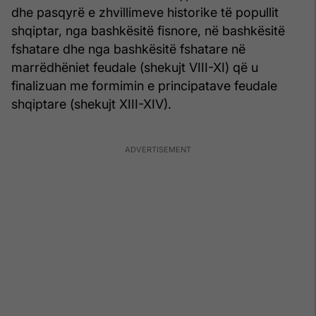
dhe pasqyrë e zhvillimeve historike të popullit
shqiptar, nga bashkësitë fisnore, në bashkësitë
fshatare dhe nga bashkësitë fshatare në
marrëdhëniet feudale (shekujt VIII-XI) që u
finalizuan me formimin e principatave feudale
shqiptare (shekujt XIII-XIV).