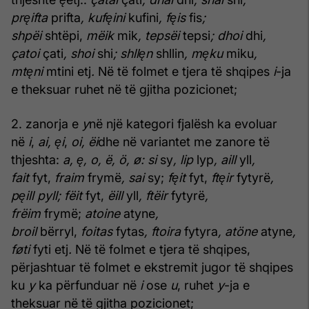
pr
ę
ifta
prifta
, kuf
ę
ini
kufini
, f
ę
is
fis
;
shpëi
shtëpi,
mëik
mik
, tepsëi
tepsi
; dhoi
dhi
,
çatoi
çati
, shoi
shi
; shll
ę
n
shllin
, m
ę
ku
miku
,
mt
ę
ni
mtini etj
.
Në të folmet e tjera të shqipes
i
-ja
e theksuar ruhet në të gjitha pozicionet;
2. zanorja e
y
në një kategori fjalësh ka evoluar
në
i
,
ai,
ę
i
,
oi, ëi
dhe në variantet me zanore të
thjeshta:
a,
ę
, o,
ë
,
ö
,
ø
: si
sy
, lip
lyp
, aill
yll
,
fait
fyt,
fraim
frymë
, sai
sy;
f
ę
it
fyt,
ft
ę
ir
fytyrë
,
p
ę
ill pyll; f
ë
it
fyt,
ëill
yll
, ftëir
fytyrë
,
frëim
frymë;
atoine
atyne
,
broil
bërryl,
foitas
fytas
, ftoira
fytyra
, atöne
atyne
,
føti
fyti etj
.
Në të folmet e tjera të shqipes,
përjashtuar të folmet e ekstremit jugor të shqipes
ku
y
ka përfunduar në
i
ose
u
, ruhet
y
-ja e
theksuar në të gjitha pozicionet;