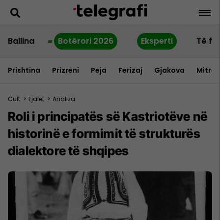
Ballina
Botërori 2026
Eksperti
Të fu
Prishtina
Prizreni
Peja
Ferizaj
Gjakova
Mitrov
Cult
>
Fjalet
>
Analiza
Roli i principatës së Kastriotëve në
historinë e formimit të strukturës
dialektore të shqipes