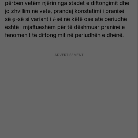
përbën vetëm njërin nga stadet e diftongimit dhe
jo zhvillim në vete, prandaj konstatimi i pranisë
së
ę
-
së si variant i
i
-së në këtë ose atë periudhë
është i mjaftueshëm për të dësh­muar praninë e
fenomenit të diftongimit në periudhën e dhënë.