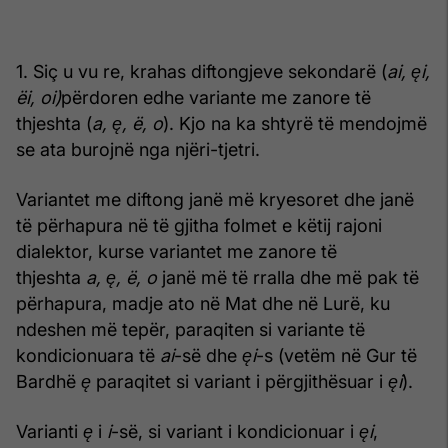
1. Siç u vu re, krahas diftongjeve sekondarë (
ai,
ę
i,
ë
i, oi)
përdoren edhe variante me zanore të
thjeshta (
a,
ę
,
ë
, o
). Kjo na ka shtyrë të mendojmë
se ata burojnë nga njëri-tjetri.
Variantet me diftong janë më kryesoret dhe janë
të përhapura në të gjitha folmet e këtij rajoni
dialektor, kurse variantet me zanore të
thjeshta
a,
ę
,
ë
, o
janë më të rralla dhe më pak të
përhapura, madje ato në Mat dhe në Lurë, ku
ndeshen më tepër, paraqiten si variante të
kondicionuara të
ai
-së dhe
ę
i
-s (vetëm në Gur të
Bardhë
ę
paraqitet si variant i përgjithësuar i
ę
i
).
Varianti
ę
i
i
-së, si variant i kondicionuar i
ę
i
,