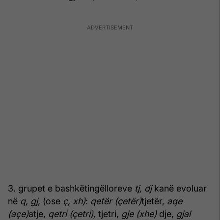
3. grupet e bashkëtingëlloreve
tj, dj
kanë evoluar
në
q, gj,
(ose
ç, xh)
:
qetër (çetër)
tjetër,
aqe
(açe)
atje,
qetri (çetri),
tjetri,
gje (xhe)
dje,
gjal