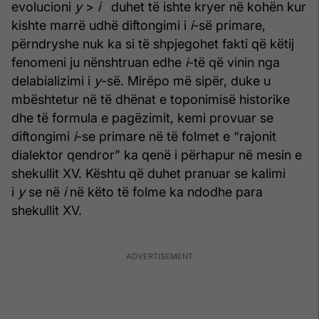
evolucioni
y
>
i
duhet të ishte kryer në kohën kur
kishte marrë udhë diftongimi i
i
-së primare,
përndryshe nuk ka si të shpjegohet fakti që këtij
fenomeni ju nënshtruan edhe
i
-të që vinin nga
delabializimi i
y
-së. Mirëpo më sipër, duke u
mbështetur në të dhënat e toponimisë historike
dhe të formula e pagëzimit, kemi provuar se
diftongimi
i
-se primare në të folmet e “rajonit
dialektor qendror” ka qenë i përhapur në mesin e
shekullit XV. Kështu që duhet pranuar se kalimi
i
y
se në
i
në këto të folme ka ndodhe para
shekullit XV.