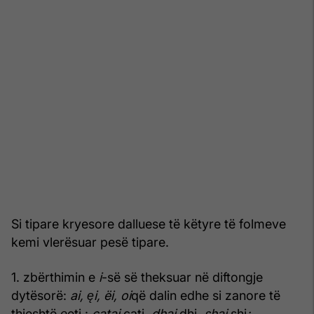
Si tipare kryesore dalluese të këtyre të folmeve
kemi vlerësuar pesë tipare.
1. zbërthimin e
i
-së së theksuar në diftongje
dytësorë:
ai,
ę
i,
ë
i, oi
që dalin edhe si zanore të
thjeshtë
ę
etj.:
çatai
çati
, dhai
dhi
, shai
shi
;