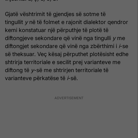
Gjatë vështrimit të gjendjes së sotme të
tingullit
y
në të folmet e rajonit dialektor qendror
kemi konstatuar një përputhje të plotë të
diftongjeve sekondare që vi­në nga tingulli
y
me
diftongjet sekondare që vinë nga zbërthimi i
i
-se
së theksuar. Veç kësaj përputhet plotësisht edhe
shtrirja territoriale e secilit prej varianteve me
diftong të
y
-së me shtrirjen territoriale të
varianteve përkatëse të
i
-së.