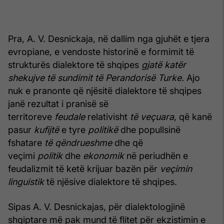
Pra, A. V. Desnickaja, në dallim nga gjuhët e tjera
evropiane, e vendoste historinë e formimit të
strukturës dialektore të shqipes
gjatë katër
shekujve të sundimit të Perandorisë Turke.
Ajo
nuk e pranonte që njësitë dialektore të shqipes
janë rezultat i pranisë së
territoreve
feudale
relativisht
të veçuara
, që kanë
pasur
kufijtë
e tyre
politikë
dhe popullsinë
fshatare
të qëndrueshme
dhe që
veçimi
politik
dhe
ekonomik
në periudhën e
feudalizmit të ketë krijuar bazën për
veçimin
linguistik
të njësive dialektore të shqipes.
Sipas A. V. Desnickajas, për dialektologjinë
shqiptare më pak mund të flitet për ekzistimin e