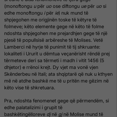
(monoftongu
u
për
uo
ose diftongu
ue
për
uo
si
edhe monoftongu
i
për
ie
) nuk mund të
shpjegohen me origjinën toske të këtyre të
folmeve; këto elemente gege në këto të folme
ndoshta shpjegohen me prejardhjen gege të një
pjesë të popullsisë arbëreshe të Molises. Vetë
Lamberci në hyrje të punimit të tij shkruante:
lokaliteti i Ururit u dëmtua veçanërisht rëndë prej
tërmeteve deri sa tërmeti i madh i vitit 1456 (5
dhjetor) e rrënoi krejt. Dy vjet ma vonë vjen
Skënderbeu në Itali; ata shqiptarë që nuk u kthyen
më në atdhe bashkë me të u pritën me gëzim në
këto vise të shkretuara.
Pra, ndoshta fenomenet gege që përmendëm, si
edhe palatalizimi i grupit të
bashkëtingëlloreve
dj
në
gj
në Molise mund të