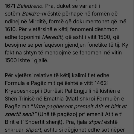
1671
Baladreno
. Pra, duket se varianti i
sotëm
Balldre-ni
është përhapë në formën që
ndihej në Mirditë, formë që dokumentohet që më
1610. Për vjetërsinë e këtij fenomeni dëshmon
edhe toponimi
Merediti,
që asht i vitit 1500, që
besojmë se përfaqëson gjendjen fonetike të tij. Ky
fakt na shtyn të mendojmë se fenomeni në vitin
1500 ishte i gjallë.
Për vjetërsi relative të këtij kalimi flet edhe
Formula e Pagëzimit që është e vitit 1462:
Kryepeshkopi i Durrësit Pal Engjulli në kishën e
Shën Trinisë në Emathia (Mat) shkroi Formulën e
Pagëzimit “
Vnte paghesont premeit Atit et birit et
spertit senit”
(Unë të pagëzoj pr’ emenit Atit e t’
Birit e t’ Shpertit shenjt). Pra, fjala
shpirt
është
shkruar
shpert,
ashtu si dëgjohet edhe sot nëpër