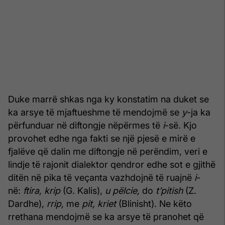
Duke marrë shkas nga ky konstatim na duket se
ka arsye të mjaftueshme të mendojmë se
y
-ja ka
përfunduar në diftongje nëpërmes të
i
-së. Kjo
provohet edhe nga fakti se një pjesë e mirë e
fjalëve që dalin me diftongje në perëndim, veri e
lindje të rajonit dialektor qendror edhe sot e gjithë
ditën në pika të veçanta vazhdojnë të ruajnë
i
-
në:
ftira, krip
(G. Kalis),
u
pëlcie,
do
t’pitish
(Z.
Dardhe),
rrip,
me
pit, kriet
(Blinisht). Ne këto
rrethana mendojmë se ka arsye të pranohet që