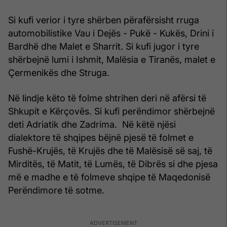
Si kufi verior i tyre shërben përafërsisht rruga
automobilistike Vau i Dejës - Pukë - Kukës, Drini i
Bardhë dhe Malet e Sharrit. Si kufi jugor i tyre
shërbejnë lumi i Ishmit, Malësia e Tiranës, malet e
Çermenikës dhe Struga.
Në lindje këto të folme shtrihen deri në afërsi të
Shkupit e Kërçovës. Si kufi perëndimor shërbejnë
deti Adriatik dhe Zadrima. Në këtë njësi
dialektore të shqipes bëjnë pjesë të folmet e
Fushë-Krujës, të Krujës dhe të Malësisë së saj, të
Mirditës, të Matit, të Lumës, të Dibrës si dhe pjesa
më e madhe e të folmeve shqipe të Maqedonisë
Perëndimore të sotme.