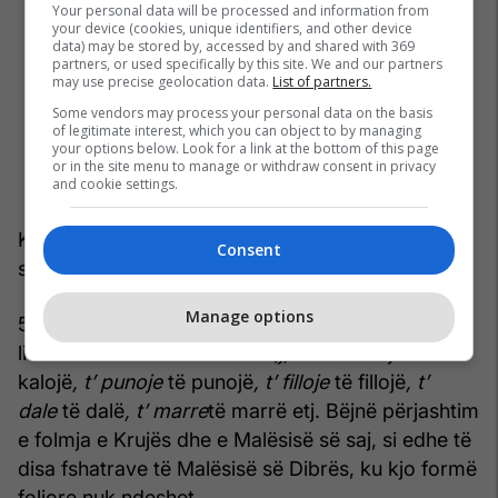
Your personal data will be processed and information from
your device (cookies, unique identifiers, and other device
data) may be stored by, accessed by and shared with 369
partners, or used specifically by this site. We and our partners
may use precise geolocation data.
List of partners.
Some vendors may process your personal data on the basis
of legitimate interest, which you can object to by managing
your options below. Look for a link at the bottom of this page
or in the site menu to manage or withdraw consent in privacy
and cookie settings.
Kjo dukuri nuk është vërtetuar në disa të folme
Consent
shqipe të Maqedonisë perëndimore.
Manage options
5. veta e tretë njëjës e kohës së tashme së
lidhores del me mbaresën
-(j)e: ai t’ kaloje
të
kalojë
, t’ punoje
të punojë
, t’ filloje
të fillojë
, t’
dale
të dalë
, t’ marre
të marrë etj. Bëjnë përjashtim
e folmja e Krujës dhe e Malësisë së saj, si edhe të
disa fshatrave të Malësisë së Dibrës, ku kjo formë
foljore nuk ndeshet.