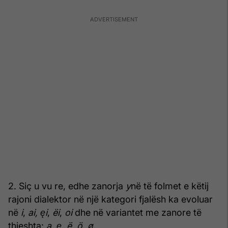
2. Siç u vu re, edhe zanorja
y
në të folmet e këtij
rajoni dialektor në një kategori fjalësh ka evoluar
në
i
,
ai,
ę
i
,
ëi
,
oi
dhe në variantet me zanore të
thjeshta:
a,
ę
,
ë
,
ö
,
ø
.