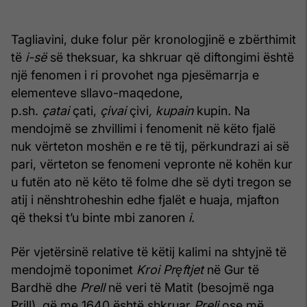
Tagliavini, duke folur për kronologjinë e zbërthimit
të
i-së
së theksuar, ka shkruar që diftongimi është
një fenomen i ri provohet nga pjesëmarrja e
elementeve sllavo-maqedone,
p.sh.
çatai
çati,
çivai
çivi
, kupain
kupin
.
Na
mendojmë se zhvillimi i fenomenit në këto fjalë
nuk vërteton moshën e re të tij, përkundrazi ai së
pari, vërteton se fenomeni vepronte në kohën kur
u futën ato në këto të folme dhe së dyti tregon se
atij i nënshtroheshin edhe fjalët e huaja, mjafton
që theksi t’u binte mbi zanoren
i.
Për vjetërsinë relative të këtij kalimi na shtyjnë të
mendojmë toponimet
Kroi Pr
ę
ftjet
në Gur të
Bardhë dhe
Prell
në veri të Matit (besojmë nga
Prill), që me 1640 është shkruar
Preli
ose më