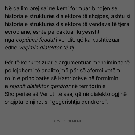
Në dallim prej saj ne kemi formuar bindjen se
historia e strukturës dialektore të shqipes, ashtu si
historia e strukturës dialektore të vendeve të tjera
evropiane, është përcaktuar kryesisht
nga
copëtimi feudal
i vendit, që ka kushtëzuar
edhe
veçimin dialektor të tij.
Për të konkretizuar e argumentuar mendimin tonë
po lejohemi të analizojmë për së afërmi vetëm
rolin e principatës së Kastriotëve në formimin
e
rajonit dialektor qendror
në territorin e
Shqipërisë së Veriut, të asaj që në dialektologjinë
shqiptare njihet si “gegërishtja qendrore”.