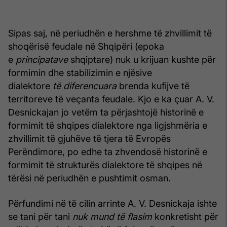
Sipas saj, në periudhën e hershme të zhvillimit të
shoqërisë feudale në Shqipëri (epoka
e
principatave
shqiptare) nuk u krijuan kushte për
formimin dhe stabilizimin e njësive
dialektore
të diferencuara
brenda kufijve të
territoreve të veçanta feudale. Kjo e ka çuar A. V.
Desnickajan jo vetëm ta përjashtojë historinë e
formimit të shqipes dialektore nga ligjshmëria e
zhvillimit të gjuhëve të tjera të Evropës
Perëndimore, po edhe ta zhvendosë historinë e
formimit të strukturës dialektore të shqipes në
tërësi në periudhën e pushtimit osman.
Përfundimi në të cilin arrinte A. V. Desnickaja ishte
se tani për tani
nuk mund të flasim
konkretisht për