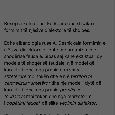
Besoj se këtu duhet kërkuar edhe shkaku i
formimit të njësive dialektore të shqipes.
Edhe albanologia ruse A. Desnickaja formimin e
njësive dialektore e lidhte me organizimin e
shoqërisë feudale. Sipas saj kanë ekzistuar dy
modele të shoqërisë feudale, një model që
karakterizohej nga prania e
pronës
shtetërore
mbi tokën dhe e një
territori
të
centralizuar shtetëror
dhe një model i dytë që
karakterizohej nga prania
pronës së
feudalëve
mbi tokën dhe nga mbizotërimi
i
copëtimi feudal
, që sillte
veçimin dialektor
.