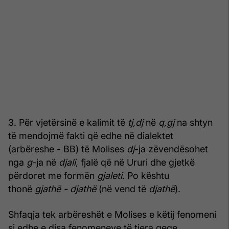
3. Për vjetërsinë e kalimit të
tj,
dj
në
q,
gj
na shtyn
të mendojmë fakti që edhe në dialektet
(arbëreshe - BB) të Molises
dj
-ja zëvendësohet
nga
g
-ja në
djali,
fjalë që në Ururi dhe gjetkë
përdoret me formën
gjaleti.
Po kështu
thonë
gjathë - djathë
(në vend të
djathë
).
Shfaqja tek arbëreshët e Molises e këtij fenomeni
si edhe e disa fenomeneve të tjera gege