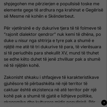
shpjegohen me përzierjen e popullsisë toske me
elemente gege të ardhura nga krahinat e Gegërisë
së Mesme në kohën e Skënderbeut.
Për vjetërsinë e dy dukurive tjera të të folmeve të
”rajonit dialektor qendror” nuk kemi të dhëna, po
duke u nisur nga shtrirja e tyre pak a shumë e
njëjtë me atë të tri dukurive të para, të vlerësuara
si të periudhës para shekullit XV, mund të thuhet
se edhe këto duhet të jenë zhvilluar pak a shumë
në të njëjtën kohë.
Zakonisht shkaku i shfaqjeve të karakteristikave
gjuhësore të për­bashkëta në një territor të
caktuar është ekzistenca në atë territor për një
kohë pak a shumë të gjatë e lidhjeve politike,
ekonomike dhe kulturore midis popullsisë. Për
×