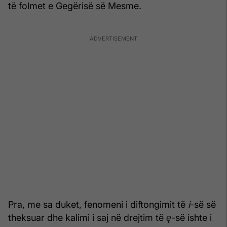
të folmet e Gegërisë së Mesme.
Pra, me sa duket, fenomeni i diftongimit të
i
-së së
theksuar dhe kalimi i saj në drejtim të
ę
-së ishte i