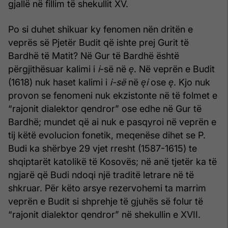
gjallë në fillim të shekullit XV.
Po si duhet shikuar ky fenomen nën dritën e
veprës së Pjetër Budit që ishte prej Gurit të
Bardhë të Matit? Në Gur të Bardhë është
përgjithësuar kalimi i
i
-së në
ę
. Në veprën e Budit
(1618) nuk haset kalimi i
i-së
në
ę
i
ose
ę
. Kjo nuk
provon se fenomeni nuk ekzistonte në të folmet e
“rajonit dialektor qendror” ose edhe në Gur të
Bardhë; mundet që ai nuk e pasqyroi në veprën e
tij këtë evolucion fonetik, meqenëse dihet se P.
Budi ka shërbye 29 vjet rresht (1587-1615) te
shqiptarët katolikë të Kosovës; në anë tjetër ka të
ngjarë që Budi ndoqi një traditë letrare në të
shkruar. Për këto arsye rezervohemi ta marrim
veprën e Budit si shprehje të gjuhës së folur të
“rajonit dialektor qendror” në shekullin e XVII.