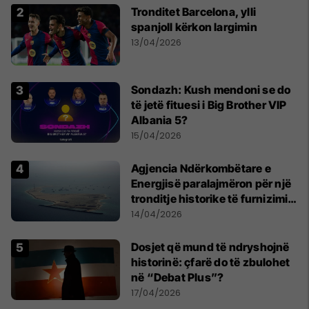
Tronditet Barcelona, ylli
spanjoll kërkon largimin
13/04/2026
Sondazh: Kush mendoni se do
të jetë fituesi i Big Brother VIP
Albania 5?
15/04/2026
Agjencia Ndërkombëtare e
Energjisë paralajmëron për një
tronditje historike të furnizimit
me naftë, ndërsa lufta me
14/04/2026
Iranin mbyt tregjet globale
Dosjet që mund të ndryshojnë
historinë: çfarë do të zbulohet
në “Debat Plus”?
17/04/2026