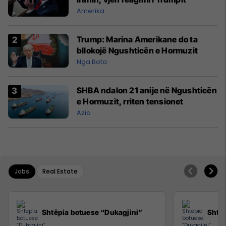
Amerika
Trump: Marina Amerikane do ta
bllokojë Ngushticën e Hormuzit
Nga Bota
SHBA ndalon 21 anije në Ngushticën
e Hormuzit, rriten tensionet
Azia
Jobs
Real Estate
Shtëpia botuese “Dukagjini”
Shtëp