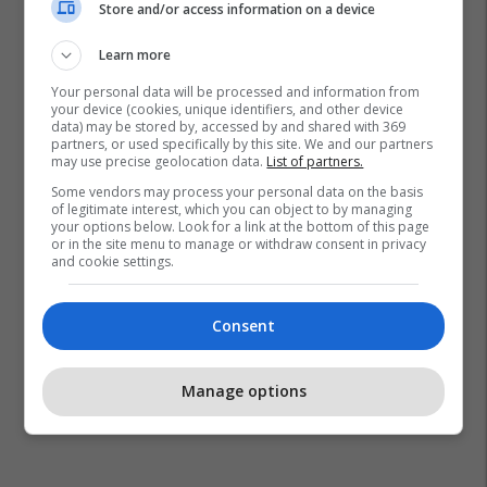
Store and/or access information on a device
Learn more
Your personal data will be processed and information from
your device (cookies, unique identifiers, and other device
data) may be stored by, accessed by and shared with 369
partners, or used specifically by this site. We and our partners
may use precise geolocation data.
List of partners.
Some vendors may process your personal data on the basis
of legitimate interest, which you can object to by managing
Miçigan
Riviani R1s
Amazon
Riviani R1t
Riviani
your options below. Look for a link at the bottom of this page
or in the site menu to manage or withdraw consent in privacy
Amazon Alexa
Shtetet E Bashkuara
and cookie settings.
Consent
Manage options