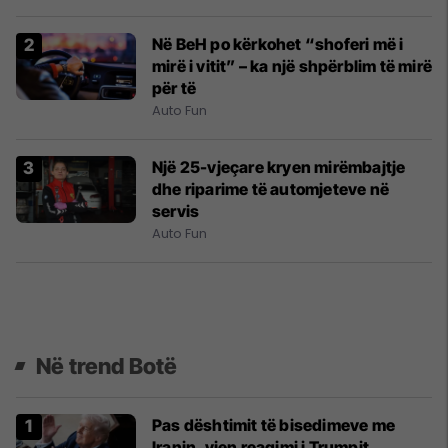
Në BeH po kërkohet “shoferi më i
mirë i vitit” – ka një shpërblim të mirë
për të
Auto Fun
Një 25-vjeçare kryen mirëmbajtje
dhe riparime të automjeteve në
servis
Auto Fun
Në trend Botë
Pas dështimit të bisedimeve me
Iranin, vjen reagimi i Trumpit