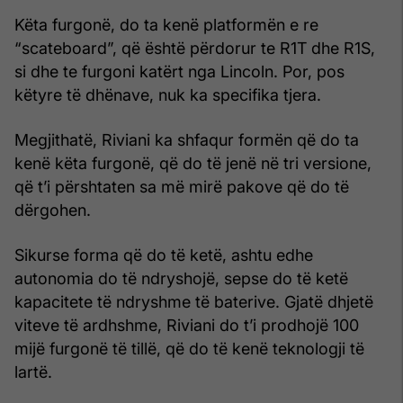
Këta furgonë, do ta kenë platformën e re
“scateboard”, që është përdorur te R1T dhe R1S,
si dhe te furgoni katërt nga Lincoln. Por, pos
këtyre të dhënave, nuk ka specifika tjera.
Megjithatë, Riviani ka shfaqur formën që do ta
kenë këta furgonë, që do të jenë në tri versione,
që t’i përshtaten sa më mirë pakove që do të
dërgohen.
Sikurse forma që do të ketë, ashtu edhe
autonomia do të ndryshojë, sepse do të ketë
kapacitete të ndryshme të baterive. Gjatë dhjetë
viteve të ardhshme, Riviani do t’i prodhojë 100
mijë furgonë të tillë, që do të kenë teknologji të
lartë.