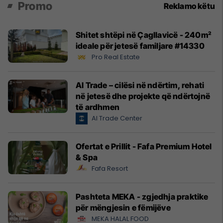
Promo
Reklamo këtu
Shitet shtëpi në Çagllavicë - 240m²
ideale për jetesë familjare #14330
Pro Real Estate
Al Trade – cilësi në ndërtim, rehati
në jetesë dhe projekte që ndërtojnë
të ardhmen
Al Trade Center
Ofertat e Prillit - Fafa Premium Hotel
& Spa
Fafa Resort
Pashteta MEKA - zgjedhja praktike
për mëngjesin e fëmijëve
MEKA HALAL FOOD