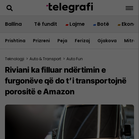
Ballina
Të fundit
Lajme
Botë
Ekono
Prishtina
Prizreni
Peja
Ferizaj
Gjakova
Mitrov
Teknologji
>
Auto & Transport
>
Auto Fun
Riviani ka filluar ndërtimin e
furgonëve që do t’i transportojnë
porositë e Amazon