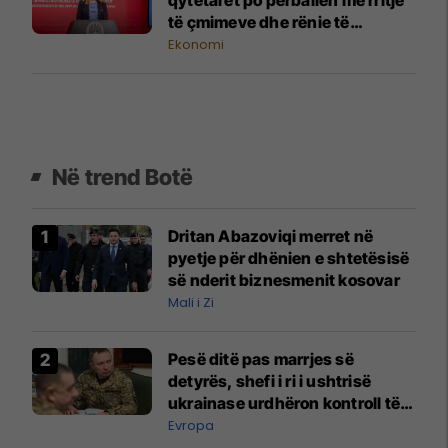
të çmimeve dhe rënie të
standardit të jetesës
Ekonomi
Në trend Botë
Dritan Abazoviqi merret në
pyetje për dhënien e shtetësisë
së nderit biznesmenit kosovar
Mali i Zi
Pesë ditë pas marrjes së
detyrës, shefi i ri i ushtrisë
ukrainase urdhëron kontroll të
madh
Evropa