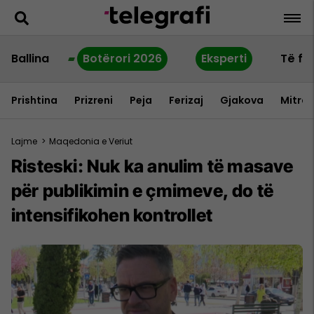
Ballina
Botërori 2026
Eksperti
Të fu
Prishtina
Prizreni
Peja
Ferizaj
Gjakova
Mitrov
Lajme
>
Maqedonia e Veriut
Risteski: Nuk ka anulim të masave
për publikimin e çmimeve, do të
intensifikohen kontrollet