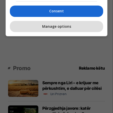
Consent
Manage options
Promo
Reklamo këtu
Sempre nga Liri – e krijuar me
përkushtim, e dalluar për cilësi
Liri Prizren
Përzgjedhja javore: katër