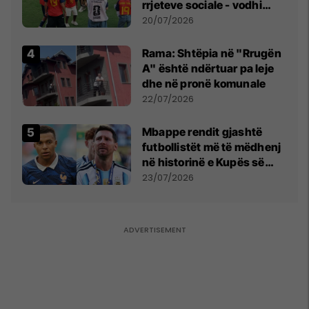
rrjeteve sociale - vodhi
vëmendjen pas finales së
20/07/2026
Kupës së Botës
Rama: Shtëpia në "Rrugën
A" është ndërtuar pa leje
dhe në pronë komunale
22/07/2026
Mbappe rendit gjashtë
futbollistët më të mëdhenj
në historinë e Kupës së
Botës, Messi mbetet i dyti
23/07/2026