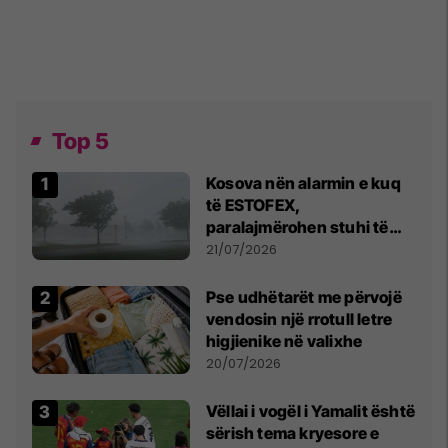
Top 5
Kosova nën alarmin e kuq
të ESTOFEX,
paralajmërohen stuhi të
fuqishme me breshër dhe
21/07/2026
erëra të forta
Pse udhëtarët me përvojë
vendosin një rrotull letre
higjienike në valixhe
20/07/2026
Vëllai i vogël i Yamalit është
sërish tema kryesore e