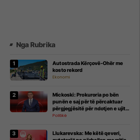
Nga Rubrika
Autostrada Kërçovë-Ohër me
kosto rekord
Ekonomi
Mickoski: Prokuroria po bën
punën e saj për të përcaktuar
përgjegjësitë për ndotjen e ujit
në Gostivar
Politikë
Llukarevska: Me këtë qeveri,
qytetarët po përballen me rritje