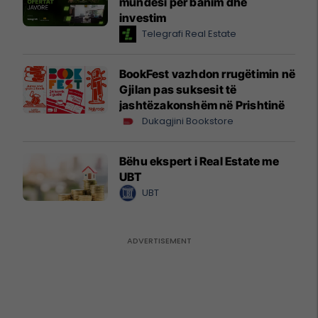
mundësi për banim dhe
investim
Telegrafi Real Estate
BookFest vazhdon rrugëtimin në
Gjilan pas suksesit të
jashtëzakonshëm në Prishtinë
Dukagjini Bookstore
Bëhu ekspert i Real Estate me
UBT
UBT