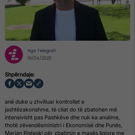
Nga
Telegrafi
19/04/2025
anë duke u zhvilluar kontrollet e
jashtëzakonshme, të cilat do të zbatohen më
intensivisht pas Pashkëve dhe nuk ka anulime,
thotë zëvendësministri i Ekonomisë dhe Punës,
Marjan Risteski për zbatimin e masës ligjore me