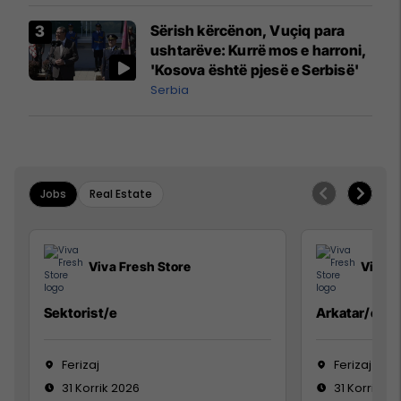
Sërish kërcënon, Vuçiq para
ushtarëve: Kurrë mos e harroni,
'Kosova është pjesë e Serbisë'
Serbia
Jobs
Real Estate
Viva Fresh Store
Viva F
Sektorist/e
Arkatar/e
Ferizaj
Ferizaj
31 Korrik 2026
31 Korrik 20