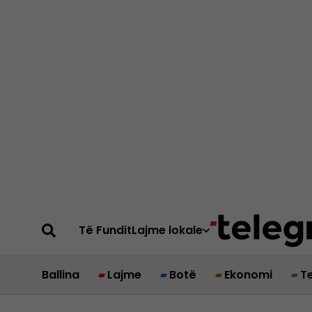
Të Fundit
Lajme lokale
Ballina
Lajme
Botë
Ekonomi
T