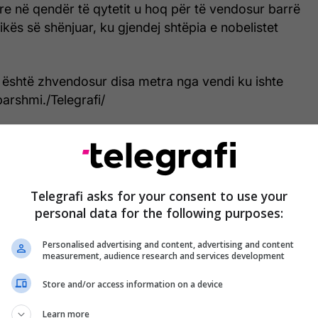
re në qendër të qytetit u hoq për të vendosur barrë
pikës së shënjuar, ku gjendej shtëpia e nobelistet
a është zhvendosur disa metra nga vendi ku ishte
arshmi./Telegrafi/
Telegrafi asks for your consent to use your
personal data for the following purposes:
Personalised advertising and content, advertising and content
measurement, audience research and services development
Store and/or access information on a device
Learn more