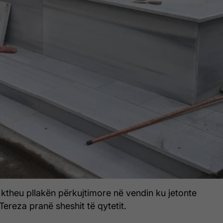
e ktheu pllakën përkujtimore në vendin ku jetonte
ereza pranë sheshit të qytetit.