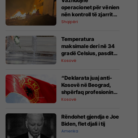
​Vazhdojnë
operacionet për vënien
nën kontroll të zjarrit
në Krujë
Shqipëri
Temperatura
maksimale deri në 34
gradë Celsius, pasdite
rrezik për stuhi në disa
Kosovë
zona
“Deklarata juaj anti-
Kosovë në Beograd,
shpërfaq profesionin
tënd para se të
Kosovë
bëheshe president”,
OVL e UÇK-së i reagon
Rëndohet gjendja e Joe
Zelenskyt
Biden, flet djali i tij
Amerika