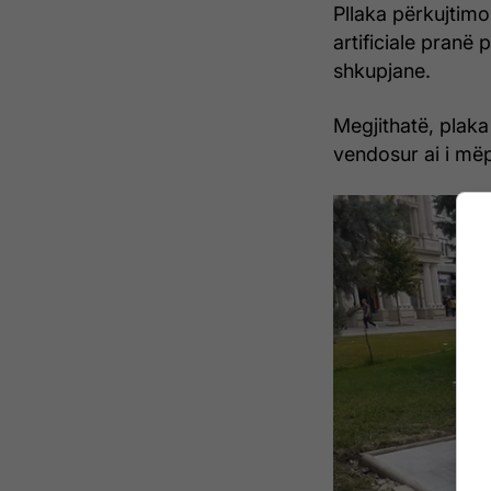
Pllaka përkujtimo
artificiale pranë 
shkupjane.
Megjithatë, plak
vendosur ai i mëp