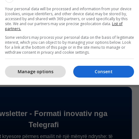
Your personal data will be processed and information from your device
(cookies, unique identifiers, and other device data) may be stored by,
accessed by and shared with 369 partners, or used specifically by this
site. We and our partners may use precise geolocation data.
List of
partners.
Some vendors may process your personal data on the basis of legitimate
interest, which you can object to by managing your options below. Look
for a link at the bottom of this page or in the site menu to manage or
withdraw consent in privacy and cookie settings.
Manage options
Consent