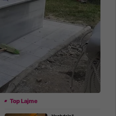
Top Lajme