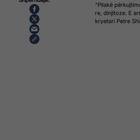
"Pllakë përkujtim
re, dinjitoze. E a
kryetari Petre Sh