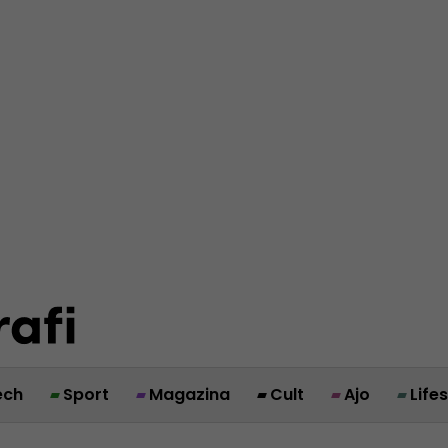
ech
Sport
Magazina
Cult
Ajo
Life