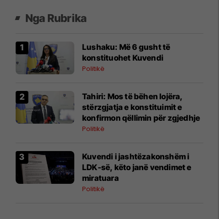
Nga Rubrika
​Lushaku: Më 6 gusht të
konstituohet Kuvendi
Politikë
​Tahiri: Mos të bëhen lojëra,
stërzgjatja e konstituimit e
konfirmon qëllimin për zgjedhje
Politikë
Kuvendi i jashtëzakonshëm i
LDK-së, këto janë vendimet e
miratuara
Politikë