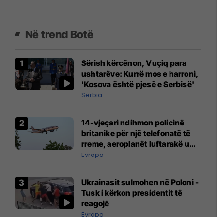
Në trend Botë
Sërish kërcënon, Vuçiq para
ushtarëve: Kurrë mos e harroni,
'Kosova është pjesë e Serbisë'
Serbia
14-vjeçari ndihmon policinë
britanike për një telefonatë të
rreme, aeroplanët luftarakë u
ngritën në ajër për të
Evropa
interceptuar fluturaken e Qatar
Airways që po shkonte drejt
Ukrainasit sulmohen në Poloni -
Mançesterit
Tusk i kërkon presidentit të
reagojë
Evropa