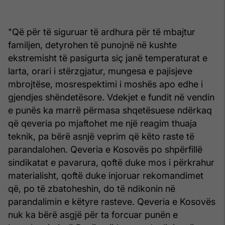
"Që për të siguruar të ardhura për të mbajtur
familjen, detyrohen të punojnë në kushte
ekstremisht të pasigurta siç janë temperaturat e
larta, orari i stërzgjatur, mungesa e pajisjeve
mbrojtëse, mosrespektimi i moshës apo edhe i
gjendjes shëndetësore. Vdekjet e fundit në vendin
e punës ka marrë përmasa shqetësuese ndërkaq
që qeveria po mjaftohet me një reagim thuaja
teknik, pa bërë asnjë veprim që këto raste të
parandalohen. Qeveria e Kosovës po shpërfillë
sindikatat e pavarura, qoftë duke mos i përkrahur
materialisht, qoftë duke injoruar rekomandimet
që, po të zbatoheshin, do të ndikonin në
parandalimin e këtyre rasteve. Qeveria e Kosovës
nuk ka bërë asgjë për ta forcuar punën e