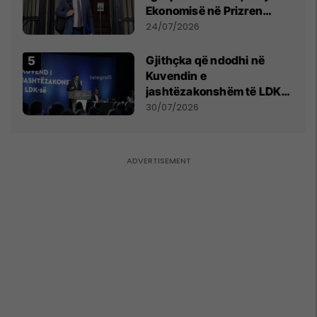
Ekonomisë në Prizren
mohon pretendimet
24/07/2026
Gjithçka që ndodhi në
Kuvendin e
jashtëzakonshëm të LDK-
së
30/07/2026