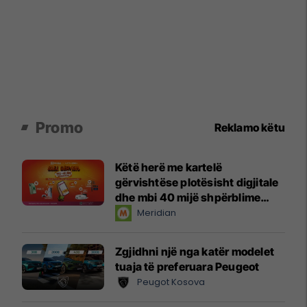
Promo
Reklamo këtu
Këtë herë me kartelë
gërvishtëse plotësisht digjitale
dhe mbi 40 mijë shpërblime
instant!
Meridian
Zgjidhni një nga katër modelet
tuaja të preferuara Peugeot
Peugot Kosova