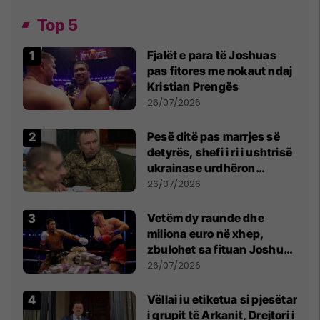
Top 5
Fjalët e para të Joshuas
pas fitores me nokaut ndaj
Kristian Prengës
26/07/2026
Pesë ditë pas marrjes së
detyrës, shefi i ri i ushtrisë
ukrainase urdhëron
kontroll të madh
26/07/2026
Vetëm dy raunde dhe
miliona euro në xhep,
zbulohet sa fituan Joshua
e Prenga
26/07/2026
Vëllai iu etiketua si pjesëtar
i grupit të Arkanit, Drejtori i