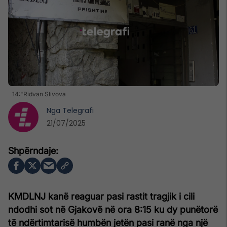
14:"Ridvan Slivova
Nga
Telegrafi
21/07/2025
KMDLNJ kanë reaguar pasi rastit tragjik i cili
ndodhi sot në Gjakovë në ora 8:15 ku dy punëtorë
të ndërtimtarisë humbën jetën pasi ranë nga një