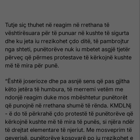
Tutje siç thuhet në reagim në rrethana të
vështirësuara për të punuar në kushte të sigurta
dhe ku jeta iu rrezikohet çdo ditë, të pambrojtur
nga shteti, punëtorëve nuk iu mbetet asgjë tjetër
përveç që përmes protestave të kërkojnë kushte
më të mira për punë.
“Është joserioze dhe pa asnjë sens që pas gjitha
këto jetëra të humbura, të merremi vetëm me
ndonjë reagim duke mos mbështetur punëtorët
që punojnë në rrethana shumë të rënda. KMDLNj
- ë do të përkrahë çdo protestë të punëtorëve që
kërkojnë kushte më të mira të punës, si njëra ndër
të drejtat elementare të njeriut. Me mosveprim të
qeverisë, punëtorëve kosovarë po iu rrezikohet e