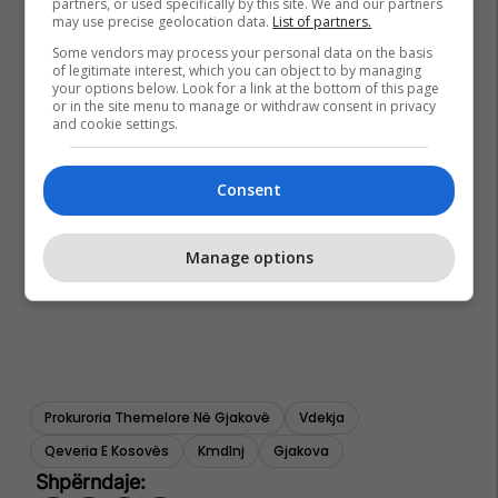
partners, or used specifically by this site. We and our partners
may use precise geolocation data.
List of partners.
Some vendors may process your personal data on the basis
of legitimate interest, which you can object to by managing
your options below. Look for a link at the bottom of this page
or in the site menu to manage or withdraw consent in privacy
and cookie settings.
Consent
Manage options
Prokuroria Themelore Në Gjakovë
Vdekja
Qeveria E Kosovës
Kmdlnj
Gjakova