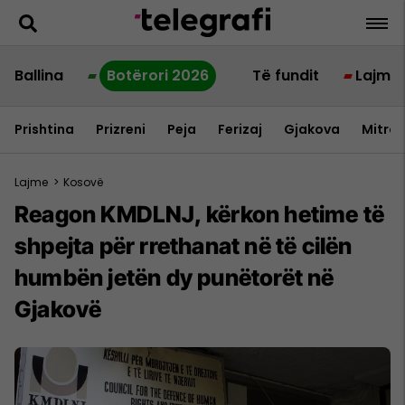
Ballina
Botërori 2026
Të fundit
Lajme
Prishtina
Prizreni
Peja
Ferizaj
Gjakova
Mitrov
Lajme
>
Kosovë
Reagon KMDLNJ, kërkon hetime të
shpejta për rrethanat në të cilën
humbën jetën dy punëtorët në
Gjakovë