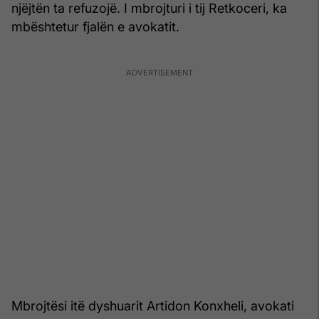
njëjtën ta refuzojë. I mbrojturi i tij Retkoceri, ka
mbështetur fjalën e avokatit.
Mbrojtësi itë dyshuarit Artidon Konxheli, avokati