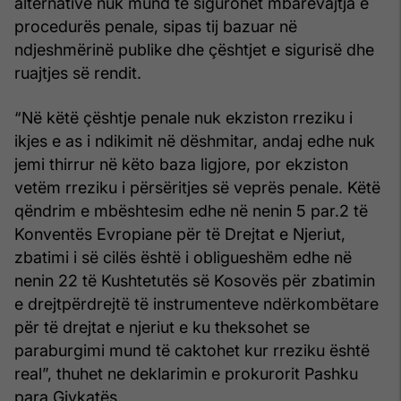
alternative nuk mund të sigurohet mbarëvajtja e
procedurës penale, sipas tij bazuar në
ndjeshmërinë publike dhe çështjet e sigurisë dhe
ruajtjes së rendit.
“Në këtë çështje penale nuk ekziston rreziku i
ikjes e as i ndikimit në dëshmitar, andaj edhe nuk
jemi thirrur në këto baza ligjore, por ekziston
vetëm rreziku i përsëritjes së veprës penale. Këtë
qëndrim e mbështesim edhe në nenin 5 par.2 të
Konventës Evropiane për të Drejtat e Njeriut,
zbatimi i së cilës është i obligueshëm edhe në
nenin 22 të Kushtetutës së Kosovës për zbatimin
e drejtpërdrejtë të instrumenteve ndërkombëtare
për të drejtat e njeriut e ku theksohet se
paraburgimi mund të caktohet kur rreziku është
real”, thuhet ne deklarimin e prokurorit Pashku
para Gjykatës.