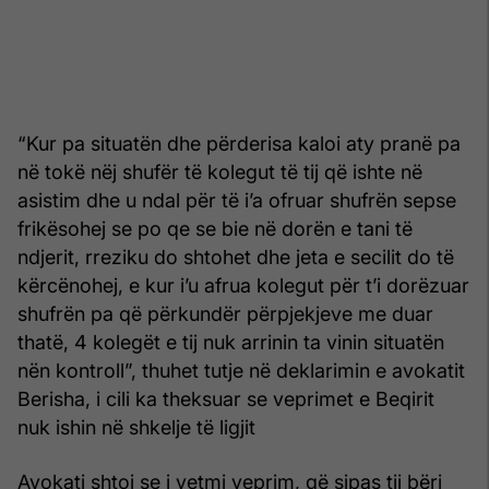
“Kur pa situatën dhe përderisa kaloi aty pranë pa
në tokë nëj shufër të kolegut të tij që ishte në
asistim dhe u ndal për të i’a ofruar shufrën sepse
frikësohej se po qe se bie në dorën e tani të
ndjerit, rreziku do shtohet dhe jeta e secilit do të
kërcënohej, e kur i’u afrua kolegut për t’i dorëzuar
shufrën pa që përkundër përpjekjeve me duar
thatë, 4 kolegët e tij nuk arrinin ta vinin situatën
nën kontroll”, thuhet tutje në deklarimin e avokatit
Berisha, i cili ka theksuar se veprimet e Beqirit
nuk ishin në shkelje të ligjit
Avokati shtoi se i vetmi veprim, që sipas tij bëri