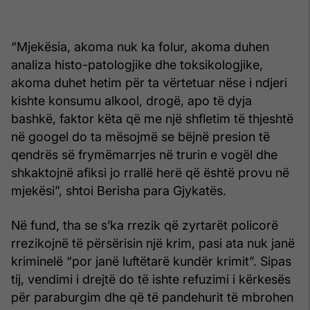
“Mjekësia, akoma nuk ka folur, akoma duhen
analiza histo-patologjike dhe toksikologjike,
akoma duhet hetim për ta vërtetuar nëse i ndjeri
kishte konsumu alkool, drogë, apo të dyja
bashkë, faktor këta që me një shfletim të thjeshtë
në googel do ta mësojmë se bëjnë presion të
qendrës së frymëmarrjes në trurin e vogël dhe
shkaktojnë afiksi jo rrallë herë që është provu në
mjekësi”, shtoi Berisha para Gjykatës.
Në fund, tha se s’ka rrezik që zyrtarët policorë
rrezikojnë të përsërisin një krim, pasi ata nuk janë
kriminelë “por janë luftëtarë kundër krimit”. Sipas
tij, vendimi i drejtë do të ishte refuzimi i kërkesës
për paraburgim dhe që të pandehurit të mbrohen