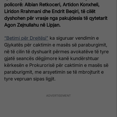
policorë: Albian Retkoceri, Artidon Konxheli,
Liridon Rrahmani dhe Endrit Beqiri, të cilët
dyshohen për vrasje nga pakujdesia të qytetarit
Agon Zejnullahu në Lipjan.
“Betimi për Drejtësi”
ka siguruar vendimin e
Gjykatës për caktimin e masës së paraburgimit,
në të cilin të dyshuarit përmes avokatëve të tyre
gjatë seancës dëgjimore kanë kundërshtuar
kërkesën e Prokurorisë për caktimin e masës së
paraburigmit, me arsyetimin se të mbrojturit e
tyre vepruan sipas ligjit.