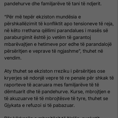
pandehurve dhe familjarëve të tani të ndjerit.
“Për më tepër ekziston mundësia e
përshkallëzimit të konfliktit apo tensioneve të reja,
në këto rrethana qëllimi parandalues i masës së
paraburgimit është jo vetëm të garantoj
mbarëvajtjen e hetimeve por edhe të parandalojë
përsëritjen e veprave të ngjashme”, thuhet në
vendim.
Aty thuhet se ekziston rreziku i përsëritjes ose
kryerjes së ndonjë vepre të re penale për shkak të
raporteve të acaruara mes familjarëve të të
dëmtuarit dhe të pandehurve. Kurse, mbrojtjen e
të akuzuarve të të mbrojtësve të tyre, thuhet se
Gjykata e refuzoi si të pabazuar.