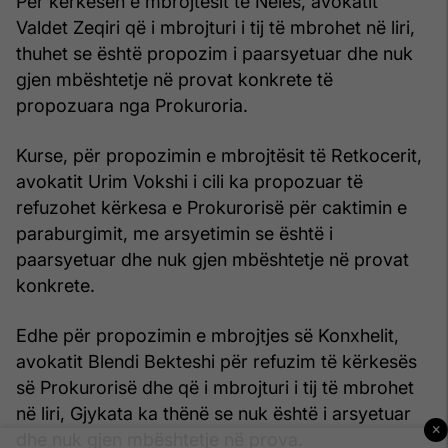
Për kërkesën e mbrojtësit të Nelës, avokatit
Valdet Zeqiri që i mbrojturi i tij të mbrohet në liri,
thuhet se është propozim i paarsyetuar dhe nuk
gjen mbështetje në provat konkrete të
propozuara nga Prokuroria.
Kurse, për propozimin e mbrojtësit të Retkocerit,
avokatit Urim Vokshi i cili ka propozuar të
refuzohet kërkesa e Prokurorisë për caktimin e
paraburgimit, me arsyetimin se është i
paarsyetuar dhe nuk gjen mbështetje në provat
konkrete.
Edhe për propozimin e mbrojtjes së Konxhelit,
avokatit Blendi Bekteshi për refuzim të kërkesës
së Prokurorisë dhe që i mbrojturi i tij të mbrohet
në liri, Gjykata ka thënë se nuk është i arsyetuar
×
dhe nuk gjen mbështetje në prova.