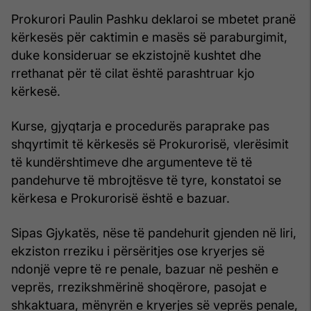
Prokurori Paulin Pashku deklaroi se mbetet pranë
kërkesës për caktimin e masës së paraburgimit,
duke konsideruar se ekzistojnë kushtet dhe
rrethanat për të cilat është parashtruar kjo
kërkesë.
Kurse, gjyqtarja e procedurës paraprake pas
shqyrtimit të kërkesës së Prokurorisë, vlerësimit
të kundërshtimeve dhe argumenteve të të
pandehurve të mbrojtësve të tyre, konstatoi se
kërkesa e Prokurorisë është e bazuar.
Sipas Gjykatës, nëse të pandehurit gjenden në liri,
ekziston rreziku i përsëritjes ose kryerjes së
ndonjë vepre të re penale, bazuar në peshën e
veprës, rrezikshmërinë shoqërore, pasojat e
shkaktuara, mënyrën e kryerjes së veprës penale,