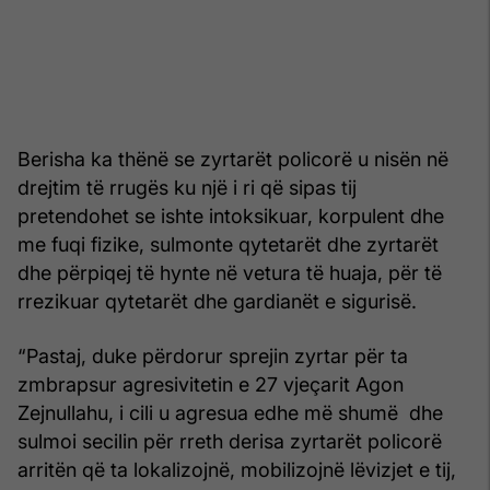
Berisha ka thënë se zyrtarët policorë u nisën në
drejtim të rrugës ku një i ri që sipas tij
pretendohet se ishte intoksikuar, korpulent dhe
me fuqi fizike, sulmonte qytetarët dhe zyrtarët
dhe përpiqej të hynte në vetura të huaja, për të
rrezikuar qytetarët dhe gardianët e sigurisë.
“Pastaj, duke përdorur sprejin zyrtar për ta
zmbrapsur agresivitetin e 27 vjeçarit Agon
Zejnullahu, i cili u agresua edhe më shumë dhe
sulmoi secilin për rreth derisa zyrtarët policorë
arritën që ta lokalizojnë, mobilizojnë lëvizjet e tij,