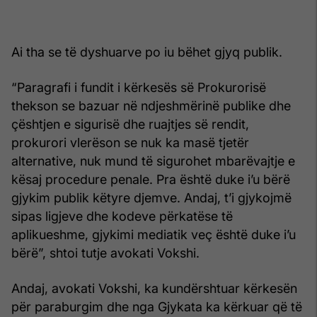
Ai tha se të dyshuarve po iu bëhet gjyq publik.
“Paragrafi i fundit i kërkesës së Prokurorisë
thekson se bazuar në ndjeshmërinë publike dhe
çështjen e sigurisë dhe ruajtjes së rendit,
prokurori vlerëson se nuk ka masë tjetër
alternative, nuk mund të sigurohet mbarëvajtje e
kësaj procedure penale. Pra është duke i’u bërë
gjykim publik këtyre djemve. Andaj, t’i gjykojmë
sipas ligjeve dhe kodeve përkatëse të
aplikueshme, gjykimi mediatik veç është duke i’u
bërë”, shtoi tutje avokati Vokshi.
Andaj, avokati Vokshi, ka kundërshtuar kërkesën
për paraburgim dhe nga Gjykata ka kërkuar që të