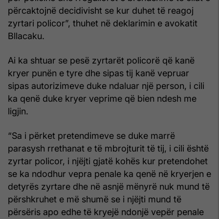
përcaktojnë decidivisht se kur duhet të reagoj
zyrtari policor”, thuhet në deklarimin e avokatit
Bllacaku.
Ai ka shtuar se pesë zyrtarët policorë që kanë
kryer punën e tyre dhe sipas tij kanë vepruar
sipas autorizimeve duke ndaluar një person, i cili
ka qenë duke kryer veprime që bien ndesh me
ligjin.
“Sa i përket pretendimeve se duke marrë
parasysh rrethanat e të mbrojturit të tij, i cili është
zyrtar policor, i njëjti gjatë kohës kur pretendohet
se ka ndodhur vepra penale ka qenë në kryerjen e
detyrës zyrtare dhe në asnjë mënyrë nuk mund të
përshkruhet e më shumë se i njëjti mund të
përsëris apo edhe të kryejë ndonjë vepër penale