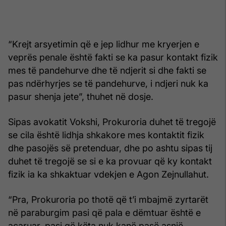
“Krejt arsyetimin që e jep lidhur me kryerjen e
veprës penale është fakti se ka pasur kontakt fizik
mes të pandehurve dhe të ndjerit si dhe fakti se
pas ndërhyrjes se të pandehurve, i ndjeri nuk ka
pasur shenja jete”, thuhet në dosje.
Sipas avokatit Vokshi, Prokuroria duhet të tregojë
se cila është lidhja shkakore mes kontaktit fizik
dhe pasojës së pretenduar, dhe po ashtu sipas tij
duhet të tregojë se si e ka provuar që ky kontakt
fizik ia ka shkaktuar vdekjen e Agon Zejnullahut.
“Pra, Prokuroria po thotë që t’i mbajmë zyrtarët
në paraburgim pasi që pala e dëmtuar është e
acaruar, pasi që këta nuk kanë pasë asnjë