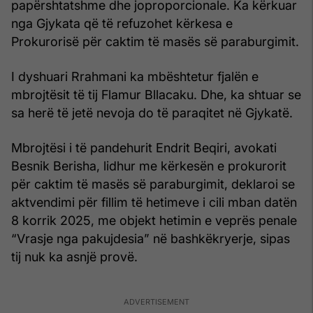
papërshtatshme dhe joproporcionale. Ka kërkuar
nga Gjykata që të refuzohet kërkesa e
Prokurorisë për caktim të masës së paraburgimit.
I dyshuari Rrahmani ka mbështetur fjalën e
mbrojtësit të tij Flamur Bllacaku. Dhe, ka shtuar se
sa herë të jetë nevoja do të paraqitet në Gjykatë.
Mbrojtësi i të pandehurit Endrit Beqiri, avokati
Besnik Berisha, lidhur me kërkesën e prokurorit
për caktim të masës së paraburgimit, deklaroi se
aktvendimi për fillim të hetimeve i cili mban datën
8 korrik 2025, me objekt hetimin e veprës penale
“Vrasje nga pakujdesia” në bashkëkryerje, sipas
tij nuk ka asnjë provë.