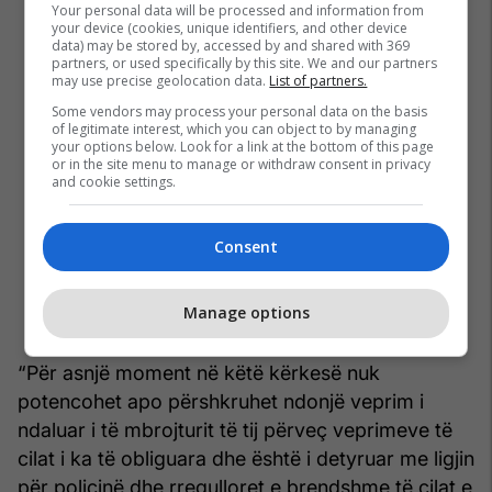
Your personal data will be processed and information from
your device (cookies, unique identifiers, and other device
data) may be stored by, accessed by and shared with 369
partners, or used specifically by this site. We and our partners
may use precise geolocation data.
List of partners.
Some vendors may process your personal data on the basis
of legitimate interest, which you can object to by managing
your options below. Look for a link at the bottom of this page
or in the site menu to manage or withdraw consent in privacy
and cookie settings.
Consent
Manage options
“Për asnjë moment në këtë kërkesë nuk
potencohet apo përshkruhet ndonjë veprim i
ndaluar i të mbrojturit të tij përveç veprimeve të
cilat i ka të obliguara dhe është i detyruar me ligjin
për policinë dhe rregulloret e brendshme të cilat e