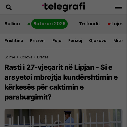
Ballina
Botërori 2026
Të fundit
Lajme
Prishtina
Prizreni
Peja
Ferizaj
Gjakova
Mitrov
Lajme
>
Kosovë
>
Drejtësi
Rasti i 27-vjeçarit në Lipjan - Si e
arsyetoi mbrojtja kundërshtimin e
kërkesës për caktimin e
paraburgimit?