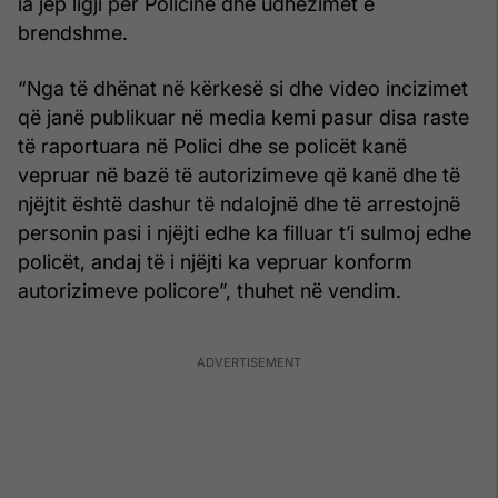
ia jep ligji për Policinë dhe udhëzimet e
brendshme.
“Nga të dhënat në kërkesë si dhe video incizimet
që janë publikuar në media kemi pasur disa raste
të raportuara në Polici dhe se policët kanë
vepruar në bazë të autorizimeve që kanë dhe të
njëjtit është dashur të ndalojnë dhe të arrestojnë
personin pasi i njëjti edhe ka filluar t’i sulmoj edhe
policët, andaj të i njëjti ka vepruar konform
autorizimeve policore”, thuhet në vendim.