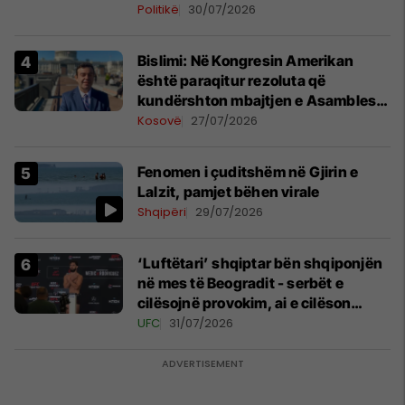
Politikë
30/07/2026
Bislimi: Në Kongresin Amerikan
është paraqitur rezoluta që
kundërshton mbajtjen e Asamblesë
Parlamentare të OSBE-së në
Kosovë
27/07/2026
Beograd
Fenomen i çuditshëm në Gjirin e
Lalzit, pamjet bëhen virale
Shqipëri
29/07/2026
‘Luftëtari’ shqiptar bën shqiponjën
në mes të Beogradit - serbët e
cilësojnë provokim, ai e cilëson
simbol të identitetit
UFC
31/07/2026