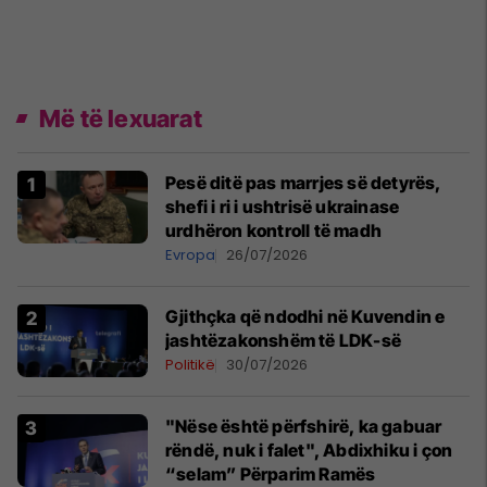
Më të lexuarat
Pesë ditë pas marrjes së detyrës,
shefi i ri i ushtrisë ukrainase
urdhëron kontroll të madh
Evropa
26/07/2026
Gjithçka që ndodhi në Kuvendin e
jashtëzakonshëm të LDK-së
Politikë
30/07/2026
"Nëse është përfshirë, ka gabuar
rëndë, nuk i falet", Abdixhiku i çon
“selam” Përparim Ramës