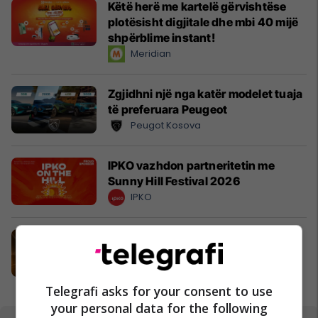
Këtë herë me kartelë gërvishtëse
plotësisht digjitale dhe mbi 40 mijë
shpërblime instant!
Meridian
Zgjidhni një nga katër modelet tuaja
të preferuara Peugeot
Peugot Kosova
IPKO vazhdon partneritetin me
Sunny Hill Festival 2026
IPKO
EXPO DIASPORA 2026 mbahet më
3, 4 dhe 5 gusht në Prishtinë
Expo Prishtina
Telegrafi asks for your consent to use
your personal data for the following