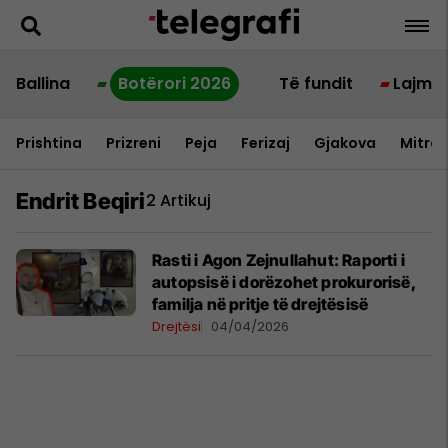
Ballina
Botërori 2026
Të fundit
Lajme
Prishtina
Prizreni
Peja
Ferizaj
Gjakova
Mitrov
Endrit Beqiri
2 Artikuj
Rasti i Agon Zejnullahut: Raporti i
autopsisë i dorëzohet prokurorisë,
familja në pritje të drejtësisë
Drejtësi
04/04/2026