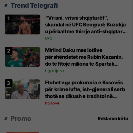
Trend Telegrafi
“Vrisni, vrisni shqiptarët”,
skandal në UFC Beograd: Buzukja
u përball me thirrje anti-shqiptare
nga tribunat
UFC
Mirlind Daku mes lotëve
përshëndetet me Rubin Kazanin,
do të fitojë miliona te Spartak
Moska
Ligat tjera
Ftohet nga prokuroria e Kosovës
për krime lufte, ish-gjenerali serb
thotë se dikush e tradhtoi në
Beograd
Kosovë
Promo
Reklamo këtu