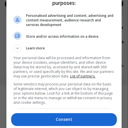
purposes:
Jobs
Real Estate
Personalised advertising and content, advertising and
content measurement, audience research and
services development
Elkos Group
Elko
Store and/or access information on a device
Specialist Mishi (Kasap)
Punëtor në
Learn more
Your personal data will be processed and information from
Ferizaj
Xërxe
your device (cookies, unique identifiers, and other device
3 Gusht 2026
20 Gusht 
data) may be stored by, accessed by and shared with 369
partners, or used specifically by this site. We and our partners
may use precise geolocation data.
List of partners.
Some vendors may process your personal data on the basis
of legitimate interest, which you can object to by managing
your options below. Look for a link at the bottom of this page
or in the site menu to manage or withdraw consent in privacy
and cookie settings.
Consent