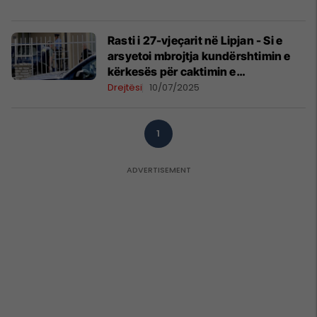
Rasti i 27-vjeçarit në Lipjan - Si e
arsyetoi mbrojtja kundërshtimin e
kërkesës për caktimin e
paraburgimit?
Drejtësi
10/07/2025
1