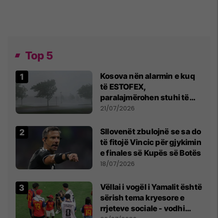
Top 5
Kosova nën alarmin e kuq
të ESTOFEX,
paralajmërohen stuhi të
fuqishme me breshër dhe
21/07/2026
erëra të forta
Sllovenët zbulojnë se sa do
të fitojë Vincic për gjykimin
e finales së Kupës së Botës
18/07/2026
Vëllai i vogël i Yamalit është
sërish tema kryesore e
rrjeteve sociale - vodhi