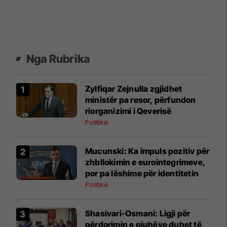
Nga Rubrika
Zylfiqar Zejnulla zgjidhet
ministër pa resor, përfundon
riorganizimi i Qeverisë
Politikë
Mucunski: Ka impuls pozitiv për
zhbllokimin e eurointegrimeve,
por pa lëshime për identitetin
Politikë
Shasivari-Osmani: Ligji për
përdorimin e gjuhëve duhet të