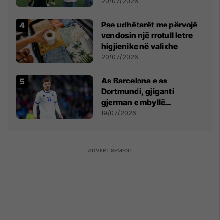
vëmendjen pas finales së
20/07/2026
Kupës së Botës
Pse udhëtarët me përvojë
vendosin një rrotull letre
higjienike në valixhe
20/07/2026
As Barcelona e as
Dortmundi, gjiganti
gjerman e mbyllë
marrëveshjen për Fisnik
19/07/2026
Asllanin