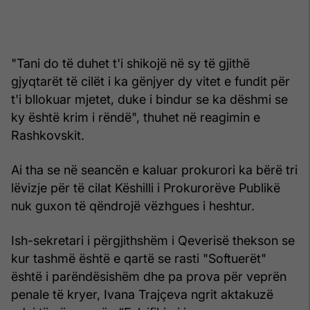
"Tani do të duhet t'i shikojë në sy të gjithë
gjyqtarët të cilët i ka gënjyer dy vitet e fundit për
t'i bllokuar mjetet, duke i bindur se ka dëshmi se
ky është krim i rëndë", thuhet në reagimin e
Rashkovskit.
Ai tha se në seancën e kaluar prokurori ka bërë tri
lëvizje për të cilat Këshilli i Prokurorëve Publikë
nuk guxon të qëndrojë vëzhgues i heshtur.
Ish-sekretari i përgjithshëm i Qeverisë thekson se
kur tashmë është e qartë se rasti "Softuerët"
është i parëndësishëm dhe pa prova për veprën
penale të kryer, Ivana Trajçeva ngrit aktakuzë