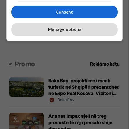
Consent
Manage options
Promo
Reklamo këtu
Baks Bay, projekti me i madh
turistik në Shqipëri prezantohet
ne Expo Real Kosova: Vizitoni
shtandin dhe zbuloni
Baks Bay
mundësitë e investimit
Ananas Impex sjell në treg
produkte të reja për çdo shije
dhe gatim