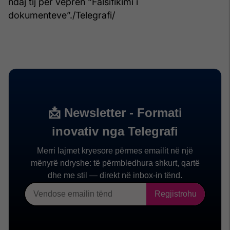
ndaj tij për veprën “Falsifikimi i
dokumenteve”./Telegrafi/