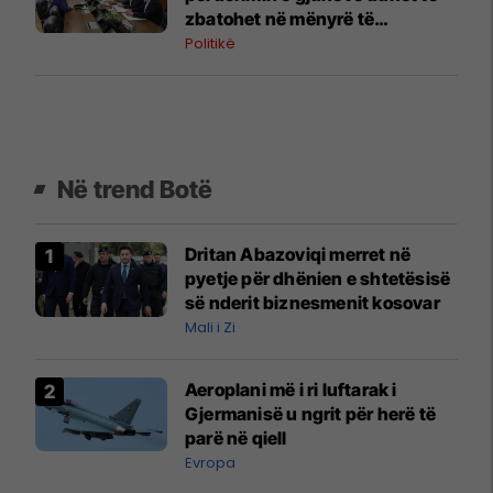
zbatohet në mënyrë të
vazhdueshme në të gjitha
Politikë
institucionet
Në trend Botë
Dritan Abazoviqi merret në
pyetje për dhënien e shtetësisë
së nderit biznesmenit kosovar
Mali i Zi
Aeroplani më i ri luftarak i
Gjermanisë u ngrit për herë të
parë në qiell
Evropa