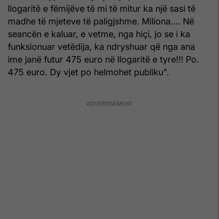
llogaritë e fëmijëve të mi të mitur ka një sasi të
madhe të mjeteve të paligjshme. Miliona…. Në
seancën e kaluar, e vetme, nga hiçi, jo se i ka
funksionuar vetëdija, ka ndryshuar që nga ana
ime janë futur 475 euro në llogaritë e tyre!!! Po.
475 euro. Dy vjet po helmohet publiku".