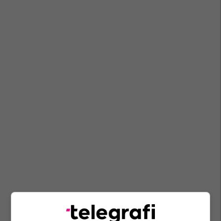
Dragi Rashkovski
Pthp-Maqedoni