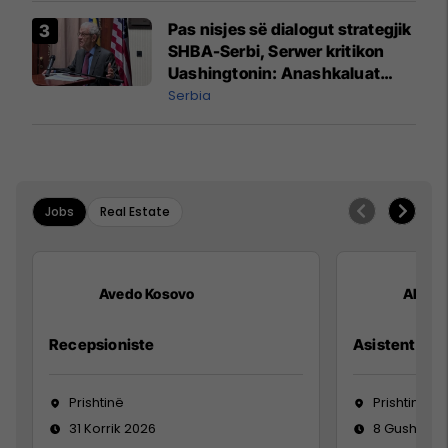
Pas nisjes së dialogut strategjik
SHBA-Serbi, Serwer kritikon
Uashingtonin: Anashkaluat
Banjskën, sulmin ndaj KFOR-it
Serbia
dhe rrëmbimin e Policëve të
Kosovës
Jobs
Real Estate
Avedo Kosovo
ALTIN
Recepsioniste
Asistente e S
Prishtinë
Prishtinë
31 Korrik 2026
8 Gusht 20