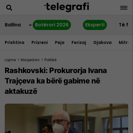
Ballina
Botërori 2026
Eksperti
Të fu
Prishtina
Prizreni
Peja
Ferizaj
Gjakova
Mitrov
Lajme
>
Maqedoni
>
Politikë
Rashkovski: Prokurorja Ivana
Trajçeva ka bërë gabime në
aktakuzë