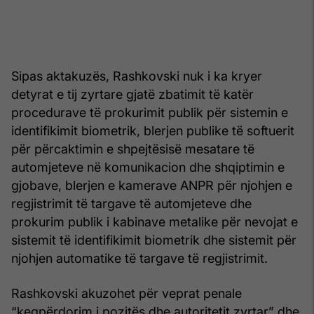
Sipas aktakuzës, Rashkovski nuk i ka kryer
detyrat e tij zyrtare gjatë zbatimit të katër
procedurave të prokurimit publik për sistemin e
identifikimit biometrik, blerjen publike të softuerit
për përcaktimin e shpejtësisë mesatare të
automjeteve në komunikacion dhe shqiptimin e
gjobave, blerjen e kamerave ANPR për njohjen e
regjistrimit të targave të automjeteve dhe
prokurim publik i kabinave metalike për nevojat e
sistemit të identifikimit biometrik dhe sistemit për
njohjen automatike të targave të regjistrimit.
Rashkovski akuzohet për veprat penale
“keqpërdorim i pozitës dhe autoritetit zyrtar” dhe