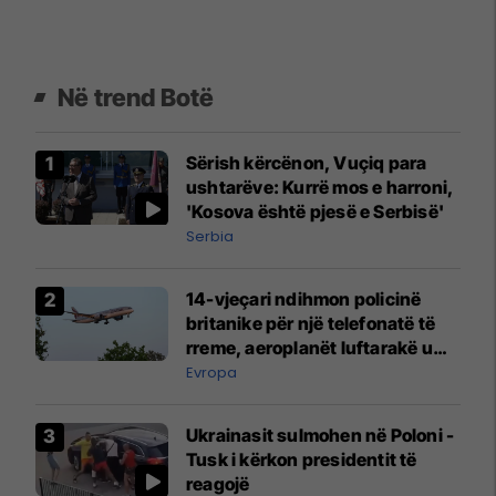
Në trend Botë
Sërish kërcënon, Vuçiq para
ushtarëve: Kurrë mos e harroni,
'Kosova është pjesë e Serbisë'
Serbia
14-vjeçari ndihmon policinë
britanike për një telefonatë të
rreme, aeroplanët luftarakë u
ngritën në ajër për të
Evropa
interceptuar fluturaken e Qatar
Airways që po shkonte drejt
Ukrainasit sulmohen në Poloni -
Mançesterit
Tusk i kërkon presidentit të
reagojë