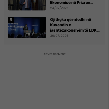
Ekonomisë në Prizren
mohon pretendimet
24/07/2026
Gjithçka që ndodhi në
Kuvendin e
jashtëzakonshëm të LDK-
së
30/07/2026