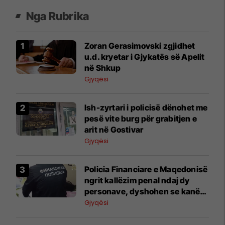
Nga Rubrika
Zoran Gerasimovski zgjidhet
u.d. kryetar i Gjykatës së Apelit
në Shkup
Gjyqësi
Ish-zyrtari i policisë dënohet me
pesë vite burg për grabitjen e
arit në Gostivar
Gjyqësi
Policia Financiare e Maqedonisë
ngrit kallëzim penal ndaj dy
personave, dyshohen se kanë
dëmtuar buxhetin e shtetit për
Gjyqësi
3.85 milionë denarë