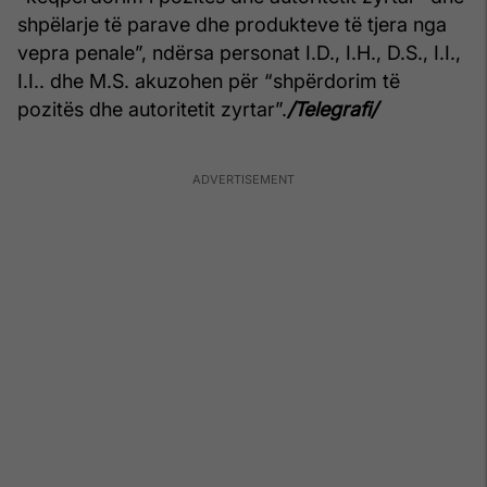
shpëlarje të parave dhe produkteve të tjera nga
vepra penale”, ndërsa personat I.D., I.H., D.S., I.I.,
I.I.. dhe M.S. akuzohen për “shpërdorim të
pozitës dhe autoritetit zyrtar”.
/Telegrafi/