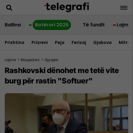
Ballina
Botërori 2026
Të fundit
Lajme
Prishtina
Prizreni
Peja
Ferizaj
Gjakova
Mitrov
Lajme
>
Maqedoni
>
Gjyqësi
Rashkovski dënohet me tetë vite
burg për rastin "Softuer"