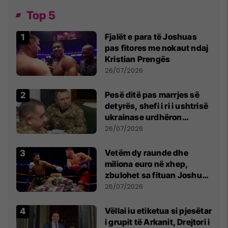
Top 5
Fjalët e para të Joshuas
pas fitores me nokaut ndaj
Kristian Prengës
26/07/2026
Pesë ditë pas marrjes së
detyrës, shefi i ri i ushtrisë
ukrainase urdhëron
kontroll të madh
26/07/2026
Vetëm dy raunde dhe
miliona euro në xhep,
zbulohet sa fituan Joshua
e Prenga
26/07/2026
Vëllai iu etiketua si pjesëtar
i grupit të Arkanit, Drejtori i