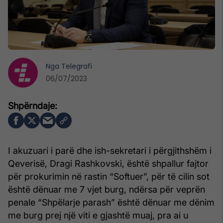
Nga
Telegrafi
06/07/2023
I akuzuari i parë dhe ish-sekretari i përgjithshëm i
Qeverisë, Dragi Rashkovski, është shpallur fajtor
për prokurimin në rastin “Softuer”, për të cilin sot
është dënuar me 7 vjet burg, ndërsa për veprën
penale “Shpëlarje parash” është dënuar me dënim
me burg prej një viti e gjashtë muaj, pra ai u