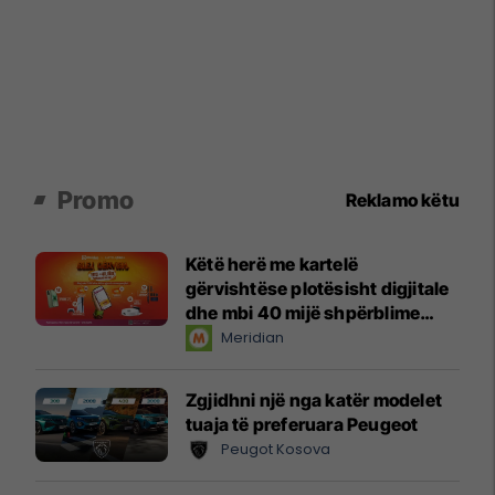
Promo
Reklamo këtu
Këtë herë me kartelë
gërvishtëse plotësisht digjitale
dhe mbi 40 mijë shpërblime
instant!
Meridian
Zgjidhni një nga katër modelet
tuaja të preferuara Peugeot
Peugot Kosova