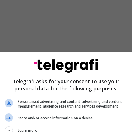
dën e shumë ligjeve që përfunduan në Gjykatë
anca për Ardhmërinë e Kosovës të premten dërgoi
Telegrafi asks for your consent to use your
e edhe Ligjin për pagën minimale.
personal data for the following purposes:
balancuar, nuk ka dyshim se Vuçiqi ka nxitur
Personalised advertising and content, advertising and content
edhjeve” – pyetjet për Escobarin
measurement, audience research and services development
Store and/or access information on a device
teve të Bashkuara të Amerikës, Gabriel Escobar ka
im të kësaj jave para Komitetit për Punë të Jashtme
Learn more