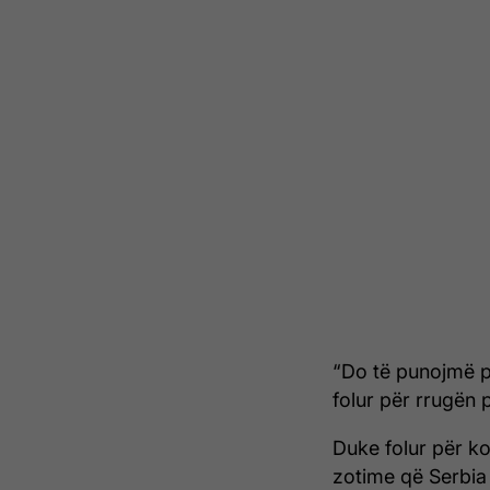
“Do të punojmë pë
folur për rrugën 
Duke folur për k
zotime që Serbia