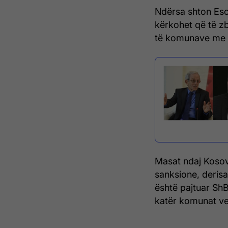
Ndërsa shton Esc
kërkohet që të zb
të komunave me 
Masat ndaj Kosov
sanksione, deris
është pajtuar ShB
katër komunat ve