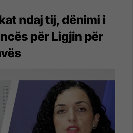
at ndaj tij, dënimi i
ncës për Ligjin për
avës