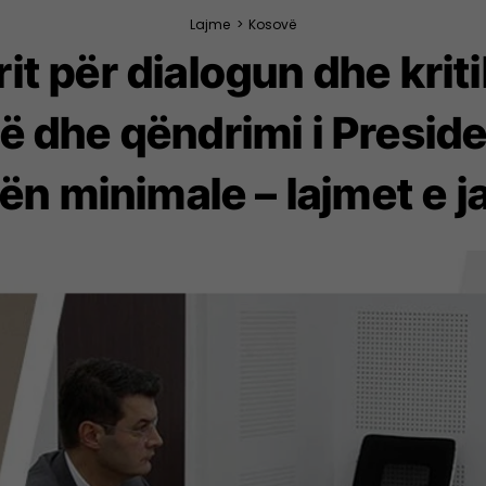
Lajme
>
Kosovë
t për dialogun dhe kritik
së dhe qëndrimi i Preside
ën minimale – lajmet e j