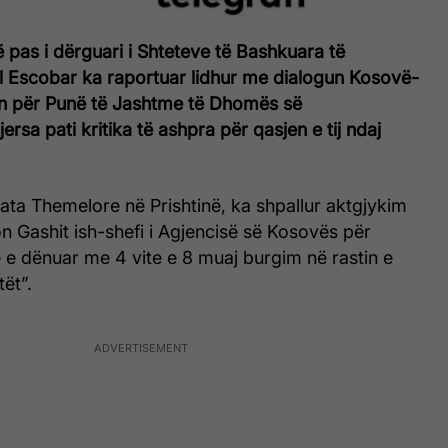
pas i dërguari i Shteteve të Bashkuara të
l Escobar ka raportuar lidhur me dialogun Kosovë-
in për Punë të Jashtme të Dhomës së
rsa pati kritika të ashpra për qasjen e tij ndaj
ata Themelore në Prishtinë, ka shpallur aktgjykim
n Gashit ish-shefi i Agjencisë së Kosovës për
e e dënuar me 4 vite e 8 muaj burgim në rastin e
tët”.