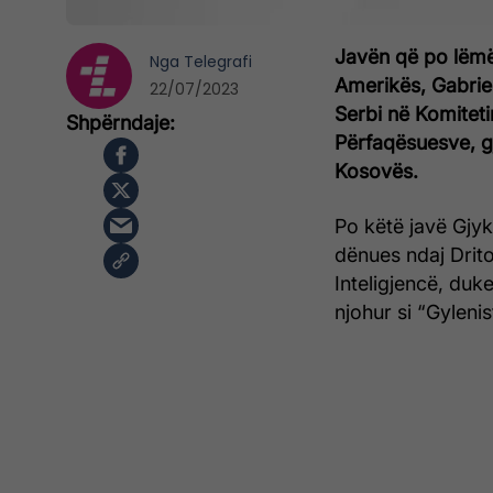
Javën që po lëmë 
Nga
Telegrafi
Amerikës, Gabrie
22/07/2023
Serbi në Komitet
Përfaqësuesve, gje
Kosovës.
Po këtë javë Gjyk
dënues ndaj Drito
Inteligjencë, duk
njohur si “Gylenis