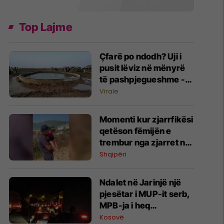
Top Lajme
Çfarë po ndodh? Uji i
pusit lëviz në mënyrë
të pashpjegueshme -
banorët në Indi të
Virale
habitur
Momenti kur zjarrfikësi
qetëson fëmijën e
trembur nga zjarret në
Mallakastër,
Shqipëri
evakuohen banorët
Ndalet në Jarinjë një
pjesëtar i MUP-it serb,
MPB-ja i heq
shtetësinë e Kosovës
Kosovë