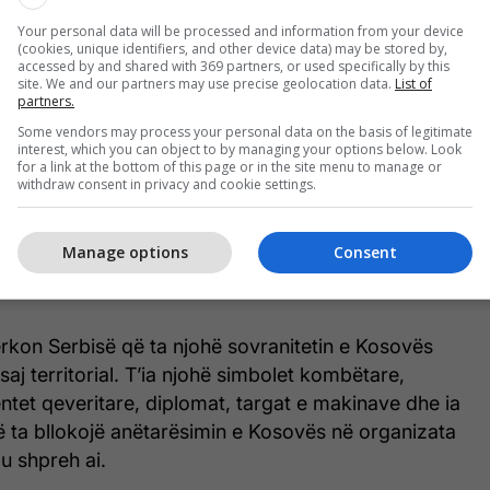
faqësuesve të Shteteve të Bashkuara të Amerikës
Your personal data will be processed and information from your device
n, dialogun Kosovë-Serbi dhe çështje tjera.
(cookies, unique identifiers, and other device data) may be stored by,
accessed by and shared with 369 partners, or used specifically by this
site. We and our partners may use precise geolocation data.
List of
-së për Ballkanin Perëndimor theksoi se janë të
partners.
tensionim dhe se janë duke punuar për t’i çuar
Some vendors may process your personal data on the basis of legitimate
interest, which you can object to by managing your options below. Look
 Ballkanit Perëndimor drejt integrimeve evropiane
for a link at the bottom of this page or in the site menu to manage or
e.
withdraw consent in privacy and cookie settings.
për Marrëveshjen e Ohrit, dukë thënë se i kërkohet
Manage options
Consent
hë sovranitetin e Kosovës dhe integritetin e saj
rkon Serbisë që ta njohë sovranitetin e Kosovës
 saj territorial. T’ia njohë simbolet kombëtare,
tet qeveritare, diplomat, targat e makinave dhe ia
ë ta bllokojë anëtarësimin e Kosovës në organizata
u shpreh ai.