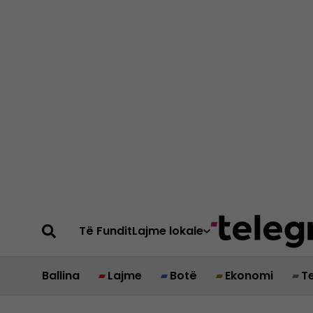
Të Fundit
Lajme lokale
Ballina
Lajme
Botë
Ekonomi
T