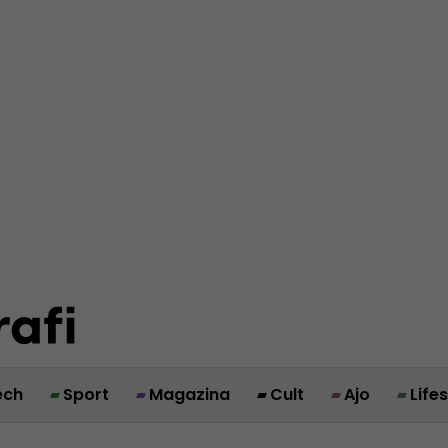
ech
Sport
Magazina
Cult
Ajo
Life