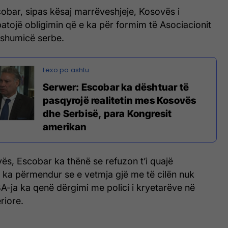
obar, sipas kësaj marrëveshjeje, Kosovës i
atojë obligimin që e ka për formim të Asociacionit
shumicë serbe.
Serwer: Escobar ka dështuar të
pasqyrojë realitetin mes Kosovës
dhe Serbisë, para Kongresit
amerikan
ës, Escobar ka thënë se refuzon t’i quajë
a ka përmendur se e vetmja gjë me të cilën nuk
A-ja ka qenë dërgimi me polici i kryetarëve në
riore.