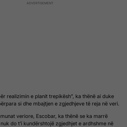
r realizimin e planit trepikësh”, ka thënë ai duke
përpara si dhe mbajtjen e zgjedhjeve të reja në veri.
omunat veriore, Escobar, ka thënë se ka marrë
 nuk do t’i kundërshtojë zgjedhjet e ardhshme në