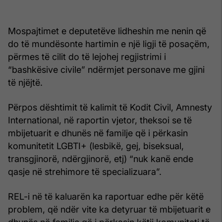
Mospajtimet e deputetëve lidheshin me nenin që
do të mundësonte hartimin e një ligji të posaçëm,
përmes të cilit do të lejohej regjistrimi i
“bashkësive civile” ndërmjet personave me gjini
të njëjtë.
Përpos dështimit të kalimit të Kodit Civil, Amnesty
International, në raportin vjetor, theksoi se të
mbijetuarit e dhunës në familje që i përkasin
komunitetit LGBTI+ (lesbikë, gej, biseksual,
transgjinorë, ndërgjinorë, etj) “nuk kanë ende
qasje në strehimore të specializuara”.
REL-i në të kaluarën ka raportuar edhe për këtë
problem, që ndër vite ka detyruar të mbijetuarit e