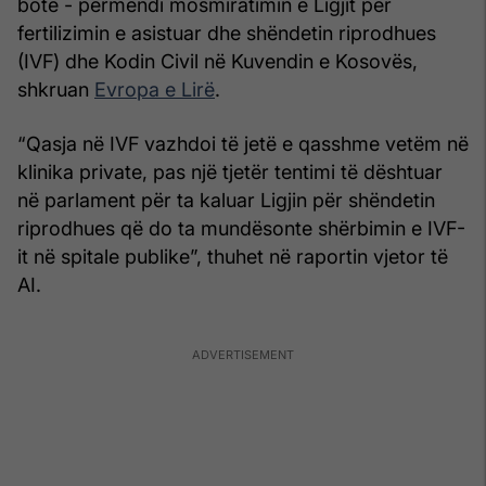
botë - përmendi mosmiratimin e Ligjit për
fertilizimin e asistuar dhe shëndetin riprodhues
(IVF) dhe Kodin Civil në Kuvendin e Kosovës,
shkruan
Evropa e Lirë
.
“Qasja në IVF vazhdoi të jetë e qasshme vetëm në
klinika private, pas një tjetër tentimi të dështuar
në parlament për ta kaluar Ligjin për shëndetin
riprodhues që do ta mundësonte shërbimin e IVF-
it në spitale publike”, thuhet në raportin vjetor të
AI.