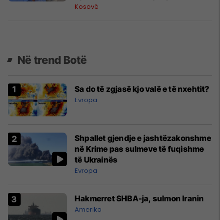
probleme
Kosovë
Në trend Botë
Sa do të zgjasë kjo valë e të nxehtit?
Evropa
Shpallet gjendje e jashtëzakonshme
në Krime pas sulmeve të fuqishme
të Ukrainës
Evropa
Hakmerret SHBA-ja, sulmon Iranin
Amerika