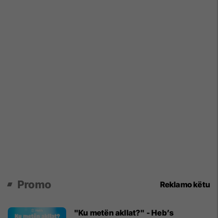
Promo
Reklamo këtu
"Ku metën akllat?" - Heb’s