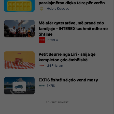
paralajmëron diçka të re për verën
Heb's Kosova
Më afër qytetarëve, më pranë çdo
familjeje – INTEREX tashmë edhe në
Shtime
InterEX
Petit Beurre nga Liri - shija që
kompleton çdo ëmbëlsirë
Liri Prizren
EXFIS është në çdo vend me ty
EXFIS