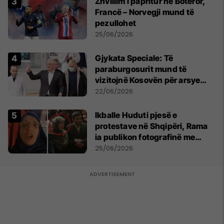
Zhvillim i papritur në Botëror,
Francë – Norvegji mund të
pezullohet
25/06/2026
​Gjykata Speciale: Të
paraburgosurit mund të
vizitojnë Kosovën për arsye
humanitare
22/06/2026
Ikballe Huduti pjesë e
protestave në Shqipëri, Rama
ia publikon fotografinë me
Ahmadinejadin e Iranit
25/06/2026