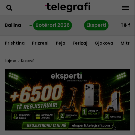
Ballina
Botërori 2026
Eksperti
Të fu
Prishtina
Prizreni
Peja
Ferizaj
Gjakova
Mitrov
Lajme
>
Kosovë