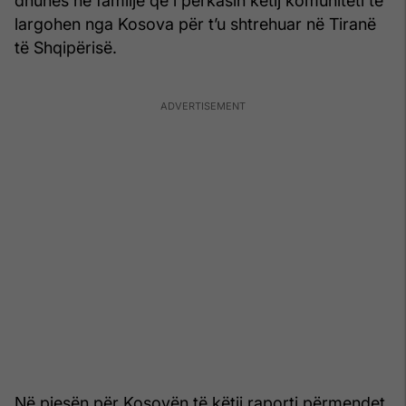
dhunës në familje që i përkasin këtij komuniteti të
largohen nga Kosova për t’u shtrehuar në Tiranë
të Shqipërisë.
Në pjesën për Kosovën të këtij raporti përmendet