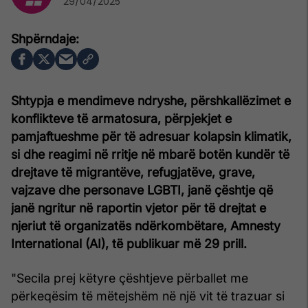
29/04/2025
Shtypja e mendimeve ndryshe, përshkallëzimet e
konflikteve të armatosura, përpjekjet e
pamjaftueshme për të adresuar kolapsin klimatik,
si dhe reagimi në rritje në mbarë botën kundër të
drejtave të migrantëve, refugjatëve, grave,
vajzave dhe personave LGBTI, janë çështje që
janë ngritur në raportin vjetor për të drejtat e
njeriut të organizatës ndërkombëtare, Amnesty
International (AI), të publikuar më 29 prill.
"Secila prej këtyre çështjeve përballet me
përkeqësim të mëtejshëm në një vit të trazuar si