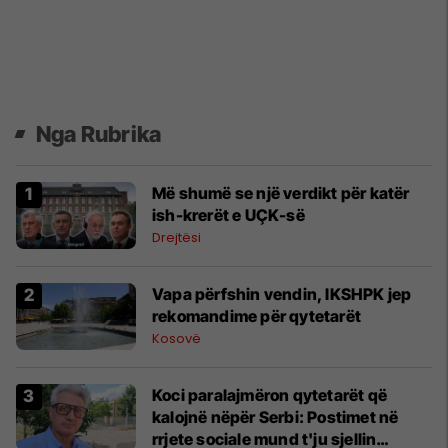
Nga Rubrika
Më shumë se një verdikt për katër
ish-krerët e UÇK-së
Drejtësi
Vapa përfshin vendin, IKSHPK jep
rekomandime për qytetarët
Kosovë
Koci paralajmëron qytetarët që
kalojnë nëpër Serbi: Postimet në
rrjete sociale mund t'ju sjellin