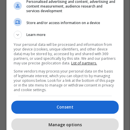
Personalised advertising and content, advertising and
content measurement, audience research and
services development
Store and/or access information on a device
Learn more
Your personal data will be processed and information from
your device (cookies, unique identifiers, and other device
data) may be stored by, accessed by and shared with 369
Salla Koncertale
Përparim Rama
Muzeu
partners, or used specifically by this site. We and our partners
may use precise geolocation data.
List of partners.
Komuna E Prishtinës
Some vendors may process your personal data on the basis
of legitimate interest, which you can object to by managing
your options below. Look for a link at the bottom of this page
or in the site menu to manage or withdraw consent in privacy
and cookie settings.
Consent
Manage options