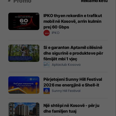
Promo
Reklamo këtu
IPKO thyen rekordin e trafikut
mobil në Kosovë, arrin kulmin
prej 60 Gbps
IPKO
Si e garanton Aptamil cilësinë
dhe sigurinë e produkteve për
fëmijët mbi 1 vjeç
Aptaclub Kosova
Përjetojeni Sunny Hill Festival
2026 me energjinë e Shell-it
Sunny Hill Festival
Një shtëpi në Kosovë - për ju
dhe familjen tuaj