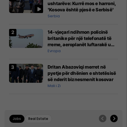
ushtarëve: Kurrë mos e harroni,
'Kosova është pjesë e Serbisë'
Serbia
14-vjeçari ndihmon policinë
britanike për një telefonatë të
rreme, aeroplanët luftarakë u
ngritën në ajër për të
Evropa
interceptuar fluturaken e Qatar
Airways që po shkonte drejt
Dritan Abazoviqi merret në
Mançesterit
pyetje për dhënien e shtetësisë
së nderit biznesmenit kosovar
Mali i Zi
Jobs
Real Estate