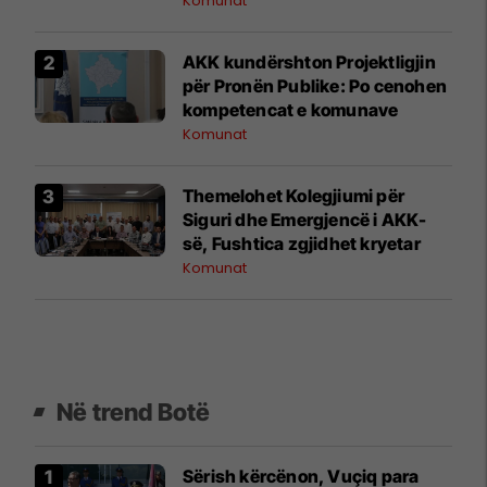
Komunat
privatësinë
AKK kundërshton Projektligjin
për Pronën Publike: Po cenohen
kompetencat e komunave
Komunat
Themelohet Kolegjiumi për
Siguri dhe Emergjencë i AKK-
së, Fushtica zgjidhet kryetar
Komunat
Në trend Botë
Sërish kërcënon, Vuçiq para