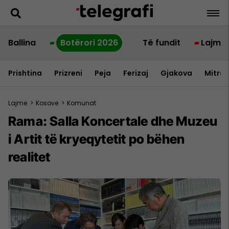
Ballina
Botërori 2026
Të fundit
Lajme
Prishtina
Prizreni
Peja
Ferizaj
Gjakova
Mitrov
Lajme
>
Kosove
>
Komunat
​Rama: Salla Koncertale dhe Muzeu
i Artit të kryeqytetit po bëhen
realitet