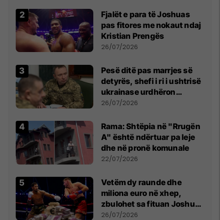
Fjalët e para të Joshuas
pas fitores me nokaut ndaj
Kristian Prengës
26/07/2026
Pesë ditë pas marrjes së
detyrës, shefi i ri i ushtrisë
ukrainase urdhëron
kontroll të madh
26/07/2026
Rama: Shtëpia në "Rrugën
A" është ndërtuar pa leje
dhe në pronë komunale
22/07/2026
Vetëm dy raunde dhe
miliona euro në xhep,
zbulohet sa fituan Joshua
e Prenga
26/07/2026