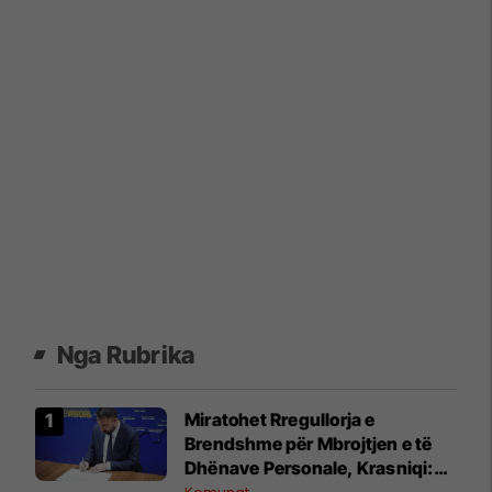
Nga Rubrika
Miratohet Rregullorja e
Brendshme për Mbrojtjen e të
Dhënave Personale, Krasniqi:
Forcojmë sigurinë dhe