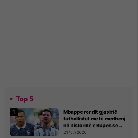
Top 5
Mbappe rendit gjashtë
futbollistët më të mëdhenj
në historinë e Kupës së
Botës, Messi mbetet i dyti
23/07/2026