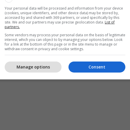
Your personal data will be processed and information from your device
(cookies, unique identifiers, and other device data) may be stored by,
accessed by and shared with 369 partners, or used specifically by this
site. We and our partners may use precise geolocation data.
List of
partners.
Some vendors may process your personal data on the basis of legitimate
interest, which you can object to by managing your options below. Look
for a link at the bottom of this page or in the site menu to manage or
withdraw consent in privacy and cookie settings.
Manage options
Consent