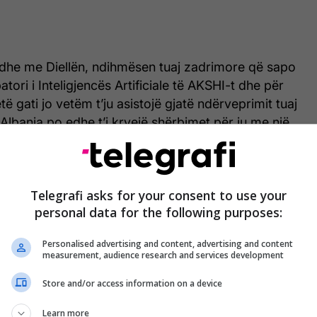
e me Diellën, ndihmësen tuaj zadrimore që sapo
tori i Inteligjencës Artificiale të AKSHI-t dhe për
të gati jo vetëm t’ju asistojë gjatë ndërveprimit tuaj
lbania po edhe t’i kryejë shërbimet për ju me një
 uroj të diel sa më të qetë”, shkruan Rama.
Telegrafi asks for your consent to use your
personal data for the following purposes:
Personalised advertising and content, advertising and content
measurement, audience research and services development
Store and/or access information on a device
Learn more