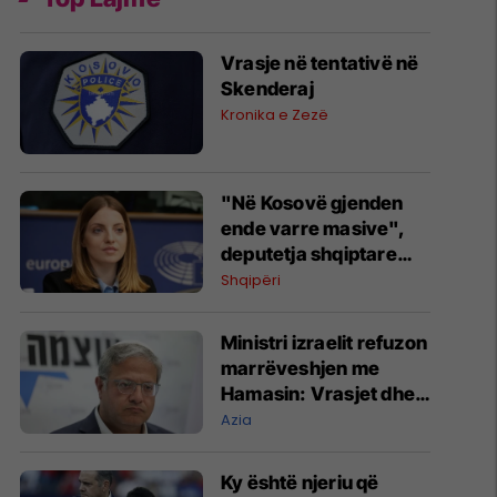
Vrasje në tentativë në
Skenderaj
Kronika e Zezë
"Në Kosovë gjenden
ende varre masive",
deputetja shqiptare
kundërshton
Shqipëri
konsullatën serbe në
Shkodër: Të dielën
Ministri izraelit refuzon
protestë
marrëveshjen me
Hamasin: Vrasjet dhe
shpërngulja e
Azia
palestinezëve duhet të
vazhdojnë
Ky është njeriu që