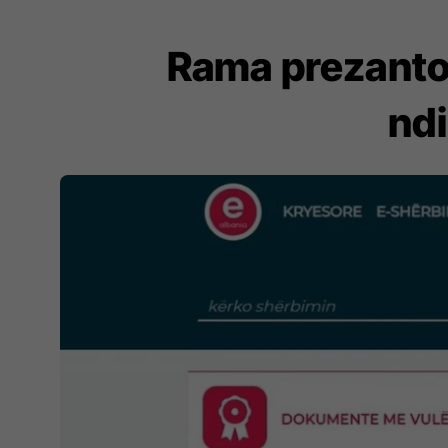
Rama prezanton 
nd