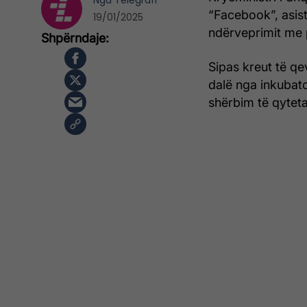
Nga
Telegrafi
“Facebook”, asist
19/01/2025
ndërveprimit me 
Sipas kreut të qev
dalë nga inkubator
shërbim të qytet