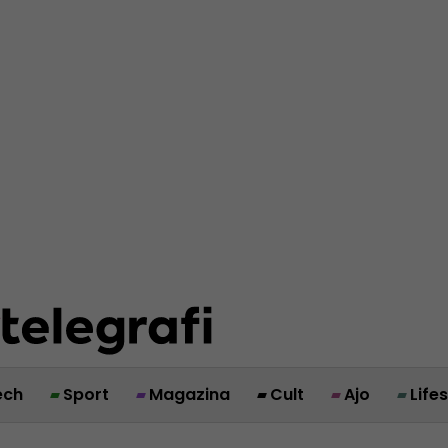
ech
Sport
Magazina
Cult
Ajo
Life