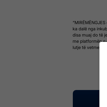
“MIRËMËNGJES dh
ka dalë nga inkuba
disa muaj do të je
me platformën e-A
lutje të vetme, ju