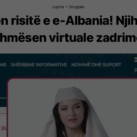
Lajme
>
Shqipëri
risitë e e-Albania! Nji
ihmësen virtuale zadrim