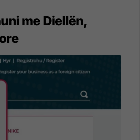
huni me Diellën,
ore