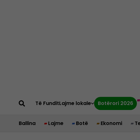
Të Fundit
Lajme lokale
Botërori 2026
Ballina
Lajme
Botë
Ekonomi
T