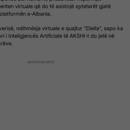
enten virtuale që do të asistojë qytetarët gjatë
platformën e-Albania.
erisë, ndihmësja virtuale e quajtur “Diella”, sapo ka
i i Inteligjencës Artificiale të AKSHI-t do jetë në
arëve.