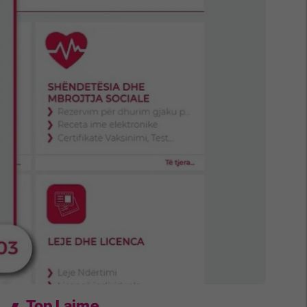
Top Lajme