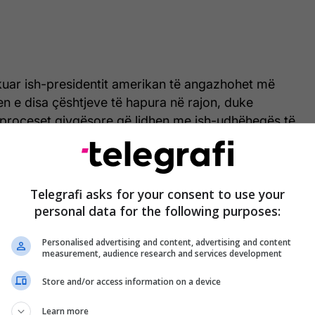
rkuar ish-presidentit amerikan të angazhohet më
n e disa çështjeve të hapura në rajon, duke
roceset gjyqësore që lidhen me ish-udhëheqës të
 Presidentin Trump për shqetësimet që kam lidhur
ërkombëtare dhe mënyrën se si është trajtuar
Telegrafi asks for your consent to use your
personal data for the following purposes:
dhe disa prej liderëve të saj në Hagë”, u shpreh
Personalised advertising and content, advertising and content
measurement, audience research and services development
 se këto çështje, sipas tij, burojnë nga një raport që
ontestuar dhe që ka ndikuar në ngritjen e aktakuzave.
Store and/or access information on a device
Learn more