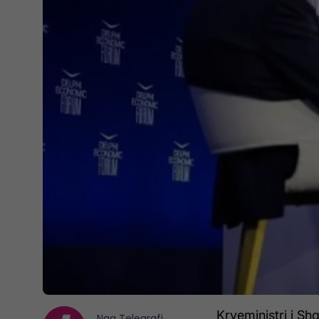
Kryeministri i Sh
Nga
Telegrafi