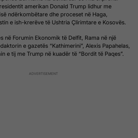
residentit amerikan Donald Trump lidhur me
ësisë ndërkombëtare dhe proceset në Haga,
stin e ish-krerëve të Ushtria Çlirimtare e Kosovës.
es në Forumin Ekonomik të Delfit, Rama në një
aktorin e gazetës “Kathimerini”, Alexis Papahelas,
min e tij me Trump në kuadër të “Bordit të Paqes”.