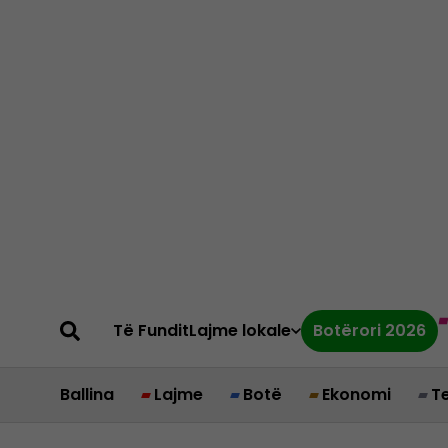
Të Fundit
Lajme lokale
Botërori 2026
Ballina
Lajme
Botë
Ekonomi
T