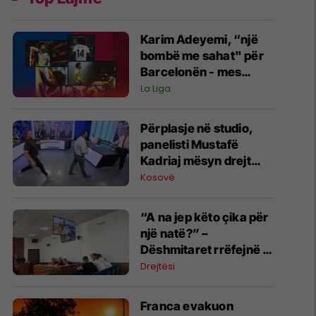
Karim Adeyemi, “një
bombë me sahat" për
Barcelonën - mes
talentit të madh dhe
La Liga
mos arritjes së
madhështisë
Përplasje në studio,
panelisti Mustafë
Kadriaj mësyn drejt
Nexhmedin Spahiut -
Kosovë
ndërpritet transmetimi
“A na jep këto çika për
një natë?” –
Dëshmitaret rrëfejnë si
nisi konflikti që
Drejtësi
përfundoi me
plagosjen e tre
Franca evakuon
personave