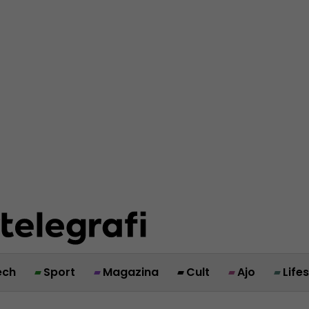
ech
Sport
Magazina
Cult
Ajo
Life