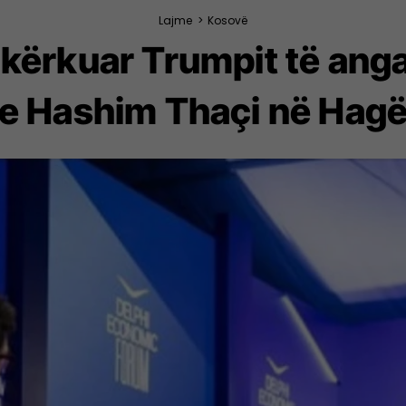
Lajme
>
Kosovë
m kërkuar Trumpit të ang
e Hashim Thaçi në Hag