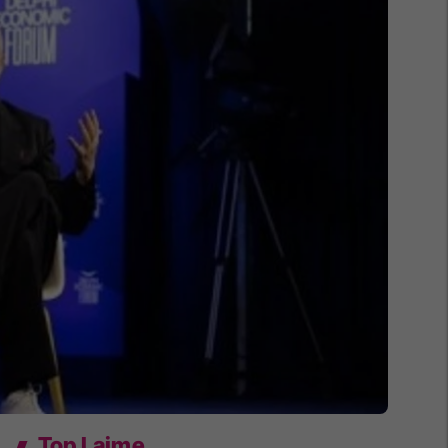
Top Lajme