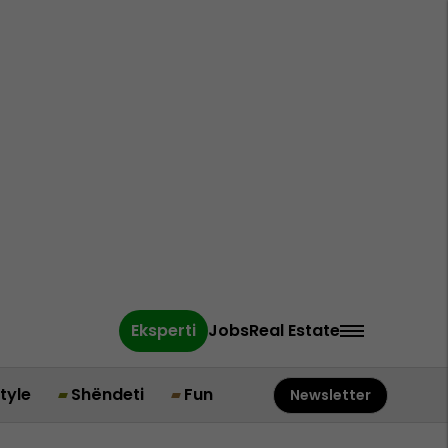
Eksperti
Jobs
Real Estate
style
Shëndeti
Fun
Newsletter