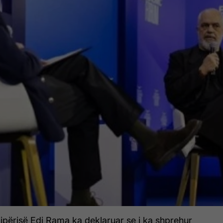
qipërisë Edi Rama ka deklaruar se i ka shprehur