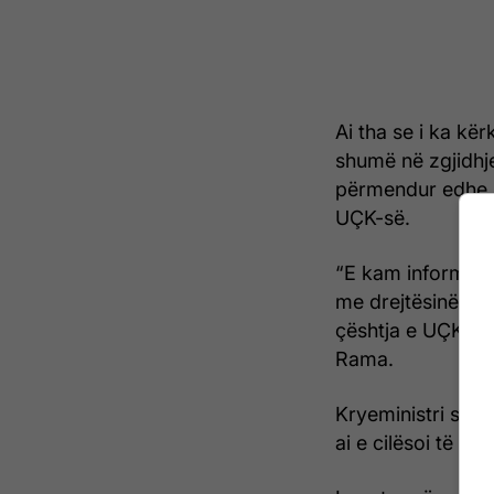
Ai tha se i ka kë
shumë në zgjidhje
përmendur edhe p
UÇK-së.
“E kam informuar
me drejtësinë nd
çështja e UÇK-së 
Rama.
Kryeministri shtoi
ai e cilësoi të k