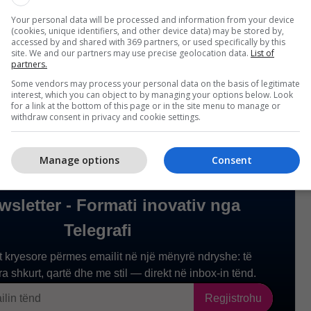
 marrë përgjigje nga Trump, Rama u përgjigj se ende
gim.
Your personal data will be processed and information from your device
(cookies, unique identifiers, and other device data) may be stored by,
accessed by and shared with 369 partners, or used specifically by this
site. We and our partners may use precise geolocation data.
List of
formuar ende, por mendoj se ka qenë shumë i
partners.
Some vendors may process your personal data on the basis of legitimate
interest, which you can object to by managing your options below. Look
for a link at the bottom of this page or in the site menu to manage or
withdraw consent in privacy and cookie settings.
Manage options
Consent