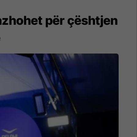
azhohet për çështjen
ë