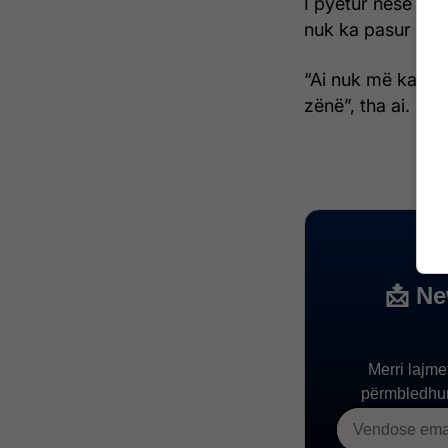
I pyetur nëse ka
nuk ka pasur rea
“Ai nuk më ka in
zënë”, tha ai.