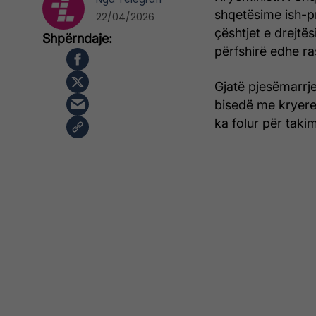
shqetësime ish-p
22/04/2026
çështjet e drejt
përfshirë edhe ra
Gjatë pjesëmarrj
bisedë me kryered
ka folur për taki