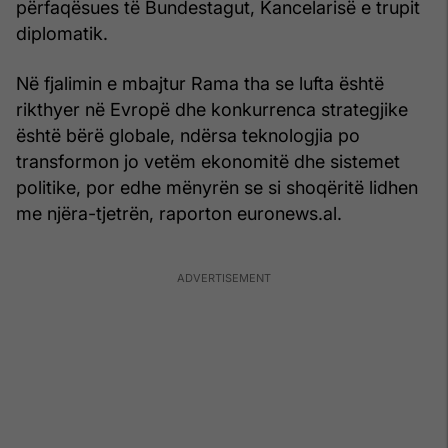
përfaqësues të Bundestagut, Kancelarisë e trupit
diplomatik.
Në fjalimin e mbajtur Rama tha se lufta është
rikthyer në Evropë dhe konkurrenca strategjike
është bërë globale, ndërsa teknologjia po
transformon jo vetëm ekonomitë dhe sistemet
politike, por edhe mënyrën se si shoqëritë lidhen
me njëra-tjetrën, raporton euronews.al.