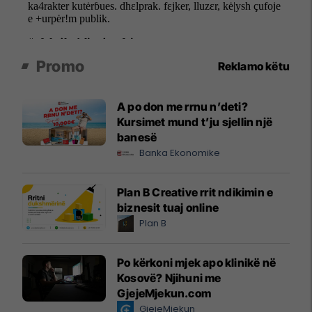
Promo
Reklamo këtu
A po don me rrnu n’deti?
Kursimet mund t’ju sjellin një
banesë
Banka Ekonomike
Plan B Creative rrit ndikimin e
biznesit tuaj online
Plan B
Po kërkoni mjek apo klinikë në
Kosovë? Njihuni me
GjejeMjekun.com
GjejeMjekun