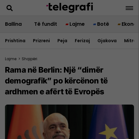
Ballina
Të fundit
Lajme
Botë
Ekono
Prishtina
Prizreni
Peja
Ferizaj
Gjakova
Mitrov
Lajme
>
Shqipëri
Rama në Berlin: Një “dimër
demografik” po kërcënon të
ardhmen e afërt të Evropës