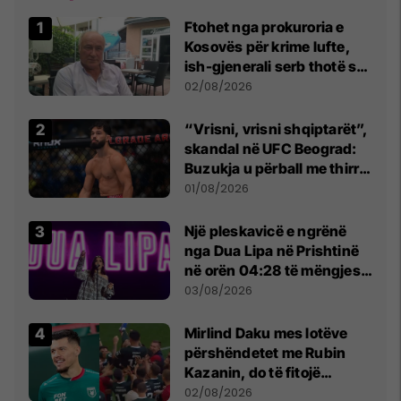
Ftohet nga prokuroria e
Kosovës për krime lufte,
ish-gjenerali serb thotë se
dikush e tradhtoi në
02/08/2026
Beograd
“Vrisni, vrisni shqiptarët”,
skandal në UFC Beograd:
Buzukja u përball me thirrje
anti-shqiptare nga
01/08/2026
tribunat
Një pleskavicë e ngrënë
nga Dua Lipa në Prishtinë
në orën 04:28 të mëngjesit
- dhe bota digjitale serbe
03/08/2026
shpall gjendjen e luftës
Mirlind Daku mes lotëve
përshëndetet me Rubin
Kazanin, do të fitojë
miliona te Spartak Moska
02/08/2026