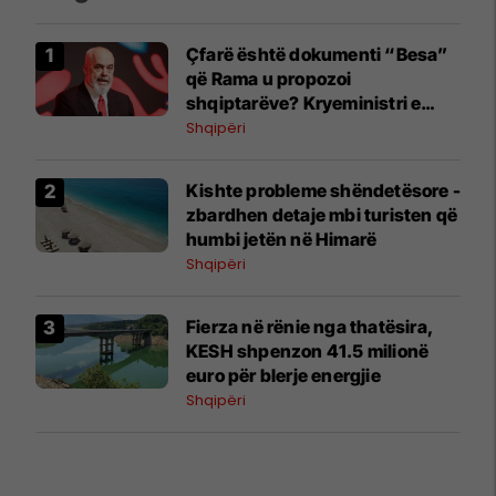
Çfarë është dokumenti “Besa”
që Rama u propozoi
shqiptarëve? Kryeministri e
shpjegon me katër fjalë
Shqipëri
Kishte probleme shëndetësore -
zbardhen detaje mbi turisten që
humbi jetën në Himarë
Shqipëri
Fierza në rënie nga thatësira,
KESH shpenzon 41.5 milionë
euro për blerje energjie
Shqipëri