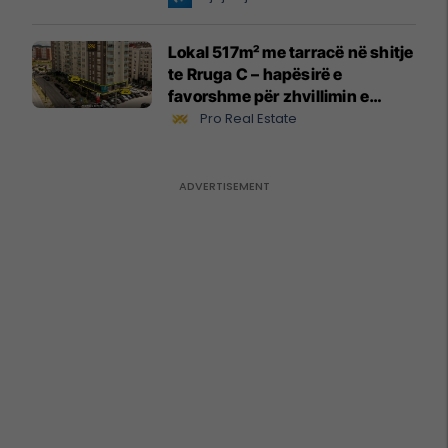
Lokal 517m² me tarracë në shitje
te Rruga C – hapësirë e
favorshme për zhvillimin e
biznesit #15796
Pro Real Estate