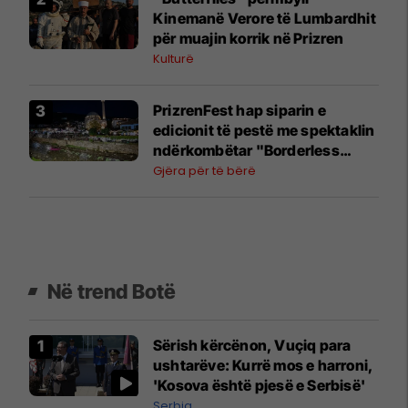
Kinemanë Verore të Lumbardhit
për muajin korrik në Prizren
Kulturë
PrizrenFest hap siparin e
edicionit të pestë me spektaklin
ndërkombëtar "Borderless
Body"
Gjëra për të bërë
Në trend Botë
Sërish kërcënon, Vuçiq para
ushtarëve: Kurrë mos e harroni,
'Kosova është pjesë e Serbisë'
Serbia