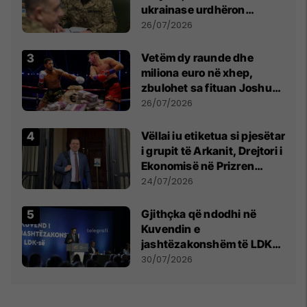
ukrainase urdhëron
kontroll të madh
26/07/2026
Vetëm dy raunde dhe
miliona euro në xhep,
zbulohet sa fituan Joshua
e Prenga
26/07/2026
Vëllai iu etiketua si pjesëtar
i grupit të Arkanit, Drejtori i
Ekonomisë në Prizren
mohon pretendimet
24/07/2026
Gjithçka që ndodhi në
Kuvendin e
jashtëzakonshëm të LDK-
së
30/07/2026