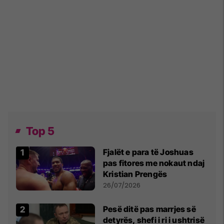
Top 5
Fjalët e para të Joshuas
pas fitores me nokaut ndaj
Kristian Prengës
26/07/2026
Pesë ditë pas marrjes së
detyrës, shefi i ri i ushtrisë