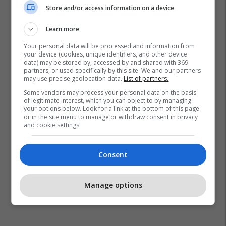
Store and/or access information on a device
Learn more
Your personal data will be processed and information from
your device (cookies, unique identifiers, and other device
data) may be stored by, accessed by and shared with 369
partners, or used specifically by this site. We and our partners
Fshati Zym
Qrtk Prizren
Lajde Kolgjeraj
may use precise geolocation data.
List of partners.
Some vendors may process your personal data on the basis
Samir Hoxha
of legitimate interest, which you can object to by managing
your options below. Look for a link at the bottom of this page
or in the site menu to manage or withdraw consent in privacy
and cookie settings.
Consent
Manage options