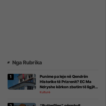
Nga Rubrika
Punime pa leje në Qendrën
Historike të Prizrenit? EC Ma
Ndryshe kërkon zbatim të ligjit
dhe përgjegjësi institucionale
Kulturë
“Butterflies” përmbyll