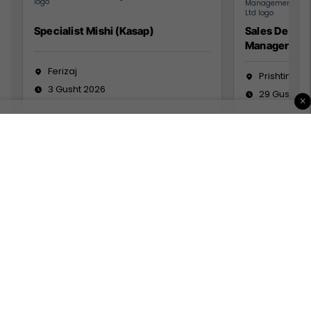
Specialist Mishi (Kasap)
Sales Devel
Manager
Ferizaj
Prishtinë
3 Gusht 2026
29 Gusht 2
×