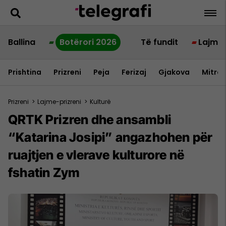
Ballina
Botërori 2026
Të fundit
Lajme
Prishtina
Prizreni
Peja
Ferizaj
Gjakova
Mitrov
Prizreni
>
Lajme-prizreni
>
Kulturë
QRTK Prizren dhe ansambli
“Katarina Josipi” angazhohen për
ruajtjen e vlerave kulturore në
fshatin Zym