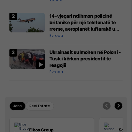
14-vjeçari ndihmon policinë
britanike për një telefonatë të
rreme, aeroplanët luftarakë u
ngritën në ajër për të
Evropa
interceptuar fluturaken e Qatar
Airways që po shkonte drejt
Ukrainasit sulmohen në Poloni -
Mançesterit
Tusk i kërkon presidentit të
reagojë
Evropa
Jobs
Real Estate
Elkos Group
Solac