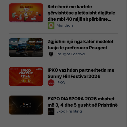
Këtë herë me kartelë
gërvishtëse plotësisht digjitale
dhe mbi 40 mijë shpërblime
instant!
Meridian
Zgjidhni një nga katër modelet
tuaja të preferuara Peugeot
Peugot Kosova
IPKO vazhdon partneritetin me
Sunny Hill Festival 2026
IPKO
EXPO DIASPORA 2026 mbahet
më 3, 4 dhe 5 gusht në Prishtinë
Expo Prishtina