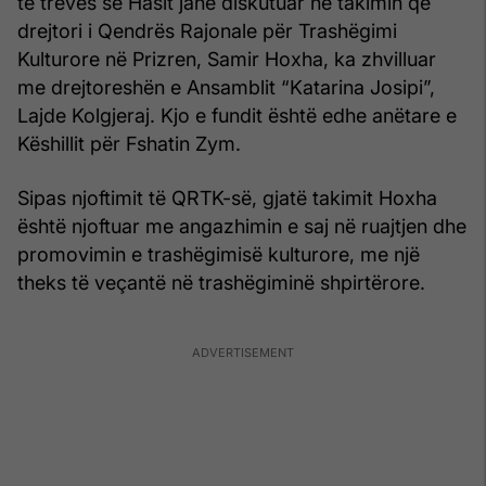
të trevës së Hasit janë diskutuar në takimin që
drejtori i Qendrës Rajonale për Trashëgimi
Kulturore në Prizren, Samir Hoxha, ka zhvilluar
me drejtoreshën e Ansamblit “Katarina Josipi”,
Lajde Kolgjeraj. Kjo e fundit është edhe anëtare e
Këshillit për Fshatin Zym.
Sipas njoftimit të QRTK-së, gjatë takimit Hoxha
është njoftuar me angazhimin e saj në ruajtjen dhe
promovimin e trashëgimisë kulturore, me një
theks të veçantë në trashëgiminë shpirtërore.