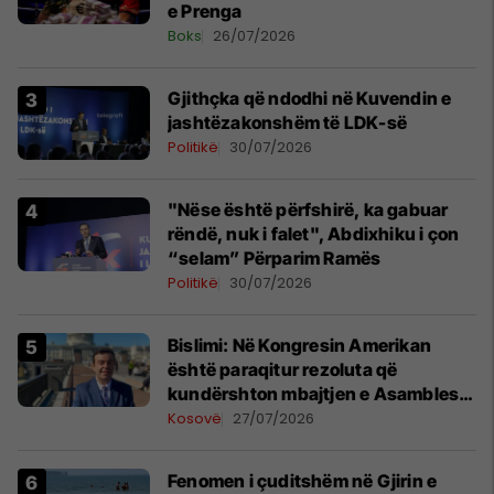
e Prenga
Boks
26/07/2026
Gjithçka që ndodhi në Kuvendin e
jashtëzakonshëm të LDK-së
Politikë
30/07/2026
"Nëse është përfshirë, ka gabuar
rëndë, nuk i falet", Abdixhiku i çon
“selam” Përparim Ramës
Politikë
30/07/2026
Bislimi: Në Kongresin Amerikan
është paraqitur rezoluta që
kundërshton mbajtjen e Asamblesë
Parlamentare të OSBE-së në
Kosovë
27/07/2026
Beograd
Fenomen i çuditshëm në Gjirin e