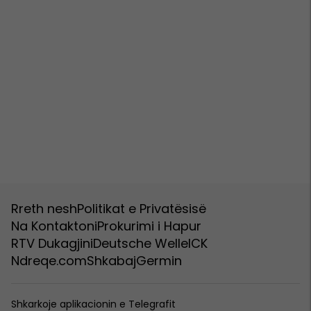
Rreth nesh
Politikat e Privatësisë
Na Kontaktoni
Prokurimi i Hapur
RTV Dukagjini
Deutsche Welle
ICK
Ndreqe.com
Shkabaj
Germin
Shkarkoje aplikacionin e Telegrafit