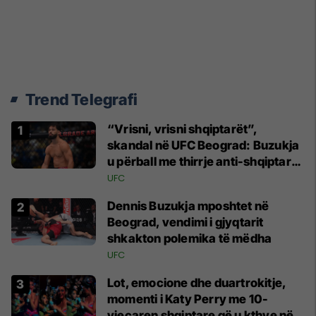
Trend Telegrafi
“Vrisni, vrisni shqiptarët”,
skandal në UFC Beograd: Buzukja
u përball me thirrje anti-shqiptare
nga tribunat
UFC
Dennis Buzukja mposhtet në
Beograd, vendimi i gjyqtarit
shkakton polemika të mëdha
UFC
Lot, emocione dhe duartrokitje,
momenti i Katy Perry me 10-
vjeçaren shqiptare që u kthye në