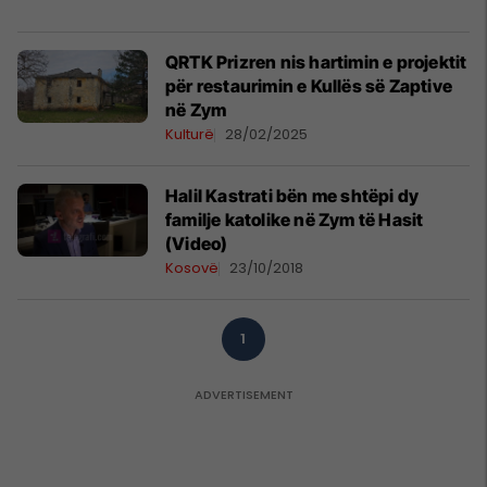
QRTK Prizren nis hartimin e projektit
për restaurimin e Kullës së Zaptive
në Zym
Kulturë
28/02/2025
Halil Kastrati bën me shtëpi dy
familje katolike në Zym të Hasit
(Video)
Kosovë
23/10/2018
1