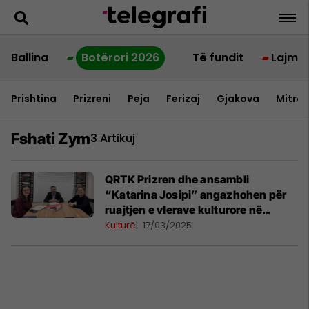
Ballina
Botërori 2026
Të fundit
Lajme
Prishtina
Prizreni
Peja
Ferizaj
Gjakova
Mitrov
Fshati Zym
3 Artikuj
QRTK Prizren dhe ansambli
“Katarina Josipi” angazhohen për
ruajtjen e vlerave kulturore në
fshatin Zym
Kulturë
17/03/2025