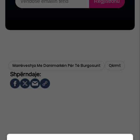
Marrëveshja Me Danimarkën Për Të Burgosurit
Qkrmt