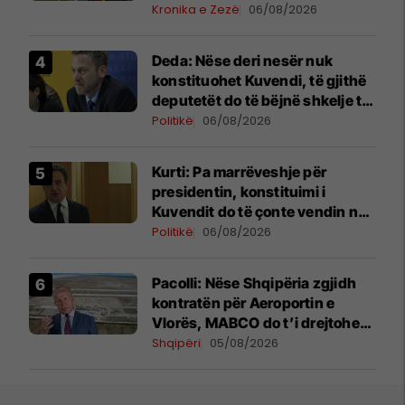
nga Komogllava e Ferizajt
Kronika e Zezë
06/08/2026
Deda: Nëse deri nesër nuk
konstituohet Kuvendi, të gjithë
deputetët do të bëjnë shkelje të
rëndë kushtetuese
Politikë
06/08/2026
Kurti: Pa marrëveshje për
presidentin, konstituimi i
Kuvendit do të çonte vendin në
zgjedhje të reja
Politikë
06/08/2026
Pacolli: Nëse Shqipëria zgjidh
kontratën për Aeroportin e
Vlorës, MABCO do t’i drejtohet
arbitrazhit ndërkombëtar
Shqipëri
05/08/2026