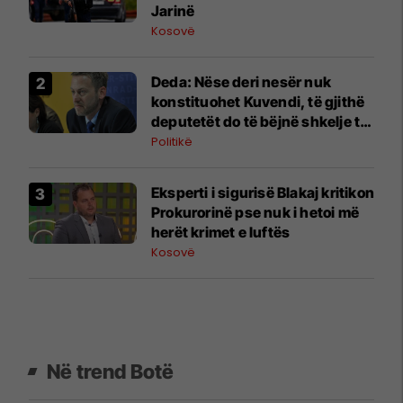
Jarinë
Kosovë
Deda: Nëse deri nesër nuk
konstituohet Kuvendi, të gjithë
deputetët do të bëjnë shkelje të
rëndë kushtetuese
Politikë
Eksperti i sigurisë Blakaj kritikon
Prokurorinë pse nuk i hetoi më
herët krimet e luftës
Kosovë
Në trend Botë