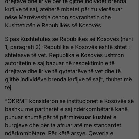
drejtave dhe lirive për të gjithë individët brenda
kufijve të saj, atëherë mbetet për t’u vlerësuar
nëse Marrëveshja cenon sovranitetin dhe
Kushtetutën e Republikës së Kosovës.
Sipas Kushtetutës së Republikës së Kosovës (neni
1, paragrafi 2) ‘Republika e Kosovës është shtet i
shtetasve të vet. Republika e Kosovës ushtron
autoritetin e saj bazuar në respektimin e të
drejtave dhe lirive të qytetarëve të vet dhe të
gjithë individëve brenda kufijve të saj’”, thuhet më
tej.
“QKRMT konsideron se institucionet e Kosovës së
bashku me partnerët e saj ndërkombëtarë kanë
punuar shumë për të përmirësuar kushtet e
burgjeve dhe për ta afruar atë me standardet
ndërkombëtare. Për këtë arsye, Qeveria e