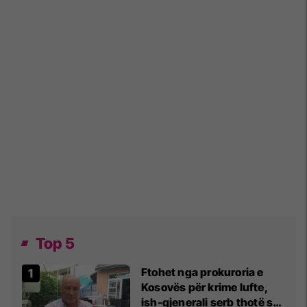
Top 5
Ftohet nga prokuroria e
Kosovës për krime lufte,
ish-gjenerali serb thotë se