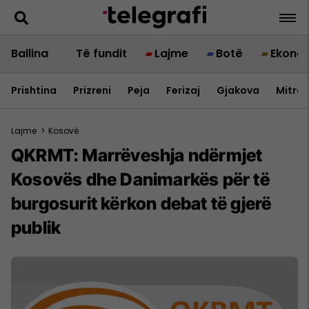
Ballina
Të fundit
Lajme
Botë
Ekono
Prishtina
Prizreni
Peja
Ferizaj
Gjakova
Mitrov
Lajme
>
Kosovë
QKRMT: Marrëveshja ndërmjet
Kosovës dhe Danimarkës për të
burgosurit kërkon debat të gjerë
publik