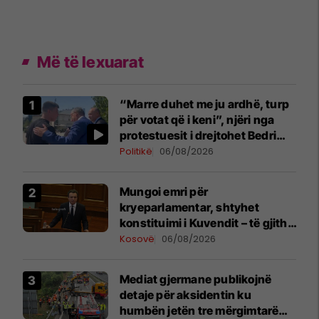
Më të lexuarat
“Marre duhet me ju ardhë, turp
për votat që i keni”, njëri nga
protestuesit i drejtohet Bedri
Hamzës
Politikë
06/08/2026
Mungoi emri për
kryeparlamentar, shtyhet
konstituimi i Kuvendit – të gjitha
detajet
Kosovë
06/08/2026
Mediat gjermane publikojnë
detaje për aksidentin ku
humbën jetën tre mërgimtarë