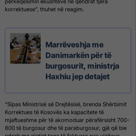
përkeqësimin ekushteve në qendrat tjera
korrektuese”, thuhet në reagim.
Marrëveshja me
Danimarkën për të
burgosurit, ministrja
Haxhiu jep detajet
“Sipas Ministrisë së Drejtësisë, brenda Shërbimit
Korrektues të Kosovës ka kapacitete të
mjaftueshme për të akomoduar përafërsisht 700-
800 të burgosur dhe të paraburgosur, gjë që bie
ndesh me gjetjet tona të faktuara pas vizitave