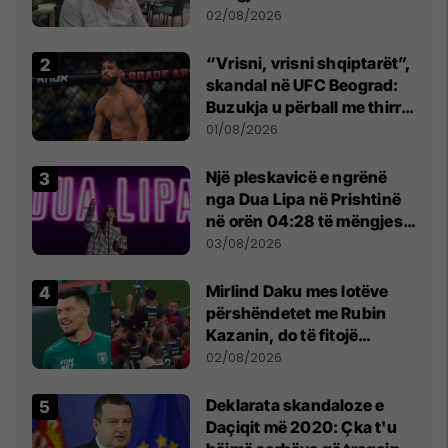
dikush e tradhtoi në
02/08/2026
Beograd
“Vrisni, vrisni shqiptarët”,
skandal në UFC Beograd:
Buzukja u përball me thirrje
anti-shqiptare nga
01/08/2026
tribunat
Një pleskavicë e ngrënë
nga Dua Lipa në Prishtinë
në orën 04:28 të mëngjesit
- dhe bota digjitale serbe
03/08/2026
shpall gjendjen e luftës
Mirlind Daku mes lotëve
përshëndetet me Rubin
Kazanin, do të fitojë
miliona te Spartak Moska
02/08/2026
​Deklarata skandaloze e
Daçiqit më 2020: Çka t'u