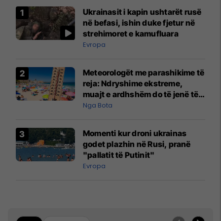
Ukrainasit i kapin ushtarët rusë
në befasi, ishin duke fjetur në
strehimoret e kamufluara
Evropa
Meteorologët me parashikime të
reja: Ndryshime ekstreme,
muajt e ardhshëm do të jenë të
pazakontë
Nga Bota
Momenti kur droni ukrainas
godet plazhin në Rusi, pranë
"pallatit të Putinit"
Evropa