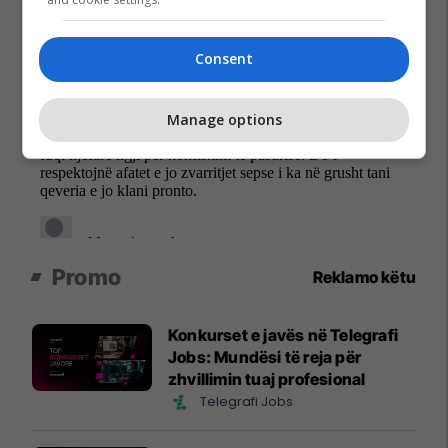
Consent
Manage options
Promo
Reklamo këtu
Konkurset e javës në Telegrafi
Jobs: Mundësi të reja për
zhvillimin tuaj profesional
Telegrafi Jobs