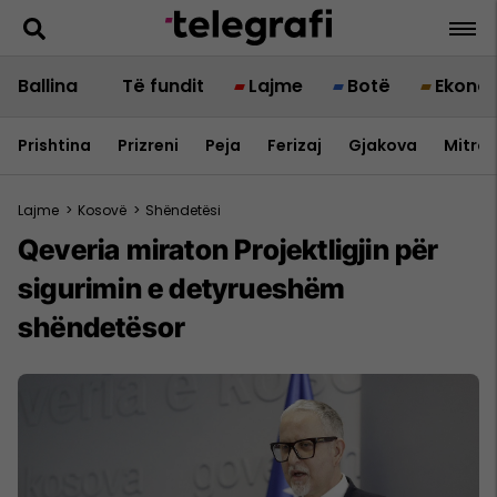
Ballina
Të fundit
Lajme
Botë
Ekono
Prishtina
Prizreni
Peja
Ferizaj
Gjakova
Mitrov
Lajme
>
Kosovë
>
Shëndetësi
Qeveria miraton Projektligjin për
sigurimin e detyrueshëm
shëndetësor