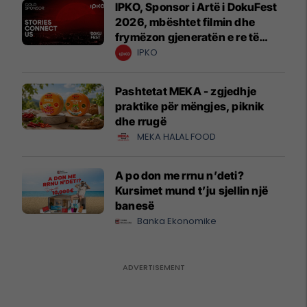
IPKO, Sponsor i Artë i DokuFest
2026, mbështet filmin dhe
frymëzon gjeneratën e re të
krijuesve
IPKO
Pashtetat MEKA - zgjedhje
praktike për mëngjes, piknik
dhe rrugë
MEKA HALAL FOOD
A po don me rrnu n’deti?
Kursimet mund t’ju sjellin një
banesë
Banka Ekonomike