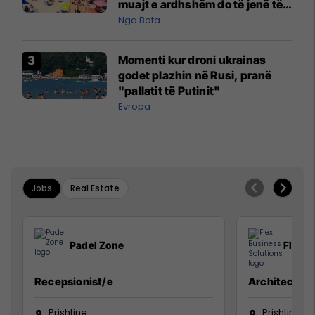
muajt e ardhshëm do të jenë të
pazakontë
Nga Bota
Momenti kur droni ukrainas
godet plazhin në Rusi, pranë
"pallatit të Putinit"
Evropa
Jobs
Real Estate
Padel Zone
Flex B
Recepsionist/e
Architect
Prishtine
Prishtinë