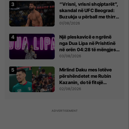
“Vrisni, vrisni shqiptarët”,
skandal në UFC Beograd:
Buzukja u përball me thirrje
anti-shqiptare nga
01/08/2026
tribunat
Një pleskavicë e ngrënë
nga Dua Lipa në Prishtinë
në orën 04:28 të mëngjesit
- dhe bota digjitale serbe
03/08/2026
shpall gjendjen e luftës
Mirlind Daku mes lotëve
përshëndetet me Rubin
Kazanin, do të fitojë
miliona te Spartak Moska
02/08/2026