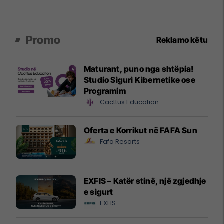
Promo
Reklamo këtu
Maturant, puno nga shtëpia!
Studio Siguri Kibernetike ose
Programim
Cacttus Education
Oferta e Korrikut në FAFA Sun
Fafa Resorts
EXFIS – Katër stinë, një zgjedhje
e sigurt
EXFIS