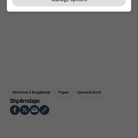
Ministria E Bujqësisë
Pyper
Qeveria Kurti