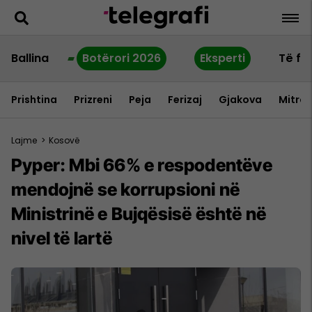
Ballina
Botërori 2026
Eksperti
Të fu
Prishtina
Prizreni
Peja
Ferizaj
Gjakova
Mitrov
Lajme
>
Kosovë
Pyper: Mbi 66% e respodentëve
mendojnë se korrupsioni në
Ministrinë e Bujqësisë është në
nivel të lartë