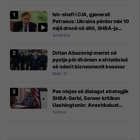
Ish-shefi i CIA, gjenerali
Petraeus: Ukraina përdor mbi 10
mijë dronë në ditë, SHBA-ja
mbetet shumë prapa në
Amerika
prodhim
Dritan Abazoviqi merret në
pyetje për dhënien e shtetësisë
së nderit biznesmenit kosovar
Mali i Zi
Pas nisjes së dialogut strategjik
SHBA-Serbi, Serwer kritikon
Uashingtonin: Anashkaluat
Banjskën, sulmin ndaj KFOR-it
Serbia
dhe rrëmbimin e Policëve të
Kosovës