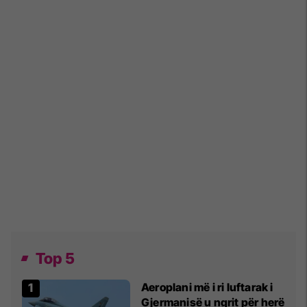
Top 5
Aeroplani më i ri luftarak i
Gjermanisë u ngrit për herë