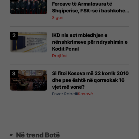
Forcave të Armatosura të
Shqipërisë, FSK-së i bashkohen
edhe 10 oficerë të rinj - foto nga
Siguri
ceremonia
IKD nis sot mbledhjen e
nënshkrimeve për ndryshimin e
Kodit Penal
Drejtësi
Si fitoi Kosova më 22 korrik 2010
dhe pse është në qorrsokak 16
vjet më vonë?
Enver Robelli
Kosovë
Në trend Botë