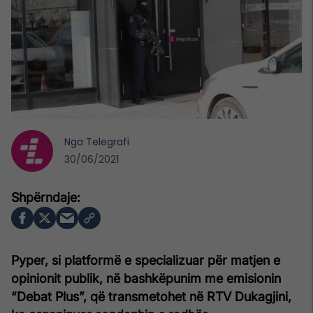
Nga
Telegrafi
30/06/2021
Pyper, si platformë e specializuar për matjen e
opinionit publik, në bashkëpunim me emisionin
“Debat Plus”, që transmetohet në RTV Dukagjini,