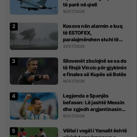
të parë në qiell
16/07/2026
Kosova nën alarmin e kuq
të ESTOFEX,
paralajmërohen stuhi të
fuqishme me breshër dhe
21/07/2026
erëra të forta
Sllovenët zbulojnë se sa do
të fitojë Vincic për gjykimin
e finales së Kupës së Botës
18/07/2026
Legjenda e Spanjës
befason: Lë jashtë Messin
dhe zgjedh argjentinasin
më të mirë në botë
15/07/2026
Vëllai i vogël i Yamalit është