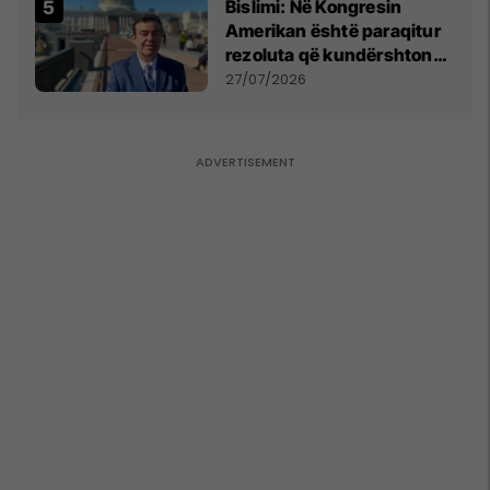
Bislimi: Në Kongresin
Amerikan është paraqitur
rezoluta që kundërshton
mbajtjen e Asamblesë
27/07/2026
Parlamentare të OSBE-së
në Beograd