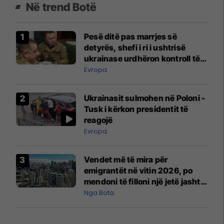
Në trend Botë
Pesë ditë pas marrjes së
detyrës, shefi i ri i ushtrisë
ukrainase urdhëron kontroll të
madh
Evropa
Ukrainasit sulmohen në Poloni -
Tusk i kërkon presidentit të
reagojë
Evropa
Vendet më të mira për
emigrantët në vitin 2026, po
mendoni të filloni një jetë jashtë
vendit?
Nga Bota