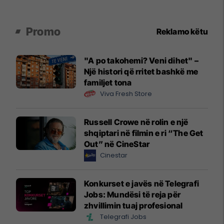
Promo
Reklamo këtu
"A po takohemi? Veni dihet" –
Një histori që rritet bashkë me
familjet tona
Viva Fresh Store
Russell Crowe në rolin e një
shqiptari në filmin e ri “The Get
Out” në CineStar
Cinestar
Konkurset e javës në Telegrafi
Jobs: Mundësi të reja për
zhvillimin tuaj profesional
Telegrafi Jobs