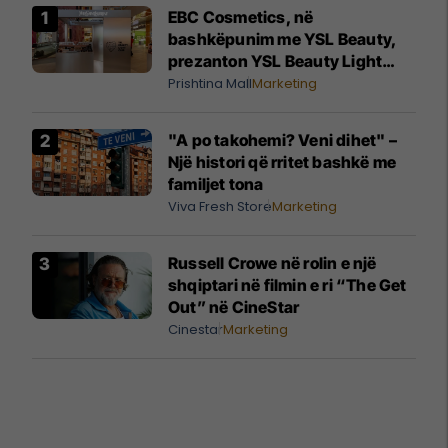
EBC Cosmetics, në
bashkëpunim me YSL Beauty,
prezanton YSL Beauty Light
Club, nga 29 korriku deri më 16
Prishtina Mall
Marketing
gusht në Prishtina Mall
"A po takohemi? Veni dihet" –
Një histori që rritet bashkë me
familjet tona
Viva Fresh Store
Marketing
Russell Crowe në rolin e një
shqiptari në filmin e ri “The Get
Out” në CineStar
Cinestar
Marketing