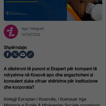
Nga
Telegrafi
14/03/2022
A dëshironi të punoni si Ekspert për kompani të
ndryshme në Kosovë apo dhe angazhoheni si
konsulent duke ofruar shërbime për institucione
dhe korporata?
Kolegji Europian i Kosovës, i licensuar nga
Ministria e Punës & Mirëqenies Sociale organizon