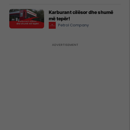
Karburant cilësor dhe shumë
më tepër!
Petrol Company