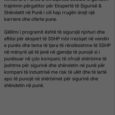
trajnimin përgatitor për Ekspertë të Sigurisë &
Shëndetit në Punë i cili hap rrugën drejt një
karriere dhe oferte pune.
Qëllimi i programit është të sigurojë njohuri dhe
aftësi për ekspert të SSHP mbi rreziqet në vendin
e punës dhe tema të tjera të rëndësishme të SSHP
në mënyrë që të jenë në gjendje të punojë si i
punësuar në çdo kompani; të ofrojë shërbime të
jashtme për sigurinë dhe shëndetin në punë për
kompani të industrisë me risk të ulët dhe të lartë
apo të punojë në shërbimet për sigurinë dhe
shëndetin në punë.