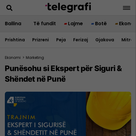
Ballina
Të fundit
Lajme
Botë
Ekono
Prishtina
Prizreni
Peja
Ferizaj
Gjakova
Mitrov
Ekonomi
>
Marketing
Punësohu si Ekspert për Siguri &
Shëndet në Punë