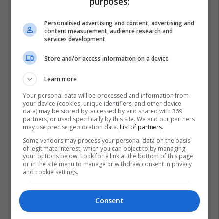
purposes:
Personalised advertising and content, advertising and
content measurement, audience research and
services development
Store and/or access information on a device
Learn more
Your personal data will be processed and information from
your device (cookies, unique identifiers, and other device
data) may be stored by, accessed by and shared with 369
partners, or used specifically by this site. We and our partners
Siguria Në Punë
Shëndeti
Shëndeti Në Punë
may use precise geolocation data.
List of partners.
Vlerësimi I Riskut
Kolegji Europian I Kosovës
Some vendors may process your personal data on the basis
of legitimate interest, which you can object to by managing
your options below. Look for a link at the bottom of this page
or in the site menu to manage or withdraw consent in privacy
and cookie settings.
Consent