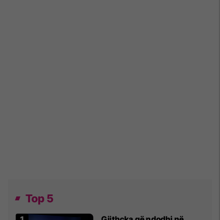
Top 5
Gjithçka që ndodhi në