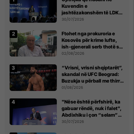
Kuvendin e
jashtëzakonshëm të LDK-
së
30/07/2026
Ftohet nga prokuroria e
Kosovës për krime lufte,
ish-gjenerali serb thotë se
dikush e tradhtoi në
02/08/2026
Beograd
“Vrisni, vrisni shqiptarët”,
skandal në UFC Beograd:
Buzukja u përball me thirrje
anti-shqiptare nga
01/08/2026
tribunat
"Nëse është përfshirë, ka
gabuar rëndë, nuk i falet",
Abdixhiku i çon “selam”
Përparim Ramës
30/07/2026