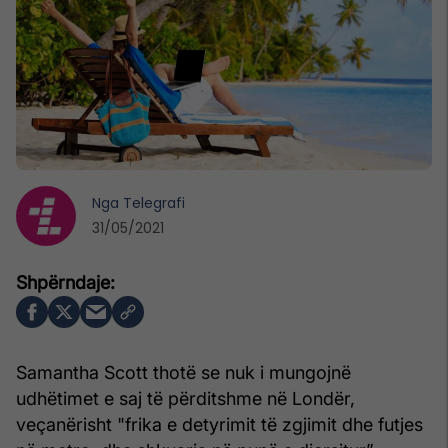
Nga
Telegrafi
31/05/2021
Samantha Scott thotë se nuk i mungojnë
udhëtimet e saj të përditshme në Londër,
veçanërisht "frika e detyrimit të zgjimit dhe futjes