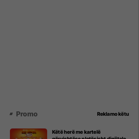
Promo
Reklamo këtu
Këtë herë me kartelë
gërvishtëse plotësisht digjitale