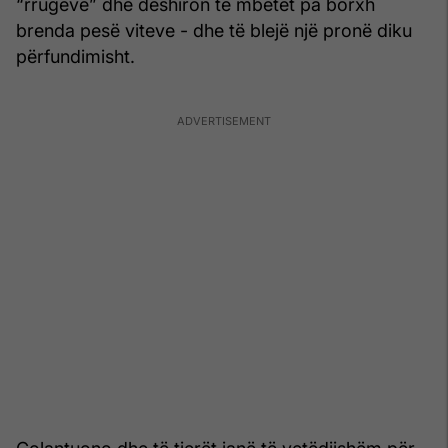
“rrugëve” dhe dëshiron të mbetet pa borxh
brenda pesë viteve - dhe të blejë një pronë diku
përfundimisht.