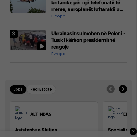
britanike për një telefonatë të
rreme, aeroplanët luftarakë u
ngritën në ajër për të
Evropa
interceptuar fluturaken e Qatar
Airways që po shkonte drejt
Ukrainasit sulmohen në Poloni -
Mançesterit
Tusk i kërkon presidentit të
reagojë
Evropa
Jobs
Real Estate
ALTINBAS
Elkos
Asistente e Shitjes
Specialist Mi
×