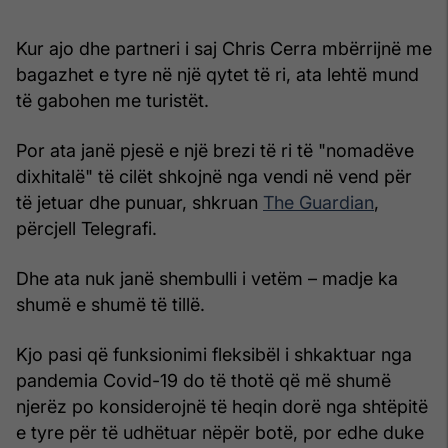
Kur ajo dhe partneri i saj Chris Cerra mbërrijnë me
bagazhet e tyre në një qytet të ri, ata lehtë mund
të gabohen me turistët.
Por ata janë pjesë e një brezi të ri të "nomadëve
dixhitalë" të cilët shkojnë nga vendi në vend për
të jetuar dhe punuar, shkruan
The Guardian
,
përcjell Telegrafi.
Dhe ata nuk janë shembulli i vetëm – madje ka
shumë e shumë të tillë.
Kjo pasi që funksionimi fleksibël i shkaktuar nga
pandemia Covid-19 do të thotë që më shumë
njerëz po konsiderojnë të heqin dorë nga shtëpitë
e tyre për të udhëtuar nëpër botë, por edhe duke