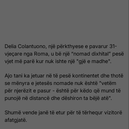
Delia Colantuono, një përkthyese e pavarur 31-
vjeçare nga Roma, u bë një “nomad dixhital” pesë
vjet më parë kur nuk ishte një "gjë e madhe".
Ajo tani ka jetuar në të pesë kontinentet dhe thotë
se mënyra e jetesës nomade nuk është "vetëm
për njerëzit e pasur - është për këdo që mund të
punojë në distancë dhe dëshiron ta bëjë atë".
Shumë vende janë të etur për të tërhequr vizitorë
afatgjatë.