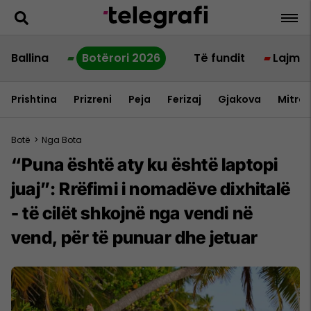
Ballina
Botërori 2026
Të fundit
Lajme
Prishtina
Prizreni
Peja
Ferizaj
Gjakova
Mitrov
Botë
>
Nga Bota
“Puna është aty ku është laptopi
juaj”: Rrëfimi i nomadëve dixhitalë
- të cilët shkojnë nga vendi në
vend, për të punuar dhe jetuar