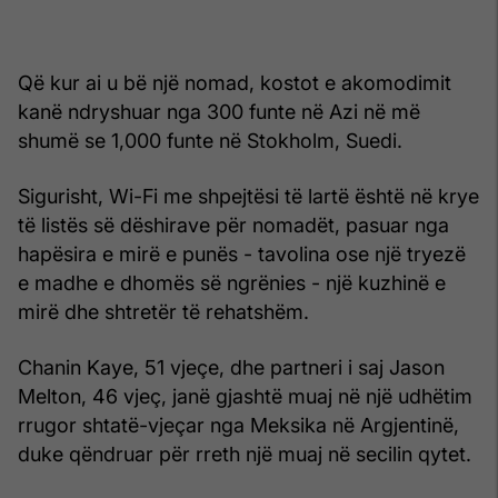
Që kur ai u bë një nomad, kostot e akomodimit
kanë ndryshuar nga 300 funte në Azi në më
shumë se 1,000 funte në Stokholm, Suedi.
Sigurisht, Wi-Fi me shpejtësi të lartë është në krye
të listës së dëshirave për nomadët, pasuar nga
hapësira e mirë e punës - tavolina ose një tryezë
e madhe e dhomës së ngrënies - një kuzhinë e
mirë dhe shtretër të rehatshëm.
Chanin Kaye, 51 vjeçe, dhe partneri i saj Jason
Melton, 46 vjeç, janë gjashtë muaj në një udhëtim
rrugor shtatë-vjeçar nga Meksika në Argjentinë,
duke qëndruar për rreth një muaj në secilin qytet.