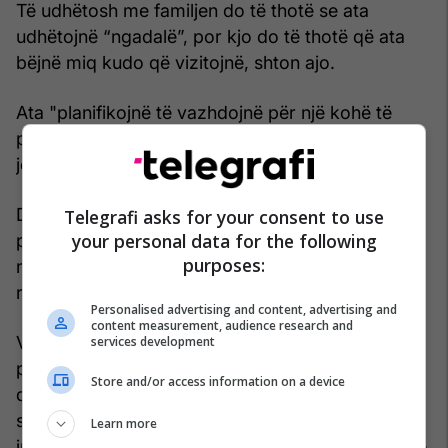
Të udhëtosh me familjen do të thotë se ata
udhëtojnë “ngadalë”, por kjo do të thotë që ata
bëjnë miq kudo që vizitojnë, shton ajo.
Ata "planifikojnë të vazhdojnë për një kohë të
pacaktuar derisa të ketë ndonjë arsye që familja
jonë ka nevojë për diçka tjetër".
Dhe ndërsa pjesë të botës po hapen gradualisht
Telegrafi asks for your consent to use
your personal data for the following
pas kufizimeve të shkaktuara nga Covid-19, një
purposes:
numër në rritje njerëzish po shijojnë fleksibilitet të
ri për të punuar nga kudo, përcjell Telegrafi.
Personalised advertising and content, advertising and
content measurement, audience research and
Vitin e kaluar, gati një në pesë mysafirë të Airbnb
services development
përdorën faqen për të udhëtuar dhe punuar në
Store and/or access information on a device
distancë; dhe këtë vit 74% e njerëzve në të gjithë
sondazhin e saj me pesë vende kanë shprehur
Learn more
interes për të jetuar diku tjetër nga vendi ku është