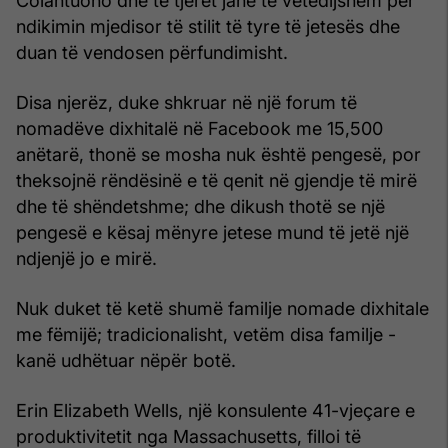
Colantuono dhe të tjerët janë të vetëdijshëm për
ndikimin mjedisor të stilit të tyre të jetesës dhe
duan të vendosen përfundimisht.
Disa njerëz, duke shkruar në një forum të
nomadëve dixhitalë në Facebook me 15,500
anëtarë, thonë se mosha nuk është pengesë, por
theksojnë rëndësinë e të qenit në gjendje të mirë
dhe të shëndetshme; dhe dikush thotë se një
pengesë e kësaj mënyre jetese mund të jetë një
ndjenjë jo e mirë.
Nuk duket të ketë shumë familje nomade dixhitale
me fëmijë; tradicionalisht, vetëm disa familje -
kanë udhëtuar nëpër botë.
Erin Elizabeth Wells, një konsulente 41-vjeçare e
produktivitetit nga Massachusetts, filloi të