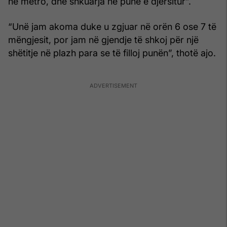
në metro, dhe shkuarja në punë e djersitur”.
“Unë jam akoma duke u zgjuar në orën 6 ose 7 të
mëngjesit, por jam në gjendje të shkoj për një
shëtitje në plazh para se të filloj punën”, thotë ajo.