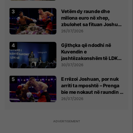
Vetëm dy raunde dhe
miliona euro në xhep,
zbulohet sa fituan Joshua
e Prenga
26/07/2026
Gjithçka që ndodhi në
Kuvendin e
jashtëzakonshëm të LDK-
së
30/07/2026
E rrëzoi Joshuan, por nuk
arriti ta mposhtë – Prenga
bie me nokaut në raundin e
dytë
26/07/2026