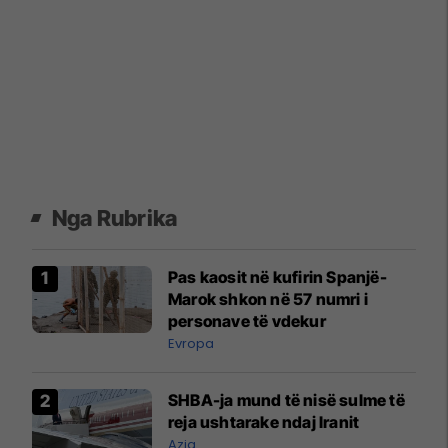
Nga Rubrika
Pas kaosit në kufirin Spanjë-
Marok shkon në 57 numri i
personave të vdekur
Evropa
SHBA-ja mund të nisë sulme të
reja ushtarake ndaj Iranit
Azia