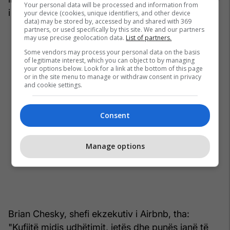
Your personal data will be processed and information from
i vendosur punëdhënësi i tyre.
your device (cookies, unique identifiers, and other device
data) may be stored by, accessed by and shared with 369
partners, or used specifically by this site. We and our partners
may use precise geolocation data.
List of partners.
Some vendors may process your personal data on the basis
of legitimate interest, which you can object to by managing
your options below. Look for a link at the bottom of this page
or in the site menu to manage or withdraw consent in privacy
and cookie settings.
Consent
Manage options
Brian Chesky, shefi ekzekutiv i Airbnb, tha:
"Kufijtë midis udhëtimit, jetës dhe punës janë të