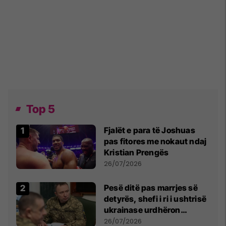
Top 5
Fjalët e para të Joshuas
pas fitores me nokaut ndaj
Kristian Prengës
26/07/2026
Pesë ditë pas marrjes së
detyrës, shefi i ri i ushtrisë
ukrainase urdhëron
kontroll të madh
26/07/2026