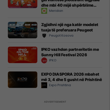
dhe mbi 40 mijë shpërblime
instant!
Meridian
Zgjidhni një nga katër modelet
tuaja të preferuara Peugeot
Peugot Kosova
IPKO vazhdon partneritetin me
Sunny Hill Festival 2026
IPKO
EXPO DIASPORA 2026 mbahet
më 3, 4 dhe 5 gusht në Prishtinë
Expo Prishtina