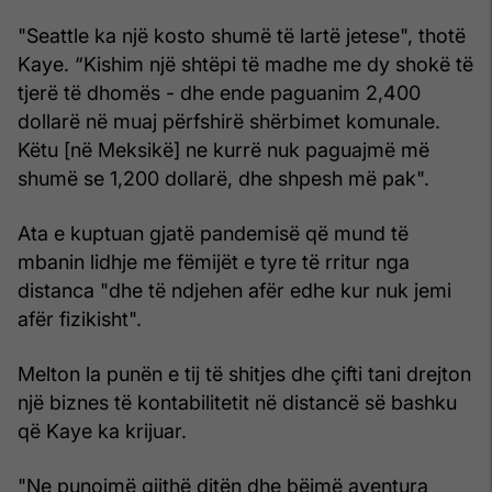
"Seattle ka një kosto shumë të lartë jetese", thotë
Kaye. “Kishim një shtëpi të madhe me dy shokë të
tjerë të dhomës - dhe ende paguanim 2,400
dollarë në muaj përfshirë shërbimet komunale.
Këtu [në Meksikë] ne kurrë nuk paguajmë më
shumë se 1,200 dollarë, dhe shpesh më pak".
Ata e kuptuan gjatë pandemisë që mund të
mbanin lidhje me fëmijët e tyre të rritur nga
distanca "dhe të ndjehen afër edhe kur nuk jemi
afër fizikisht".
Melton la punën e tij të shitjes dhe çifti tani drejton
një biznes të kontabilitetit në distancë së bashku
që Kaye ka krijuar.
"Ne punojmë gjithë ditën dhe bëjmë aventura