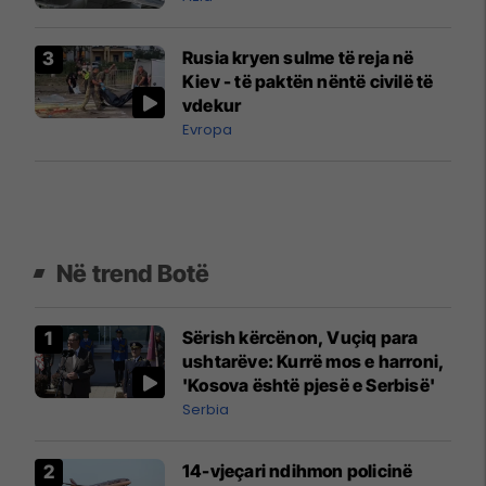
Rusia kryen sulme të reja në
Kiev - të paktën nëntë civilë të
vdekur
Evropa
Në trend Botë
Sërish kërcënon, Vuçiq para
ushtarëve: Kurrë mos e harroni,
'Kosova është pjesë e Serbisë'
Serbia
14-vjeçari ndihmon policinë