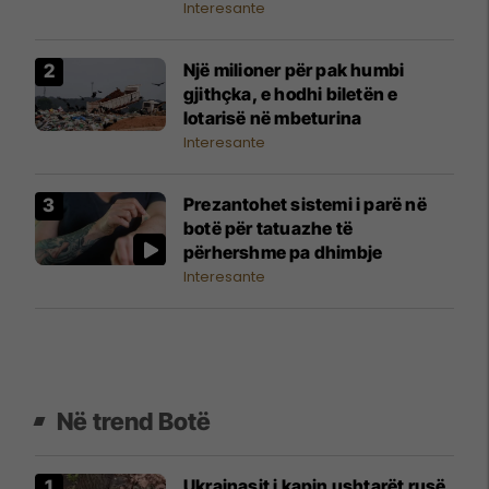
Interesante
Një milioner për pak humbi
gjithçka, e hodhi biletën e
lotarisë në mbeturina
Interesante
Prezantohet sistemi i parë në
botë për tatuazhe të
përhershme pa dhimbje
Interesante
Në trend Botë
Ukrainasit i kapin ushtarët rusë