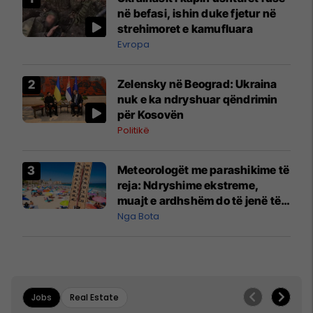
në befasi, ishin duke fjetur në
strehimoret e kamufluara
Evropa
Zelensky në Beograd: Ukraina
nuk e ka ndryshuar qëndrimin
për Kosovën
Politikë
Meteorologët me parashikime të
reja: Ndryshime ekstreme,
muajt e ardhshëm do të jenë të
pazakontë
Nga Bota
Jobs
Real Estate