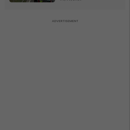
Komogllava e Ferizajt