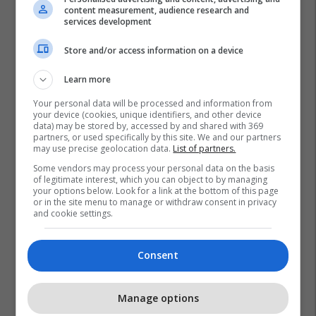
content measurement, audience research and
services development
Store and/or access information on a device
Learn more
Your personal data will be processed and information from
your device (cookies, unique identifiers, and other device
data) may be stored by, accessed by and shared with 369
partners, or used specifically by this site. We and our partners
may use precise geolocation data.
List of partners.
Some vendors may process your personal data on the basis
of legitimate interest, which you can object to by managing
your options below. Look for a link at the bottom of this page
or in the site menu to manage or withdraw consent in privacy
and cookie settings.
Consent
Promo
Reklamo këtu
Manage options