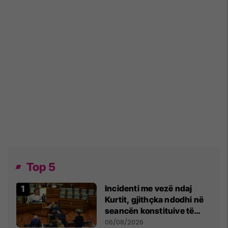
Top 5
Incidenti me vezë ndaj
Kurtit, gjithçka ndodhi në
seancën konstituive të
Kuvendit
06/08/2026