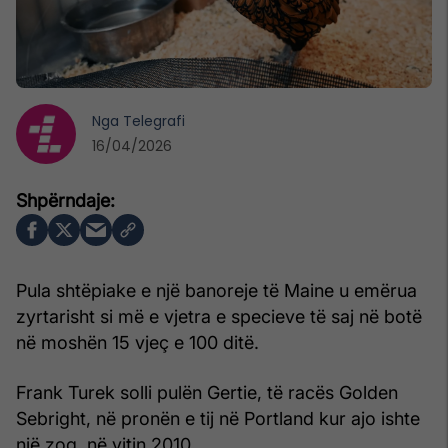
Nga
Telegrafi
16/04/2026
Pula shtëpiake e një banoreje të Maine u emërua
zyrtarisht si më e vjetra e specieve të saj në botë
në moshën 15 vjeç e 100 ditë.
Frank Turek solli pulën Gertie, të racës Golden
Sebright, në pronën e tij në Portland kur ajo ishte
një zog, në vitin 2010.