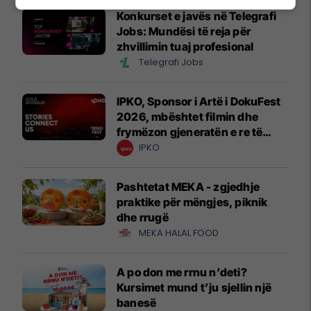
Konkurset e javës në Telegrafi
Jobs: Mundësi të reja për
zhvillimin tuaj profesional
Telegrafi Jobs
IPKO, Sponsor i Artë i DokuFest
2026, mbështet filmin dhe
frymëzon gjeneratën e re të
krijuesve
IPKO
Pashtetat MEKA - zgjedhje
praktike për mëngjes, piknik
dhe rrugë
MEKA HALAL FOOD
A po don me rrnu n’deti?
Kursimet mund t’ju sjellin një
banesë