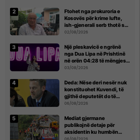
Ftohet nga prokuroria e
Kosovës për krime lufte,
ish-gjenerali serb thotë se
dikush e tradhtoi në
02/08/2026
Beograd
Një pleskavicë e ngrënë
nga Dua Lipa në Prishtinë
në orën 04:28 të mëngjesit
- dhe bota digjitale serbe
03/08/2026
shpall gjendjen e luftës
Deda: Nëse deri nesër nuk
konstituohet Kuvendi, të
gjithë deputetët do të
bëjnë shkelje të rëndë
06/08/2026
kushtetuese
Mediat gjermane
publikojnë detaje për
aksidentin ku humbën
jetën tre mërgimtarë nga
06/08/2026