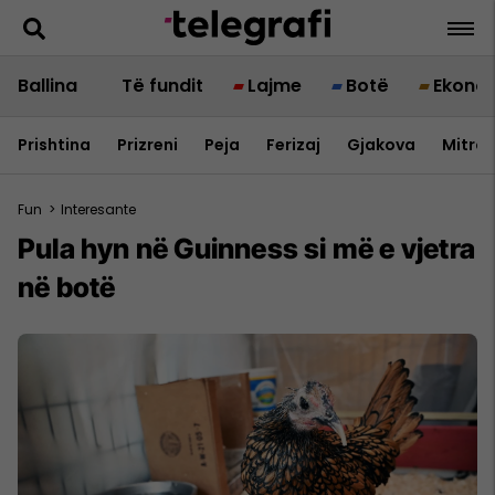
Ballina
Të fundit
Lajme
Botë
Ekono
Prishtina
Prizreni
Peja
Ferizaj
Gjakova
Mitrov
Fun
>
Interesante
Pula hyn në Guinness si më e vjetra
në botë