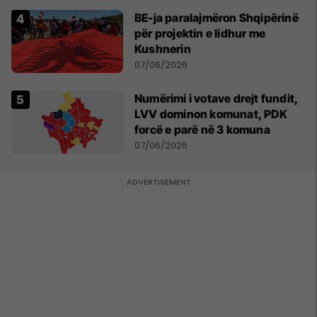
BE-ja paralajmëron Shqipërinë
për projektin e lidhur me
Kushnerin
07/06/2026
Numërimi i votave drejt fundit,
LVV dominon komunat, PDK
forcë e parë në 3 komuna
07/06/2026