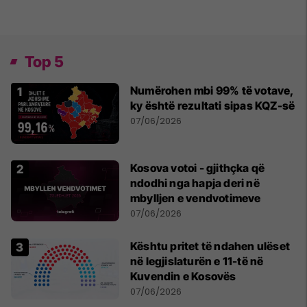
Top 5
Numërohen mbi 99% të votave,
ky është rezultati sipas KQZ-së
07/06/2026
Kosova votoi - gjithçka që
ndodhi nga hapja deri në
mbylljen e vendvotimeve
07/06/2026
Kështu pritet të ndahen ulëset
në legjislaturën e 11-të në
Kuvendin e Kosovës
07/06/2026