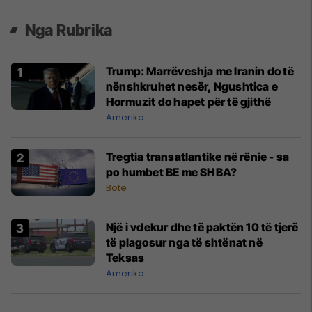
Nga Rubrika
Trump: Marrëveshja me Iranin do të
nënshkruhet nesër, Ngushtica e
Hormuzit do hapet për të gjithë
Amerika
Tregtia transatlantike në rënie - sa
po humbet BE me SHBA?
Botë
Një i vdekur dhe të paktën 10 të tjerë
të plagosur nga të shtënat në
Teksas
Amerika