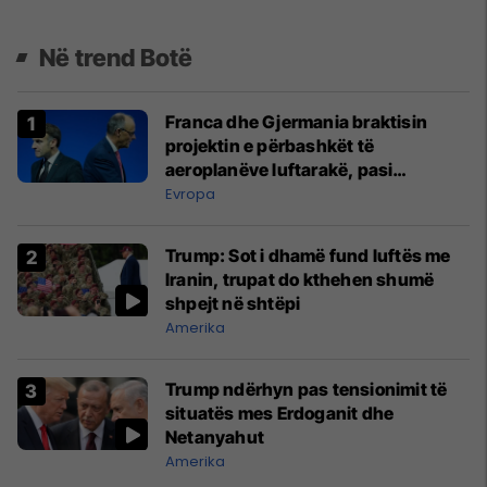
Në trend Botë
Franca dhe Gjermania braktisin
projektin e përbashkët të
aeroplanëve luftarakë, pasi
kompanitë nuk arrijnë marrëveshje
Evropa
Trump: Sot i dhamë fund luftës me
Iranin, trupat do kthehen shumë
shpejt në shtëpi
Amerika
Trump ndërhyn pas tensionimit të
situatës mes Erdoganit dhe
Netanyahut
Amerika