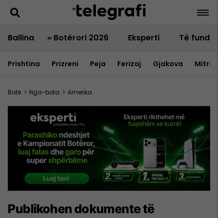
Ballina
Botërori 2026
Eksperti
Të fundit
Prishtina
Prizreni
Peja
Ferizaj
Gjakova
Mitrov
Botë
>
Nga-bota
>
Amerika
Publikohen dokumente të