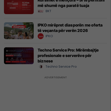
Kursimet e mençura – Si të përfitoni
më shumë nga paratë tuaja
BKT
IPKO mirëpret diasporën me oferta
të veçanta për verën 2026
IPKO
Techno Service Pro: Mirëmbajtje
profesionale e serverëve për
biznese
Techno Service Pro