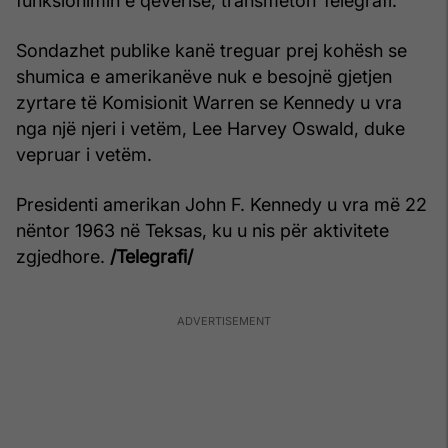
funksionimin e qeverisë, transmeton Telegrafi.
Sondazhet publike kanë treguar prej kohësh se
shumica e amerikanëve nuk e besojnë gjetjen
zyrtare të Komisionit Warren se Kennedy u vra
nga një njeri i vetëm, Lee Harvey Oswald, duke
vepruar i vetëm.
Presidenti amerikan John F. Kennedy u vra më 22
nëntor 1963 në Teksas, ku u nis për aktivitete
zgjedhore.
/Telegrafi/