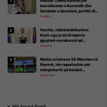
Haxhiu: I kemi numrat për
konstituimin e Kuvendit dhe
formimin e Qeverisë, partitë të
arrijnë zgjidhje për presidentin
Politikë
Haxhiu, ndërkombëtarëve:
Kush nga ju do të lejonte
gjyqtarë e prokurorë që
dirigjohen nga një shtet tjetër
Kosovë
Media zvicerane 20 Minuten në
Kosovë, nis reportazhin për
mërgimtarët që kalojnë
pushimet në vendlindje
Diaspora
Në trend Botë