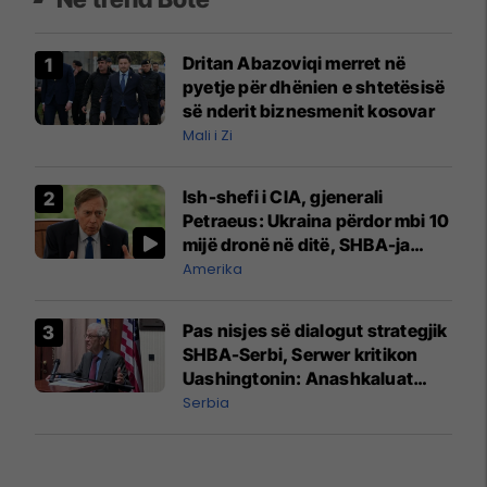
Dritan Abazoviqi merret në
pyetje për dhënien e shtetësisë
së nderit biznesmenit kosovar
Mali i Zi
Ish-shefi i CIA, gjenerali
Petraeus: Ukraina përdor mbi 10
mijë dronë në ditë, SHBA-ja
mbetet shumë prapa në
Amerika
prodhim
Pas nisjes së dialogut strategjik
SHBA-Serbi, Serwer kritikon
Uashingtonin: Anashkaluat
Banjskën, sulmin ndaj KFOR-it
Serbia
dhe rrëmbimin e Policëve të
Kosovës