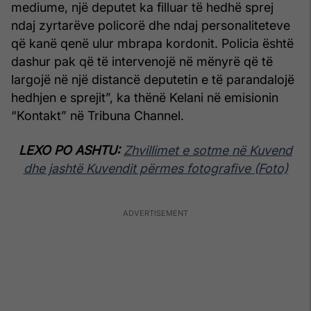
mediume, një deputet ka filluar të hedhë sprej
ndaj zyrtarëve policorë dhe ndaj personaliteteve
që kanë qenë ulur mbrapa kordonit. Policia është
dashur pak që të intervenojë në mënyrë që të
largojë në një distancë deputetin e të parandalojë
hedhjen e sprejit”, ka thënë Kelani në emisionin
“Kontakt” në Tribuna Channel.
LEXO PO ASHTU:
Zhvillimet e sotme në Kuvend
dhe jashtë Kuvendit përmes fotografive (Foto)