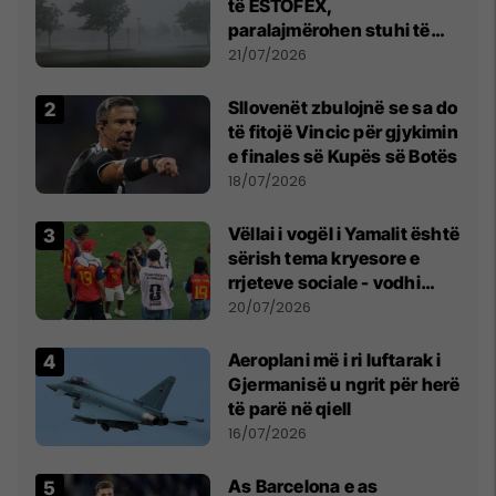
të ESTOFEX,
paralajmërohen stuhi të
fuqishme me breshër dhe
21/07/2026
erëra të forta
Sllovenët zbulojnë se sa do
të fitojë Vincic për gjykimin
e finales së Kupës së Botës
18/07/2026
Vëllai i vogël i Yamalit është
sërish tema kryesore e
rrjeteve sociale - vodhi
vëmendjen pas finales së
20/07/2026
Kupës së Botës
Aeroplani më i ri luftarak i
Gjermanisë u ngrit për herë
të parë në qiell
16/07/2026
As Barcelona e as