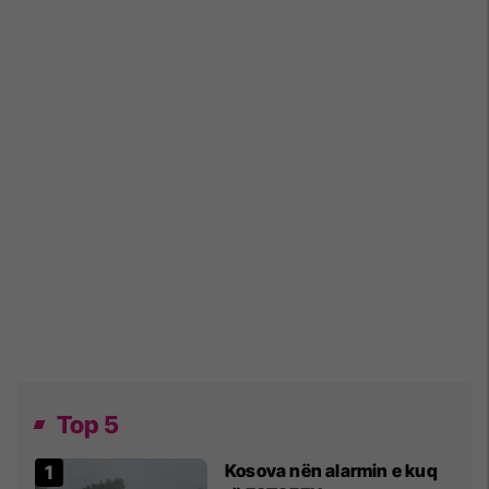
Top 5
Kosova nën alarmin e kuq