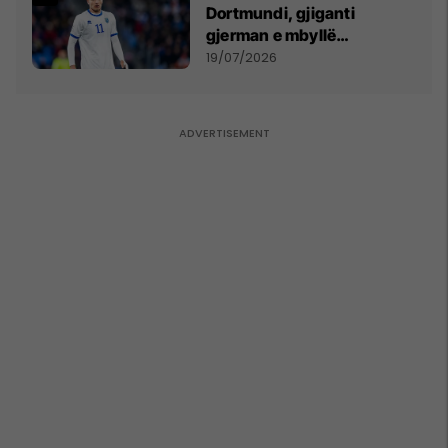
Dortmundi, gjiganti
gjerman e mbyllë
marrëveshjen për Fisnik
19/07/2026
Asllanin