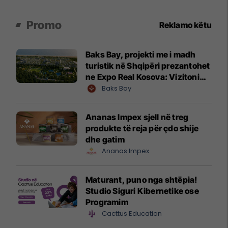
Promo
Reklamo këtu
Baks Bay, projekti me i madh
turistik në Shqipëri prezantohet
ne Expo Real Kosova: Vizitoni
shtandin dhe zbuloni
Baks Bay
mundësitë e investimit
Ananas Impex sjell në treg
produkte të reja për çdo shije
dhe gatim
Ananas Impex
Maturant, puno nga shtëpia!
Studio Siguri Kibernetike ose
Programim
Cacttus Education