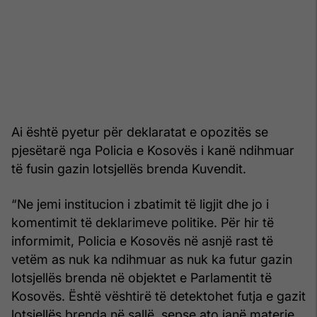
Ai është pyetur për deklaratat e opozitës se
pjesëtarë nga Policia e Kosovës i kanë ndihmuar
të fusin gazin lotsjellës brenda Kuvendit.
“Ne jemi institucion i zbatimit të ligjit dhe jo i
komentimit të deklarimeve politike. Për hir të
informimit, Policia e Kosovës në asnjë rast të
vetëm as nuk ka ndihmuar as nuk ka futur gazin
lotsjellës brenda në objektet e Parlamentit të
Kosovës. Është vështirë të detektohet futja e gazit
lotsjellës brenda në sallë, sepse ato janë materie