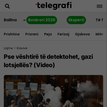
Ballina
Botërori 2026
Eksperti
Të fu
Prishtina
Prizreni
Peja
Ferizaj
Gjakova
Mitrov
Lajme
>
Kosovë
Pse vështirë të detektohet, gazi
lotsjellës? (Video)