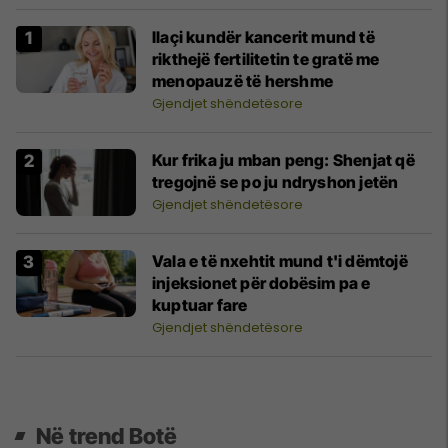
Ilaçi kundër kancerit mund të
rikthejë fertilitetin te gratë me
menopauzë të hershme
Gjendjet shëndetësore
Kur frika ju mban peng: Shenjat që
tregojnë se po ju ndryshon jetën
Gjendjet shëndetësore
Vala e të nxehtit mund t'i dëmtojë
injeksionet për dobësim pa e
kuptuar fare
Gjendjet shëndetësore
Në trend Botë