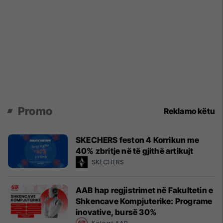
Promo
Reklamo këtu
SKECHERS feston 4 Korrikun me
40% zbritje në të gjithë artikujt
SKECHERS
AAB hap regjistrimet në Fakultetin e
Shkencave Kompjuterike: Programe
inovative, bursë 30%