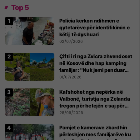
Top 5
Policia kërkon ndihmën e
qytetarëve për identifikimin e
këtij të dyshuari
02/07/2026
Çifti i ri nga Zvicra zhvendoset
në Kosovë dhe hap kamping
familjar: "Nuk jemi penduar
asnjë ditë"
01/07/2026
Kafshohet nga nepërka në
Valbonë, turistja nga Zelanda
tregon për betejën e saj për
mbijetesë
28/06/2026
Pamjet e kamerave zbardhin
përleshjen mes familjarëve ku