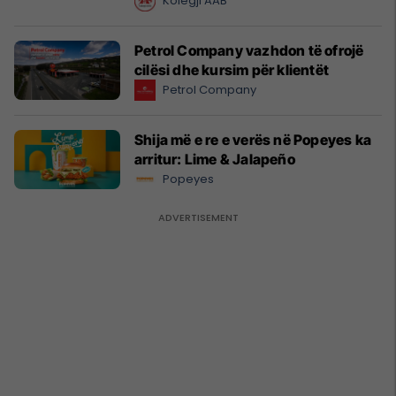
Kolegji AAB
Petrol Company vazhdon të ofrojë
cilësi dhe kursim për klientët
Petrol Company
Shija më e re e verës në Popeyes ka
arritur: Lime & Jalapeño
Popeyes