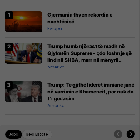
Gjermania thyen rekordin e
nxehtësisë
Evropa
Trump humb një rast të madh në
Gjykatën Supreme - çdo foshnje që
lind në SHBA, merr në mënyrë
automatike shtetësinë amerikane
Amerika
Trump: Të gjithë liderët iranianë janë
në varrimin e Khameneit, por nuk do
t’i godasim
Amerika
Jobs
Real Estate