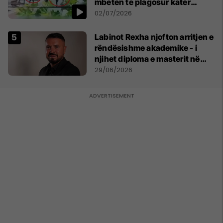
mbetën të plagosur katër
persona
02/07/2026
Labinot Rexha njofton arritjen e
rëndësishme akademike - i
njihet diploma e masterit në
Psikologji në Zvicër
29/06/2026