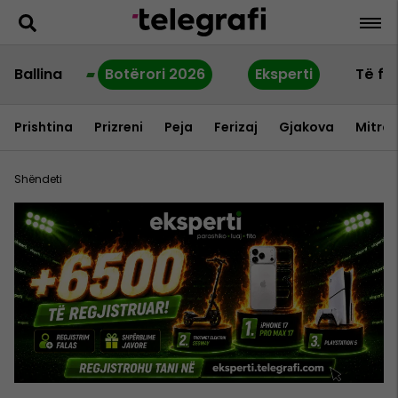
Ballina
Botërori 2026
Eksperti
Të fu
Prishtina
Prizreni
Peja
Ferizaj
Gjakova
Mitrov
Shëndeti