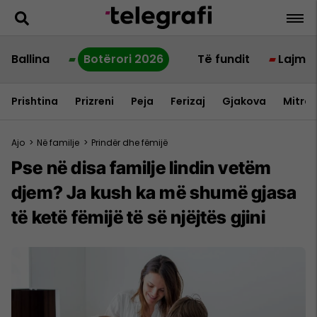
Ballina
Botërori 2026
Të fundit
Lajme
Prishtina
Prizreni
Peja
Ferizaj
Gjakova
Mitrov
Ajo
>
Në familje
>
Prindër dhe fëmijë
Pse në disa familje lindin vetëm
djem? Ja kush ka më shumë gjasa
të ketë fëmijë të së njëjtës gjini