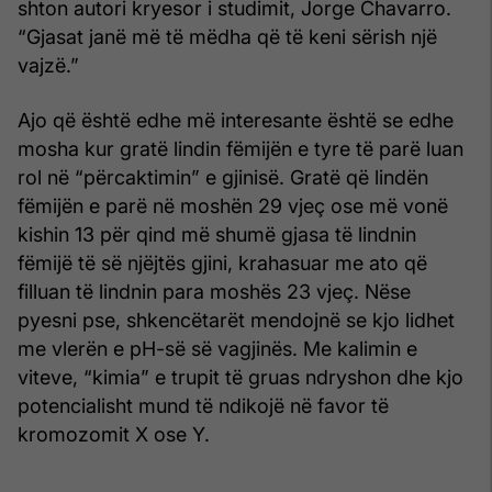
shton autori kryesor i studimit, Jorge Chavarro.
“Gjasat janë më të mëdha që të keni sërish një
vajzë.”
Ajo që është edhe më interesante është se edhe
mosha kur gratë lindin fëmijën e tyre të parë luan
rol në “përcaktimin” e gjinisë. Gratë që lindën
fëmijën e parë në moshën 29 vjeç ose më vonë
kishin 13 për qind më shumë gjasa të lindnin
fëmijë të së njëjtës gjini, krahasuar me ato që
filluan të lindnin para moshës 23 vjeç. Nëse
pyesni pse, shkencëtarët mendojnë se kjo lidhet
me vlerën e pH-së së vagjinës. Me kalimin e
viteve, “kimia” e trupit të gruas ndryshon dhe kjo
potencialisht mund të ndikojë në favor të
kromozomit X ose Y.