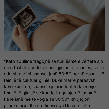
“Këto zbulime tregojnë se nuk është e vërtetë ajo
që u thuhet prindërve për gjininë e foshnjës, se në
çdo shtatzëni shanset janë 50-50 për të pasur një
fëmijë të caktuar gjinie. Duke marrë parasysh
këto zbulime, shanset që prindërit të kenë një
fëmijë të gjinisë së kundërt nga ajo që tashmë
kanë janë më të vogla se 50:50”, shpjegon
gjinekologu dhe studiuesi nga Universiteti i