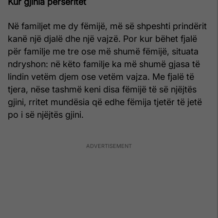
Kur gjinia përsëritet
Në familjet me dy fëmijë, më së shpeshti prindërit
kanë një djalë dhe një vajzë. Por kur bëhet fjalë
për familje me tre ose më shumë fëmijë, situata
ndryshon: në këto familje ka më shumë gjasa të
lindin vetëm djem ose vetëm vajza. Me fjalë të
tjera, nëse tashmë keni disa fëmijë të së njëjtës
gjini, rritet mundësia që edhe fëmija tjetër të jetë
po i së njëjtës gjini.