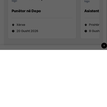
Punëtor në Depo
Asistente e S
Xërxe
Prishtinë
20 Gusht 2026
8 Gusht 20
×