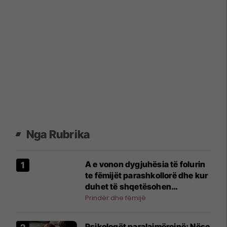
Nga Rubrika
A e vonon dygjuhësia të folurin
te fëmijët parashkollorë dhe kur
duhet të shqetësohen
prindërit?
Prindër dhe fëmijë
Psikologët paralajmërojnë: Nëse