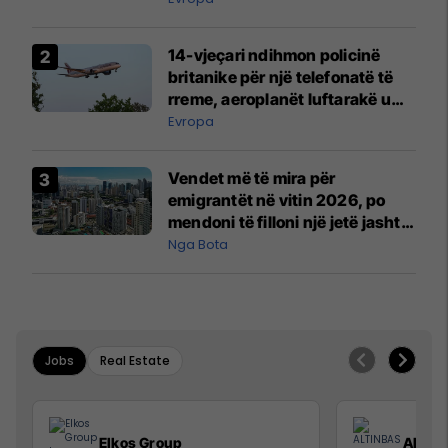
14-vjeçari ndihmon policinë
britanike për një telefonatë të
rreme, aeroplanët luftarakë u
ngritën në ajër për të
Evropa
interceptuar fluturaken e Qatar
Airways që po shkonte drejt
Vendet më të mira për
Mançesterit
emigrantët në vitin 2026, po
mendoni të filloni një jetë jashtë
vendit?
Nga Bota
Jobs
Real Estate
Elkos Group
ALTIN