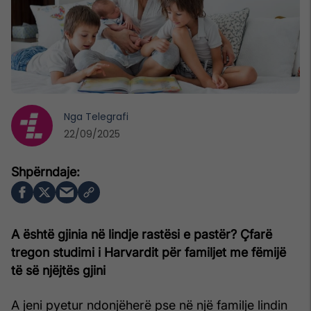
Nga
Telegrafi
22/09/2025
A është gjinia në lindje rastësi e pastër? Çfarë
tregon studimi i Harvardit për familjet me fëmijë
të së njëjtës gjini
A jeni pyetur ndonjëherë pse në një familje lindin