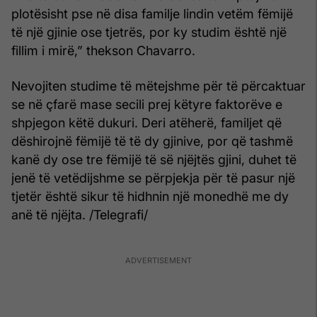
plotësisht pse në disa familje lindin vetëm fëmijë
të një gjinie ose tjetrës, por ky studim është një
fillim i mirë,” thekson Chavarro.
Nevojiten studime të mëtejshme për të përcaktuar
se në çfarë mase secili prej këtyre faktorëve e
shpjegon këtë dukuri. Deri atëherë, familjet që
dëshirojnë fëmijë të të dy gjinive, por që tashmë
kanë dy ose tre fëmijë të së njëjtës gjini, duhet të
jenë të vetëdijshme se përpjekja për të pasur një
tjetër është sikur të hidhnin një monedhë me dy
anë të njëjta. /Telegrafi/