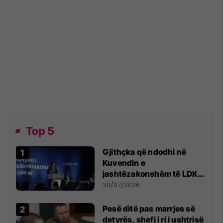
Top 5
Gjithçka që ndodhi në
Kuvendin e
jashtëzakonshëm të LDK-
së
30/07/2026
Pesë ditë pas marrjes së
detyrës, shefi i ri i ushtrisë