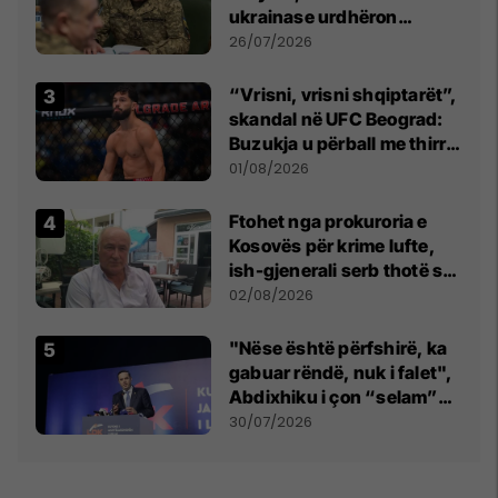
ukrainase urdhëron
kontroll të madh
26/07/2026
“Vrisni, vrisni shqiptarët”,
skandal në UFC Beograd:
Buzukja u përball me thirrje
anti-shqiptare nga
01/08/2026
tribunat
Ftohet nga prokuroria e
Kosovës për krime lufte,
ish-gjenerali serb thotë se
dikush e tradhtoi në
02/08/2026
Beograd
"Nëse është përfshirë, ka
gabuar rëndë, nuk i falet",
Abdixhiku i çon “selam”
Përparim Ramës
30/07/2026