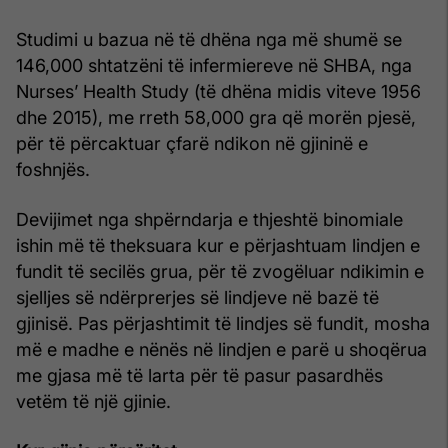
Studimi u bazua në të dhëna nga më shumë se
146,000 shtatzëni të infermiereve në SHBA, nga
Nurses’ Health Study (të dhëna midis viteve 1956
dhe 2015), me rreth 58,000 gra që morën pjesë,
për të përcaktuar çfarë ndikon në gjininë e
foshnjës.
Devijimet nga shpërndarja e thjeshtë binomiale
ishin më të theksuara kur e përjashtuam lindjen e
fundit të secilës grua, për të zvogëluar ndikimin e
sjelljes së ndërprerjes së lindjeve në bazë të
gjinisë. Pas përjashtimit të lindjes së fundit, mosha
më e madhe e nënës në lindjen e parë u shoqërua
me gjasa më të larta për të pasur pasardhës
vetëm të një gjinie.