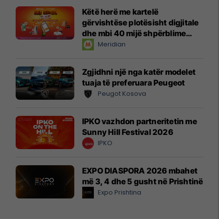
Këtë herë me kartelë
gërvishtëse plotësisht digjitale
dhe mbi 40 mijë shpërblime
instant!
Meridian
Zgjidhni një nga katër modelet
tuaja të preferuara Peugeot
Peugot Kosova
IPKO vazhdon partneritetin me
Sunny Hill Festival 2026
IPKO
EXPO DIASPORA 2026 mbahet
më 3, 4 dhe 5 gusht në Prishtinë
Expo Prishtina