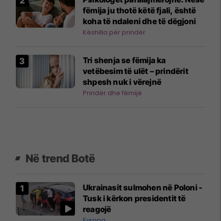
fëmija ju thotë këtë fjali, është
koha të ndaleni dhe të dëgjoni
Këshilla për prindër
Tri shenja se fëmija ka
vetëbesim të ulët – prindërit
shpesh nuk i vërejnë
Prindër dhe fëmijë
Në trend Botë
Ukrainasit sulmohen në Poloni -
Tusk i kërkon presidentit të
reagojë
Evropa