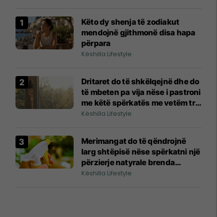
Këto dy shenja të zodiakut
mendojnë gjithmonë disa hapa
përpara
Këshilla Lifestyle
Dritaret do të shkëlqejnë dhe do
të mbeten pa vija nëse i pastroni
me këtë spërkatës me vetëm tre
përbërës
Këshilla Lifestyle
Merimangat do të qëndrojnë
larg shtëpisë nëse spërkatni një
përzierje natyrale brenda
shtëpisë
Këshilla Lifestyle