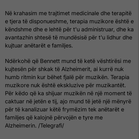
Në krahasim me trajtimet medicinale dhe terapitë
e tjera të disponueshme, terapia muzikore është e
këndshme dhe e lehtë për t'u administruar, dhe ka
avantazhin shtesë të mundësisë për t'u lidhur dhe
kujtuar anëtarët e familjes.
Ndërkohë që Bennett mund të ketë vështirësi me
kujtesën për shkak të Alzheimerit, ai kurrë nuk
humb ritmin kur bëhet fjalë për muzikën. Terapia
muzikore nuk është ekskluzive për muzikantët.
Për këdo që ka shijuar muzikën në një moment të
caktuar në jetën e tij, ajo mund të jetë një mënyrë
për të kanalizuar këtë frymëzim tek anëtarët e
familjes që kalojnë përvojën e tyre me
Alzheimerin. /Telegrafi/