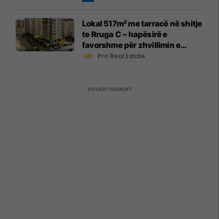
Lokal 517m² me tarracë në shitje
te Rruga C – hapësirë e
favorshme për zhvillimin e
biznesit #15796
Pro Real Estate