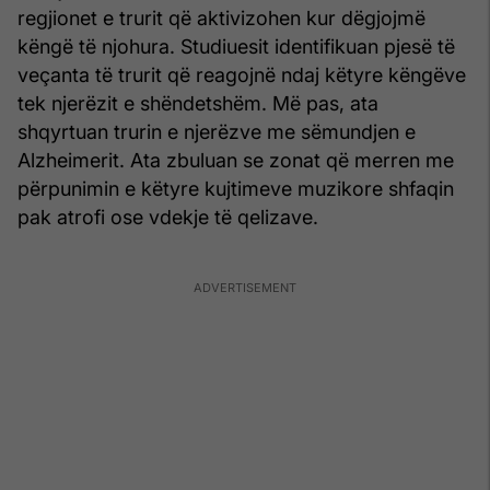
regjionet e trurit që aktivizohen kur dëgjojmë
këngë të njohura. Studiuesit identifikuan pjesë të
veçanta të trurit që reagojnë ndaj këtyre këngëve
tek njerëzit e shëndetshëm. Më pas, ata
shqyrtuan trurin e njerëzve me sëmundjen e
Alzheimerit. Ata zbuluan se zonat që merren me
përpunimin e këtyre kujtimeve muzikore shfaqin
pak atrofi ose vdekje të qelizave.