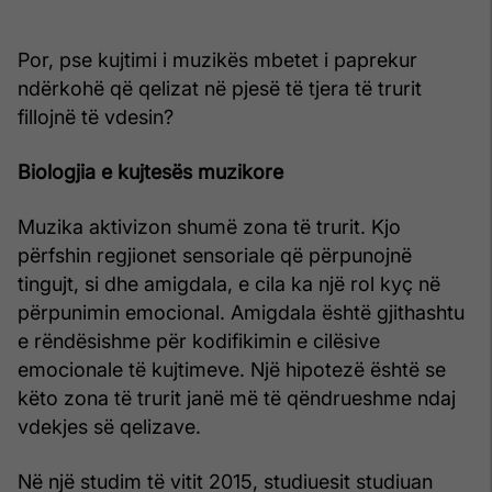
Por, pse kujtimi i muzikës mbetet i paprekur
ndërkohë që qelizat në pjesë të tjera të trurit
fillojnë të vdesin?
Biologjia e kujtesës muzikore
Muzika aktivizon shumë zona të trurit. Kjo
përfshin regjionet sensoriale që përpunojnë
tingujt, si dhe amigdala, e cila ka një rol kyç në
përpunimin emocional. Amigdala është gjithashtu
e rëndësishme për kodifikimin e cilësive
emocionale të kujtimeve. Një hipotezë është se
këto zona të trurit janë më të qëndrueshme ndaj
vdekjes së qelizave.
Në një studim të vitit 2015, studiuesit studiuan