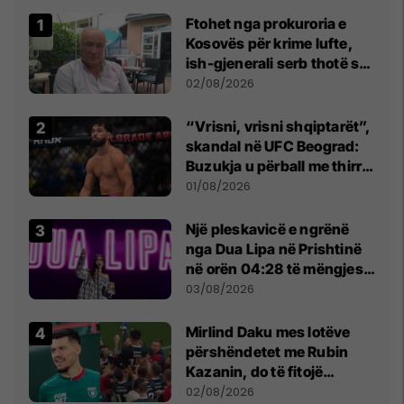
Ftohet nga prokuroria e
Kosovës për krime lufte,
ish-gjenerali serb thotë se
dikush e tradhtoi në
02/08/2026
Beograd
“Vrisni, vrisni shqiptarët”,
skandal në UFC Beograd:
Buzukja u përball me thirrje
anti-shqiptare nga
01/08/2026
tribunat
Një pleskavicë e ngrënë
nga Dua Lipa në Prishtinë
në orën 04:28 të mëngjesit
- dhe bota digjitale serbe
03/08/2026
shpall gjendjen e luftës
Mirlind Daku mes lotëve
përshëndetet me Rubin
Kazanin, do të fitojë
miliona te Spartak Moska
02/08/2026