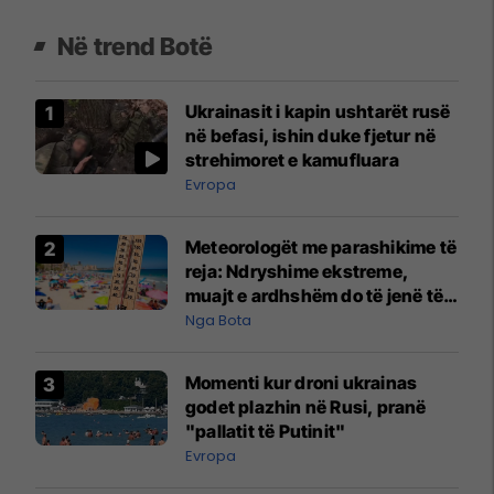
Në trend Botë
Ukrainasit i kapin ushtarët rusë
në befasi, ishin duke fjetur në
strehimoret e kamufluara
Evropa
Meteorologët me parashikime të
reja: Ndryshime ekstreme,
muajt e ardhshëm do të jenë të
pazakontë
Nga Bota
Momenti kur droni ukrainas
godet plazhin në Rusi, pranë
"pallatit të Putinit"
Evropa