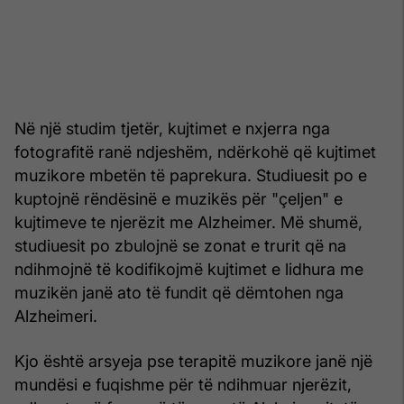
Në një studim tjetër, kujtimet e nxjerra nga
fotografitë ranë ndjeshëm, ndërkohë që kujtimet
muzikore mbetën të paprekura. Studiuesit po e
kuptojnë rëndësinë e muzikës për "çeljen" e
kujtimeve te njerëzit me Alzheimer. Më shumë,
studiuesit po zbulojnë se zonat e trurit që na
ndihmojnë të kodifikojmë kujtimet e lidhura me
muzikën janë ato të fundit që dëmtohen nga
Alzheimeri.
Kjo është arsyeja pse terapitë muzikore janë një
mundësi e fuqishme për të ndihmuar njerëzit,