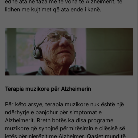
edhe ata në faza më të vona të Alzheimerit, të
lidhen me kujtimet që ata ende i kanë.
Terapia muzikore për Alzheimerin
Për këto arsye, terapia muzikore nuk është një
ndërhyrje e panjohur për simptomat e
Alzheimerit. Rreth botës ka disa programe
muzikore që synojnë përmirësimin e cilësisë së
jetës për njerëzit me Alzheimer. Qasjet mund të