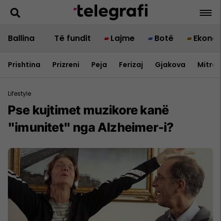
Ballina
Të fundit
Lajme
Botë
Ekono
Prishtina
Prizreni
Peja
Ferizaj
Gjakova
Mitrov
Lifestyle
Pse kujtimet muzikore kanë
"imunitet" nga Alzheimer-i?