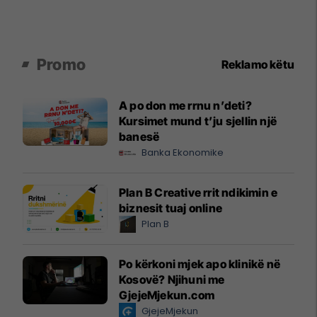
Promo
Reklamo këtu
A po don me rrnu n’deti?
Kursimet mund t’ju sjellin një
banesë
Banka Ekonomike
Plan B Creative rrit ndikimin e
biznesit tuaj online
Plan B
Po kërkoni mjek apo klinikë në
Kosovë? Njihuni me
GjejeMjekun.com
GjejeMjekun