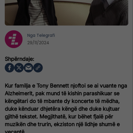
Nga
Telegrafi
29/11/2024
Kur familja e Tony Bennett njoftoi se ai vuante nga
Alzheimerit, pak mund të kishin parashikuar se
këngëtari do të mbante dy koncerte të mëdha,
duke kënduar dhjetëra këngë dhe duke kujtuar
gjithë tekstet. Megjithatë, kur bëhet fjalë për
muzikën dhe trurin, ekziston një lidhje shumë e
veçantë