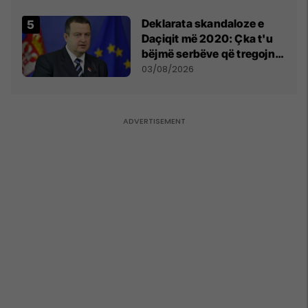
​Deklarata skandaloze e
Daçiqit më 2020: Çka t'u
bëjmë serbëve që tregojnë
ku janë varrosur shqiptarët
03/08/2026
në Serbi