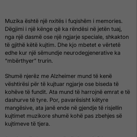
Muzika është një nxitës i fuqishëm i memories.
Dëgjimi i një kënge që ka rëndësi në jetën tuaj,
nga një dasmë ose një ngjarje speciale, shkakton
të gjithë këtë kujtim. Dhe kjo mbetet e vërtetë
edhe kur një sëmundje neurodegjenerative ka
“mbërthyer” trurin.
Shumë njerëz me Alzheimer mund të kenë
vështirësi për të kujtuar ngjarje ose biseda të
kohëve të fundit. Ata mund të harrojnë emrat e të
dashurve të tyre. Por, pavarësisht këtyre
mangësive, ata janë ende në gjendje të risjellin
kujtimet muzikore shumë kohë pas zbehjes së
kujtimeve të tjera.