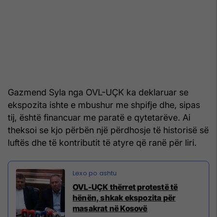
Gazmend Syla nga OVL-UÇK ka deklaruar se
ekspozita ishte e mbushur me shpifje dhe, sipas
tij, është financuar me paratë e qytetarëve. Ai
theksoi se kjo përbën një përdhosje të historisë së
luftës dhe të kontributit të atyre që ranë për liri.
OVL-UÇK thërret protestë të
hënën, shkak ekspozita për
masakrat në Kosovë