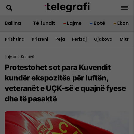
Ballina
Të fundit
Lajme
Botë
Ekono
Prishtina
Prizreni
Peja
Ferizaj
Gjakova
Mitrov
Lajme
>
Kosovë
Protestohet sot para Kuvendit
kundër ekspozitës për luftën,
veteranët e UÇK-së e quajnë fyese
dhe të pasaktë