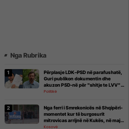
Nga Rubrika
Përplasje LDK–PSD në parafushatë,
Guri publikon dokumentin dhe
akuzon PSD-në për "shitje te LVV",
Nushi i kërkon debat televiziv
Politikë
​Nga ferri i Smrekonicës në Shqipëri-
momentet kur të burgosurit
mitrovicas arrijnë në Kukës, në maj
1999
Kosovë