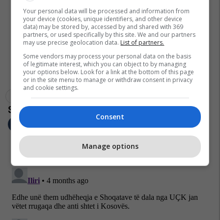
Your personal data will be processed and information from
your device (cookies, unique identifiers, and other device
data) may be stored by, accessed by and shared with 369
partners, or used specifically by this site. We and our partners
may use precise geolocation data.
List of partners.
Some vendors may process your personal data on the basis
of legitimate interest, which you can object to by managing
your options below. Look for a link at the bottom of this page
or in the site menu to manage or withdraw consent in privacy
and cookie settings.
Ovl E Uçk-Së
Masakrat Në Kosovë
Protestë
Consent
Manage options