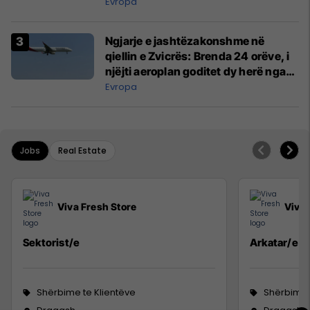
Evropa
Ngjarje e jashtëzakonshme në
qiellin e Zvicrës: Brenda 24 orëve, i
njëjti aeroplan goditet dy herë nga
rrufeja
Evropa
Jobs
Real Estate
Viva Fresh Store
Viva 
Sektorist/e
Arkatar/e
Shërbime te Klientëve
Shërbime 