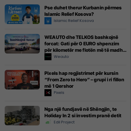
Pse duhet therur Kurbanin përmes
Islamic Relief Kosova?
Islamic Relief Kosova
WEAUTO dhe TELKOS bashkojnë
forcat: Gati për 0 EURO shpenzim
për kilometër me flotën më të madhe
elektrike të një kompanie kosovare
Weauto
Pixels hap regjistrimet për kursin
“From Zero to Hero” – grupi i ri fillon
më 1 Qershor
Pixels
Nga një fundjavë në Shëngjin, te
Holiday In 2 si investim pranë detit
Edil Project