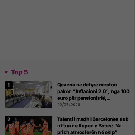
Top 5
Qeveria në detyrë miraton
pakon “Inflacioni 2.0”, nga 100
euro për pensionistë,
punëtorët privat, fëmijë dhe
22/05/2026
studentë
Talenti i madh i Barcelonës nuk
u ftua në Kupën e Botës: “Ai
prish atmosferën në ekip"