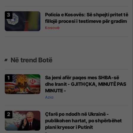
Policia e Kosovës: Së shpejti pritet të
fillojë procesi i testimeve për gradim
Kosovë
Në trend Botë
Sa jemi afër paqes mes SHBA-së
dhe Iranit - GJITHÇKA, MINUTË PAS
MINUTE -
Azia
Çfarë po ndodh në Ukrainë -
publikohen hartat, po shpërbëhet
plani kryesor i Putinit