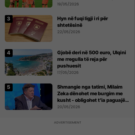
19/05/2026
Hyn në fuqi ligji i ri për
shtetësinë
22/05/2026
Gjobë deri në 500 euro, Ulqini
me rregulla të reja për
pushuesit
17/05/2026
Shmangie nga tatimi, Milaim
Zeka dënohet me burgim me
kusht - obligohet t'ia paguajë
ATK-së 81 mijë euro
20/05/2026