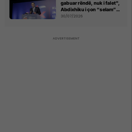
gabuar rëndë, nuk i falet",
Abdixhiku i çon “selam”
Përparim Ramës
30/07/2026