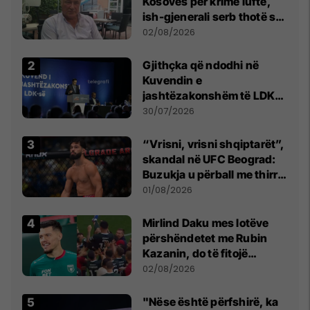
Kosovës për krime lufte,
ish-gjenerali serb thotë se
dikush e tradhtoi në
02/08/2026
Beograd
Gjithçka që ndodhi në
Kuvendin e
jashtëzakonshëm të LDK-
së
30/07/2026
“Vrisni, vrisni shqiptarët”,
skandal në UFC Beograd:
Buzukja u përball me thirrje
anti-shqiptare nga
01/08/2026
tribunat
Mirlind Daku mes lotëve
përshëndetet me Rubin
Kazanin, do të fitojë
miliona te Spartak Moska
02/08/2026
"Nëse është përfshirë, ka