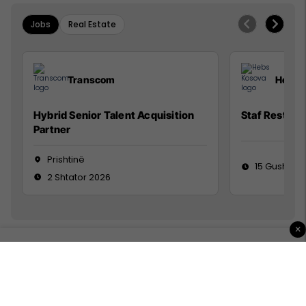
Jobs
Real Estate
Transcom
Hebs 
Hybrid Senior Talent Acquisition
Staf Restora
Partner
Prishtinë
15 Gusht 20
2 Shtator 2026
×