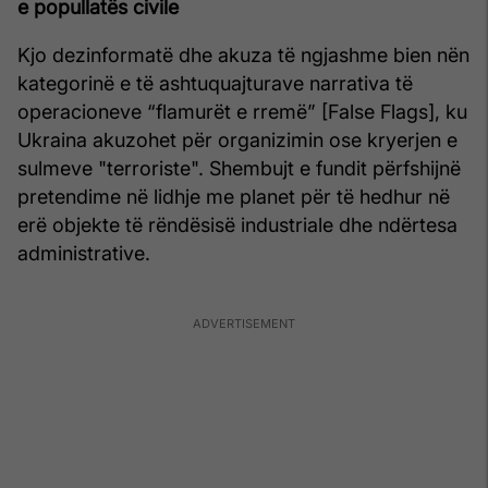
e popullatës civile
Kjo dezinformatë dhe akuza të ngjashme bien nën
kategorinë e të ashtuquajturave narrativa të
operacioneve “flamurët e rremë” [False Flags], ku
Ukraina akuzohet për organizimin ose kryerjen e
sulmeve "terroriste". Shembujt e fundit përfshijnë
pretendime në lidhje me planet për të hedhur në
erë objekte të rëndësisë industriale dhe ndërtesa
administrative.