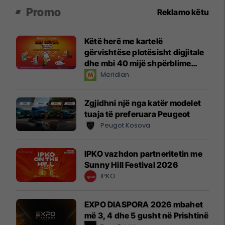
Promo
Reklamo këtu
Këtë herë me kartelë
gërvishtëse plotësisht digjitale
dhe mbi 40 mijë shpërblime
instant!
Meridian
Zgjidhni një nga katër modelet
tuaja të preferuara Peugeot
Peugot Kosova
IPKO vazhdon partneritetin me
Sunny Hill Festival 2026
IPKO
EXPO DIASPORA 2026 mbahet
më 3, 4 dhe 5 gusht në Prishtinë