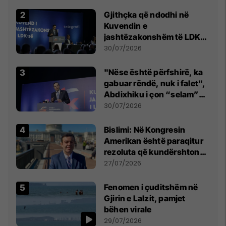
Gjithçka që ndodhi në
Kuvendin e
jashtëzakonshëm të LDK-
së
30/07/2026
"Nëse është përfshirë, ka
gabuar rëndë, nuk i falet",
Abdixhiku i çon “selam”
Përparim Ramës
30/07/2026
Bislimi: Në Kongresin
Amerikan është paraqitur
rezoluta që kundërshton
mbajtjen e Asamblesë
27/07/2026
Parlamentare të OSBE-së
në Beograd
Fenomen i çuditshëm në
Gjirin e Lalzit, pamjet
bëhen virale
29/07/2026