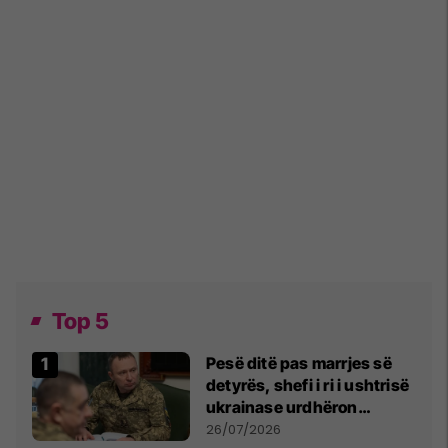
Top 5
Pesë ditë pas marrjes së
detyrës, shefi i ri i ushtrisë
ukrainase urdhëron
kontroll të madh
26/07/2026