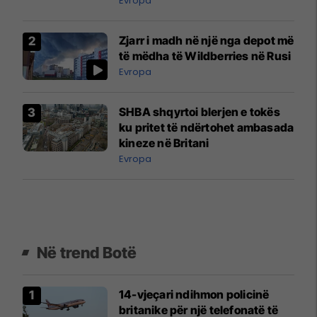
Evropa
Zjarr i madh në një nga depot më
të mëdha të Wildberries në Rusi
Evropa
SHBA shqyrtoi blerjen e tokës
ku pritet të ndërtohet ambasada
kineze në Britani
Evropa
Në trend Botë
14-vjeçari ndihmon policinë
britanike për një telefonatë të