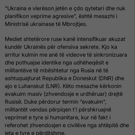
“Ukraina e vlerëson jetën e çdo qytetari dhe nuk
planifikon veprime agresive”, është mesazhi i
Ministrisë ukrainase të Mbrojtjes.
Mediet shtetërore ruse kanë intensifikuar akuzat
kundër Ukrainës për ofensiva sekrete. Kjo ka
arritur kulmin me anë të videove të sinkronizuara
dhe pothuajse identike nga udhëheqësit e
militantëve të mbështetur nga Rusia në të
ashtuquajturat Republika e Doneskut (DNR) dhe
ajo e Luhanskut (LNR). Këto mesazhe kërkonin
evakuim masiv (zhvendosje e urdhëruar) drejtë
Rusisë. Duke përdorur termin “evakuim”,
militantët vendas përpiqen t'i përshkruajnë
veprimet e tyre si humanitare, kur në fakt i
referohet zhvendosjen e civilëve nga shtëpitë dhe
jeta e tyre e përditshme.