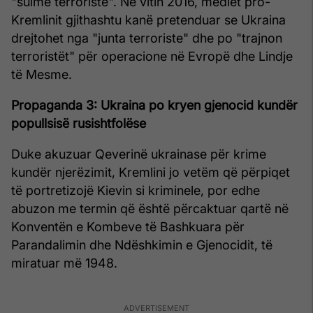
"sulme terroriste". Në vitin 2016, mediet pro-
Kremlinit gjithashtu kanë pretenduar se Ukraina
drejtohet nga "junta terroriste" dhe po "trajnon
terroristët" për operacione në Evropë dhe Lindje
të Mesme.
Propaganda 3: Ukraina po kryen gjenocid kundër
popullsisë rusishtfolëse
Duke akuzuar Qeverinë ukrainase për krime
kundër njerëzimit, Kremlini jo vetëm që përpiqet
të portretizojë Kievin si kriminele, por edhe
abuzon me termin që është përcaktuar qartë në
Konventën e Kombeve të Bashkuara për
Parandalimin dhe Ndëshkimin e Gjenocidit, të
miratuar më 1948.