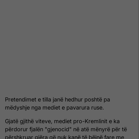
Pretendimet e tilla janë hedhur poshtë pa
mëdyshje nga mediet e pavarura ruse.
Gjatë gjithë viteve, mediet pro-Kremlinit e ka
përdorur fjalën "gjenocid" në atë mënyrë për të
përshkruar gjëra që nuk kanë të bëjnë fare me