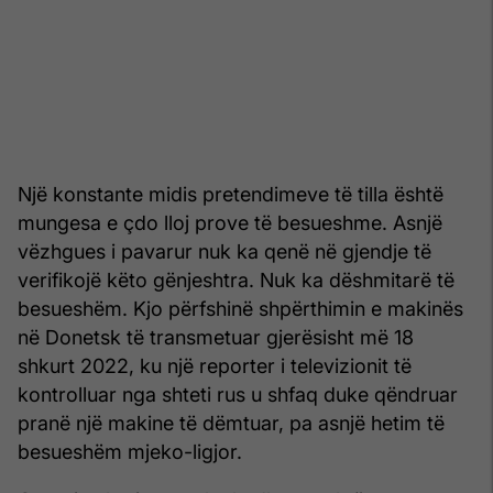
Një konstante midis pretendimeve të tilla është
mungesa e çdo lloj prove të besueshme. Asnjë
vëzhgues i pavarur nuk ka qenë në gjendje të
verifikojë këto gënjeshtra. Nuk ka dëshmitarë të
besueshëm. Kjo përfshinë shpërthimin e makinës
në Donetsk të transmetuar gjerësisht më 18
shkurt 2022, ku një reporter i televizionit të
kontrolluar nga shteti rus u shfaq duke qëndruar
pranë një makine të dëmtuar, pa asnjë hetim të
besueshëm mjeko-ligjor.