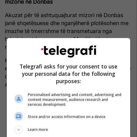
mizorie në Donbas
Akuzat për të ashtuquajturat mizori në Donbas
janë shqetësuese dhe nganjëherë plotësohen me
imazhe të tmerrshme të transmetuara nga
televizionet kryesore ruse. Megjithatë, atyre u
mungojnë dukshëm detajet e besueshme.
Këto medie kanë përdorur mesazhe shumë
Telegrafi asks for your consent to use
emocionale dhe të fabrikuara për të nxitur urrejtje
your personal data for the following
dhe frikë ndaj ukrainasve, veçanërisht në
purposes:
audiencën vendase ruse.
Personalised advertising and content, advertising and
content measurement, audience research and
services development
Store and/or access information on a device
Learn more