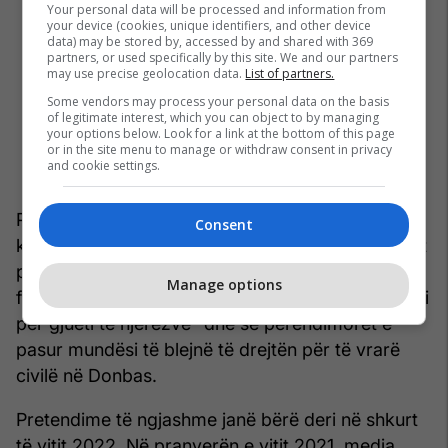
Your personal data will be processed and information from
your device (cookies, unique identifiers, and other device
data) may be stored by, accessed by and shared with 369
partners, or used specifically by this site. We and our partners
may use precise geolocation data.
List of partners.
Some vendors may process your personal data on the basis
of legitimate interest, which you can object to by managing
your options below. Look for a link at the bottom of this page
or in the site menu to manage or withdraw consent in privacy
and cookie settings.
Pas fabrikimit famëkeq për një “djalosh të
Consent
kryqëzuar” në Ukrainë, të shpërndarë nga mediet
pro-Kremlinit në vitin 2014, ka pasur akuza se
Manage options
forcat e armatosura ukrainase organizojnë “safari
për gjueti të njerëzve” dhe se perëndimorët e
pasur mundësi të blejnë të drejtën për të vrarë
civilë në Donbas.
Pretendime të ngjashme janë bërë deri në shkurt
të vitit 2022. Në pranverën e vitit 2021, media