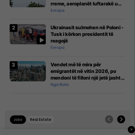
rreme, aeroplanët luftarakë u
ngritën në ajër për të
Evropa
interceptuar fluturaken e Qatar
Airways që po shkonte drejt
Ukrainasit sulmohen në Poloni -
Mançesterit
Tusk i kërkon presidentit të
reagojë
Evropa
Vendet më të mira për
emigrantët në vitin 2026, po
mendoni të filloni një jetë jashtë
vendit?
Nga Bota
Jobs
Real Estate
×