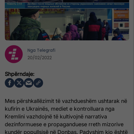
Nga
Telegrafi
20/02/2022
Mes përshkallëzimit të vazhdueshëm ushtarak në
kufirin e Ukrainës, mediet e kontrolluara nga
Kremlini vazhdojnë të kultivojnë narrativa
dezinformuese e propaganduese rreth mizorive
kundër popullsisë në Donbas. Padyshim kjo është