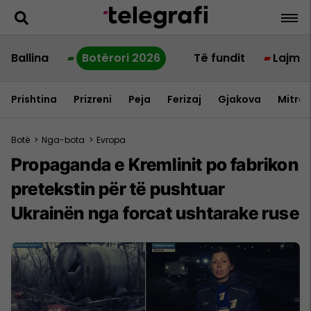
Ballina
Botërori 2026
Të fundit
Lajme
Prishtina
Prizreni
Peja
Ferizaj
Gjakova
Mitrov
Botë
>
Nga-bota
>
Evropa
Propaganda e Kremlinit po fabrikon
pretekstin për të pushtuar
Ukrainën nga forcat ushtarake ruse