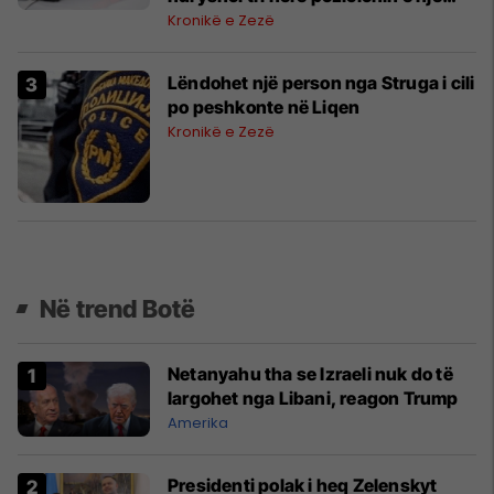
punonjësi
Kronikë e Zezë
Lëndohet një person nga Struga i cili
po peshkonte në Liqen
Kronikë e Zezë
Në trend Botë
Netanyahu tha se Izraeli nuk do të
largohet nga Libani, reagon Trump
Amerika
Presidenti polak i heq Zelenskyt