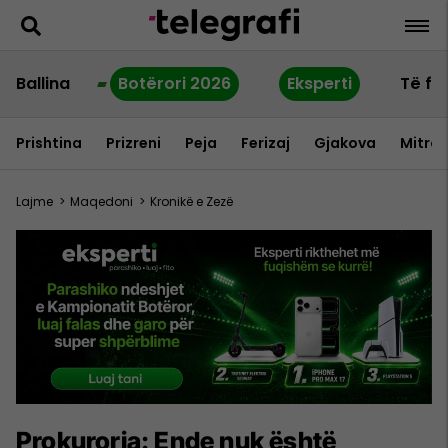
Ballina
Botërori 2026
Eksperti
Të fu
Prishtina
Prizreni
Peja
Ferizaj
Gjakova
Mitrov
Lajme
>
Maqedoni
>
Kronikë e Zezë
Prokuroria: Ende nuk është