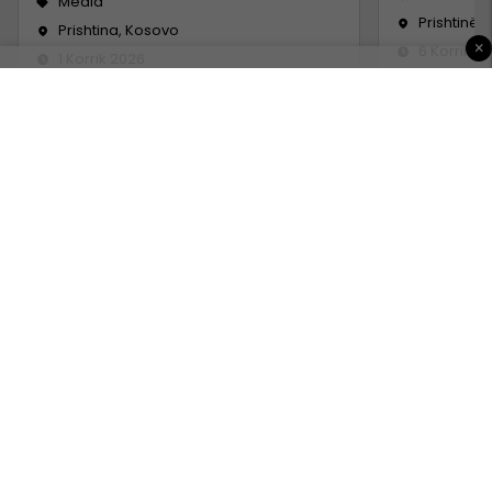
Media
Prishtinë
Prishtina, Kosovo
×
6 Korrik 2
1 Korrik 2026