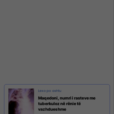
Maqedoni, numri i rasteve me
tuberkuloz në rënie të
vazhdueshme