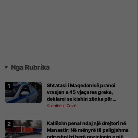
Nga Rubrika
Shtatasi i Maqedonisë pranoi
vrasjen e 45 vjeçares greke,
deklaroi se kishin zënka për
gjendjen e banesës
Kronikë e Zezë
Kallëzim penal ndaj një drejtori në
Manastir: Në mënyrë të paligjshme
ndryshoi tri herë pozicionin e një