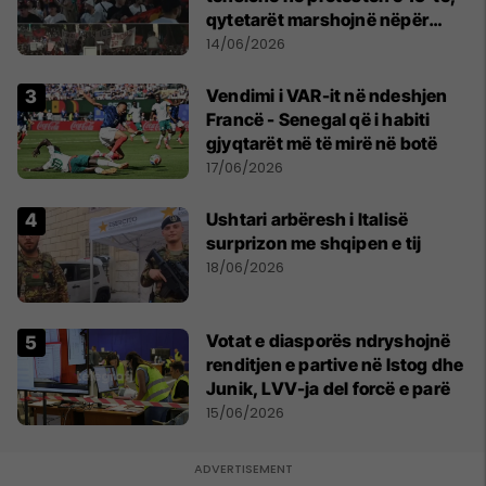
qytetarët marshojnë nëpër
kryeqytet
14/06/2026
Vendimi i VAR-it në ndeshjen
Francë - Senegal që i habiti
gjyqtarët më të mirë në botë
17/06/2026
Ushtari arbëresh i Italisë
surprizon me shqipen e tij
18/06/2026
Votat e diasporës ndryshojnë
renditjen e partive në Istog dhe
Junik, LVV-ja del forcë e parë
15/06/2026