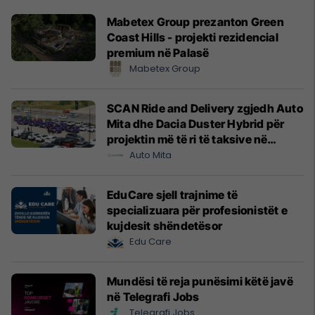
Mabetex Group prezanton Green
Coast Hills - projekti rezidencial
premium në Palasë
Mabetex Group
SCAN Ride and Delivery zgjedh Auto
Mita dhe Dacia Duster Hybrid për
projektin më të ri të taksive në
Prishtinë
Auto Mita
EduCare sjell trajnime të
specializuara për profesionistët e
kujdesit shëndetësor
Edu Care
Mundësi të reja punësimi këtë javë
në Telegrafi Jobs
Telegrafi Jobs