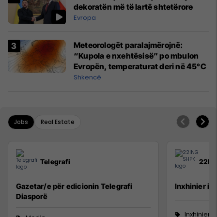
dekoratën më të lartë shtetërore
Evropa
Meteorologët paralajmërojnë:
“Kupola e nxehtësisë” po mbulon
Evropën, temperaturat deri në 45°C
Shkencë
Jobs
Real Estate
Telegrafi
22IN
Gazetar/e për edicionin Telegrafi
Inxhinier i 
Diasporë
Inxhinieri