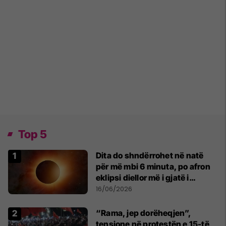
Top 5
Dita do shndërrohet në natë
për më mbi 6 minuta, po afron
eklipsi diellor më i gjatë i
shekullit të 21-të
16/06/2026
“Rama, jep dorëheqjen”,
tensione në protestën e 15-të,