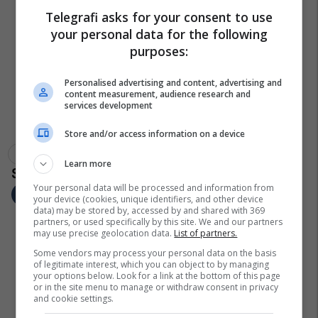
Telegrafi asks for your consent to use
your personal data for the following
purposes:
Personalised advertising and content, advertising and
content measurement, audience research and
services development
Store and/or access information on a device
Shëndetësia Në Maqedoni
Pthp-Maqedoni
Manastiri
Learn more
Your personal data will be processed and information from
your device (cookies, unique identifiers, and other device
data) may be stored by, accessed by and shared with 369
partners, or used specifically by this site. We and our partners
may use precise geolocation data.
List of partners.
Some vendors may process your personal data on the basis
of legitimate interest, which you can object to by managing
your options below. Look for a link at the bottom of this page
or in the site menu to manage or withdraw consent in privacy
and cookie settings.