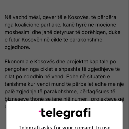
Në vazhdimësi, qeveritë e Kosovës, të përbëra
nga koalicione partiake, kanë hyrë në mocione
mosbesimi dhe janë detyruar të dorëhiqen, duke
e futur Kosovën në cikle të parakohshme
zgjedhore.
Ekonomia e Kosovës dhe projektet kapitale po
pengohen nga ciklet e shpeshta të zgjedhjeve të
cilat po ndodhin në vend. Edhe në situatën e
tanishme kur vendi mund të përballet edhe me një
palë zgjedhje të parakohshme, përfaqësues të
bizneseve thonë se janë një numër i projekteve që
do të shënojnë ngecje.
Telegrafi asks for your consent to use