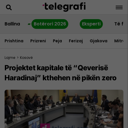
Ballina
Botërori 2026
Eksperti
Të fu
Prishtina
Prizreni
Peja
Ferizaj
Gjakova
Mitrov
Lajme
>
Kosovë
Projektet kapitale të “Qeverisë
Haradinaj” kthehen në pikën zero