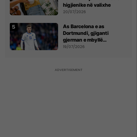
higjienike në valixhe
20/07/2026
As Barcelona e as
Dortmundi, gjiganti
gjerman e mbyllë
marrëveshjen për Fisnik
19/07/2026
Asllanin