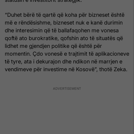
“Duhet bërë të qartë që koha për bizneset është
më e rëndësishme, bizneset nuk e kanë durimin
dhe interesimin që të ballafaqohen me vonesa
qoftë ato burokratike, qofshin ato të situatës që
lidhet me gjendjen politike që është për
momentin. Çdo vonesë e trajtimit të aplikacioneve
të tyre, ata i dekurajon dhe ndikon në marrjen e
vendimeve për investime në Kosovë”, thotë Zeka.