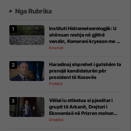
Nga Rubrika
​Instituti Hidrometeorologjik: U
shënuan reshje në gjithë
vendin, Komorani kryeson me 15
mm shi
Kosovë
Haradinaj shprehet i gatshëm ta
pranojë kandidaturën për
president të Kosovës
Politikë
Vëllai iu etiketua si pjesëtar i
grupit të Arkanit, Drejtori i
Ekonomisë në Prizren mohon
pretendimet
Drejtësi