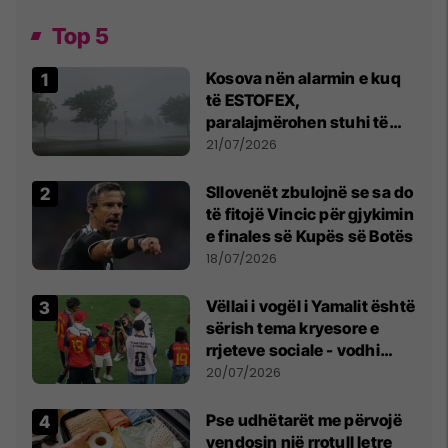
Top 5
Kosova nën alarmin e kuq
të ESTOFEX,
paralajmërohen stuhi të
fuqishme me breshër dhe
21/07/2026
erëra të forta
Sllovenët zbulojnë se sa do
të fitojë Vincic për gjykimin
e finales së Kupës së Botës
18/07/2026
Vëllai i vogël i Yamalit është
sërish tema kryesore e
rrjeteve sociale - vodhi
vëmendjen pas finales së
20/07/2026
Kupës së Botës
Pse udhëtarët me përvojë
vendosin një rrotull letre