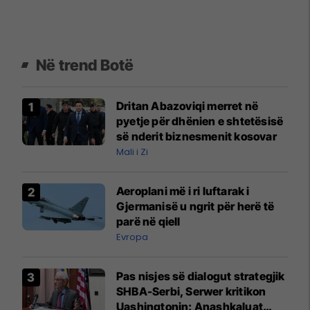
Në trend Botë
Dritan Abazoviqi merret në
pyetje për dhënien e shtetësisë
së nderit biznesmenit kosovar
Mali i Zi
Aeroplani më i ri luftarak i
Gjermanisë u ngrit për herë të
parë në qiell
Evropa
Pas nisjes së dialogut strategjik
SHBA-Serbi, Serwer kritikon
Uashingtonin: Anashkaluat