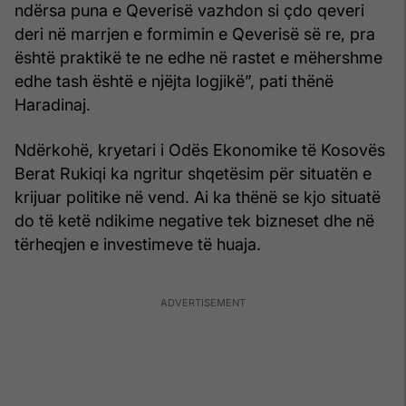
ndërsa puna e Qeverisë vazhdon si çdo qeveri
deri në marrjen e formimin e Qeverisë së re, pra
është praktikë te ne edhe në rastet e mëhershme
edhe tash është e njëjta logjikë”, pati thënë
Haradinaj.
Ndërkohë, kryetari i Odës Ekonomike të Kosovës
Berat Rukiqi ka ngritur shqetësim për situatën e
krijuar politike në vend. Ai ka thënë se kjo situatë
do të ketë ndikime negative tek bizneset dhe në
tërheqjen e investimeve të huaja.