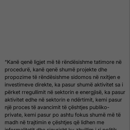
“Kanë qenë ligjet më të rëndësishme tatimore në
procedurë, kanë qenë shumë projekte dhe
propozime të rëndësishme sidomos në nxitjen e
investimeve direkte, ka pasur shumë aktivitet sa i
përket rregullimit në sektorin e energjisë, ka pasur
aktivitet edhe në sektorin e ndërtimit, kemi pasur
një proces të avancimit të çështjes publiko-
private, kemi pasur po ashtu fokus shumë më të
madh në trajtimin e çështjes që lidhen me
informalitetit dhe sigurisht ky zhvillim i ri politik,