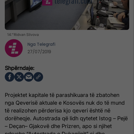
14:"Ridvan Slivova
Nga
Telegrafi
27/07/2019
Projektet kapitale të parashikuara të zbatohen
nga Qeverisë aktuale e Kosovës nuk do të mund
të realizohen përderisa kjo qeveri është në
dorëheqje. Autostrada që lidh qytetet Istog – Pejë
– Deçan– Gjakovë dhe Prizren, apo si njihet
ndryshe “Autostrada e Dukagjinit” si dhe