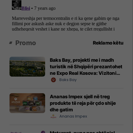
Promo
Reklamo këtu
Baks Bay, projekti me i madh
turistik në Shqipëri prezantohet
ne Expo Real Kosova: Vizitoni
shtandin dhe zbuloni
Baks Bay
mundësitë e investimit
Ananas Impex sjell në treg
produkte të reja për çdo shije
dhe gatim
Ananas Impex
Maturant, puno nga shtëpia!