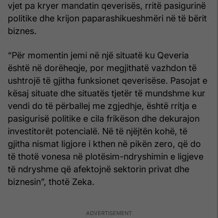
vjet pa kryer mandatin qeverisës, rritë pasigurinë
politike dhe krijon paparashikueshmëri në të bërit
biznes.
“Për momentin jemi në një situatë ku Qeveria
është në dorëheqje, por megjithatë vazhdon të
ushtrojë të gjitha funksionet qeverisëse. Pasojat e
kësaj situate dhe situatës tjetër të mundshme kur
vendi do të përballej me zgjedhje, është rritja e
pasigurisë politike e cila frikëson dhe dekurajon
investitorët potencialë. Në të njëjtën kohë, të
gjitha nismat ligjore i kthen në pikën zero, që do
të thotë vonesa në plotësim-ndryshimin e ligjeve
të ndryshme që afektojnë sektorin privat dhe
biznesin”, thotë Zeka.