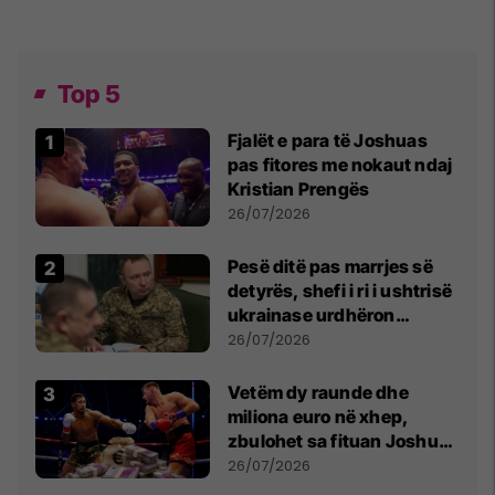
Top 5
Fjalët e para të Joshuas
pas fitores me nokaut ndaj
Kristian Prengës
26/07/2026
Pesë ditë pas marrjes së
detyrës, shefi i ri i ushtrisë
ukrainase urdhëron
kontroll të madh
26/07/2026
Vetëm dy raunde dhe
miliona euro në xhep,
zbulohet sa fituan Joshua
e Prenga
26/07/2026