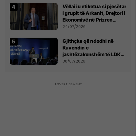
Vëllai iu etiketua si pjesëtar
i grupit të Arkanit, Drejtori i
Ekonomisë në Prizren
mohon pretendimet
24/07/2026
Gjithçka që ndodhi në
Kuvendin e
jashtëzakonshëm të LDK-
së
30/07/2026