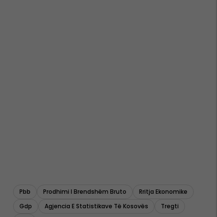
Pbb
Prodhimi I Brendshëm Bruto
Rritja Ekonomike
Gdp
Agjencia E Statistikave Të Kosovës
Tregti