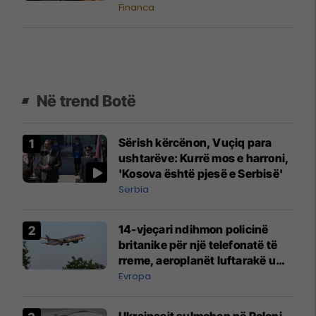
Financa
Në trend Botë
Sërish kërcënon, Vuçiq para
ushtarëve: Kurrë mos e harroni,
'Kosova është pjesë e Serbisë'
Serbia
14-vjeçari ndihmon policinë
britanike për një telefonatë të
rreme, aeroplanët luftarakë u
ngritën në ajër për të
Evropa
interceptuar fluturaken e Qatar
Airways që po shkonte drejt