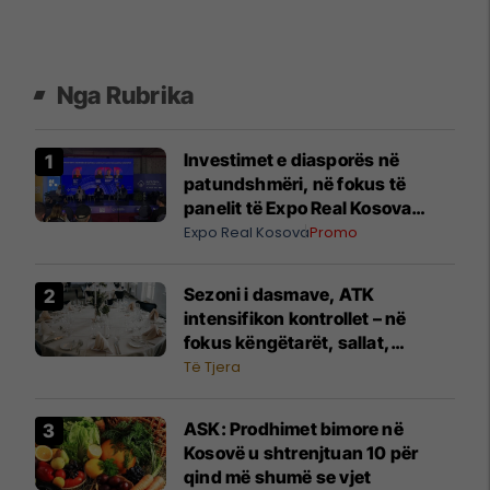
Nga Rubrika
Investimet e diasporës në
patundshmëri, në fokus të
panelit të Expo Real Kosova
2026
Expo Real Kosova
Promo
Sezoni i dasmave, ATK
intensifikon kontrollet – në
fokus këngëtarët, sallat,
fotografët dhe shërbimet tjera
Të Tjera
​ASK: Prodhimet bimore në
Kosovë u shtrenjtuan 10 për
qind më shumë se vjet