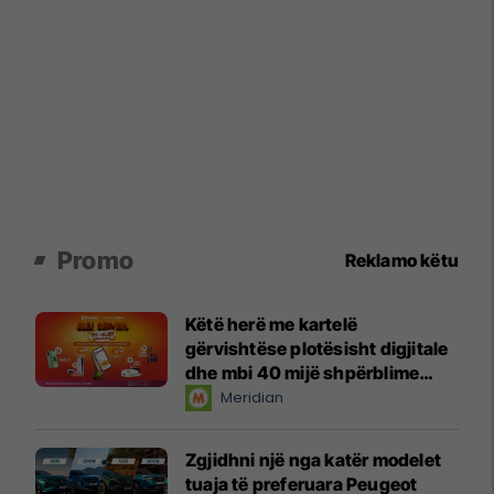
Promo
Reklamo këtu
Këtë herë me kartelë
gërvishtëse plotësisht digjitale
dhe mbi 40 mijë shpërblime
instant!
Meridian
Zgjidhni një nga katër modelet
tuaja të preferuara Peugeot