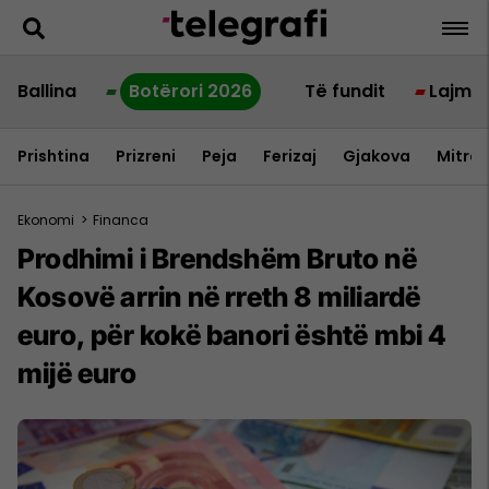
Ballina
Botërori 2026
Të fundit
Lajme
Prishtina
Prizreni
Peja
Ferizaj
Gjakova
Mitrov
Ekonomi
>
Financa
Prodhimi i Brendshëm Bruto në
Kosovë arrin në rreth 8 miliardë
euro, për kokë banori është mbi 4
mijë euro