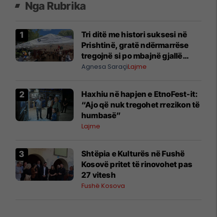
Nga Rubrika
Tri ditë me histori suksesi në
Prishtinë, gratë ndërmarrëse
tregojnë si po mbajnë gjallë
traditën dhe biznesin
Agnesa Saraçi
Lajme
Haxhiu në hapjen e EtnoFest-it:
“Ajo që nuk tregohet rrezikon të
humbasë”
Lajme
Shtëpia e Kulturës në Fushë
Kosovë pritet të rinovohet pas
27 vitesh
Fushë Kosova