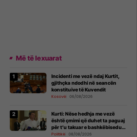
Më të lexuarat
Incidenti me vezë ndaj Kurtit,
gjithçka ndodhi në seancën
konstituive të Kuvendit
Kosovë
06/08/2026
Kurti: Nëse hedhja me vezë
është çmimi që duhet ta paguaj
për t’u takuar e bashkëbiseduar
jam i lumtur ta bëj këtë
Politikë
08/08/2026