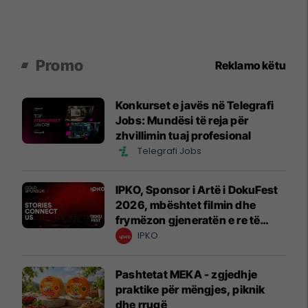
Promo
Reklamo këtu
Konkurset e javës në Telegrafi
Jobs: Mundësi të reja për
zhvillimin tuaj profesional
Telegrafi Jobs
IPKO, Sponsor i Artë i DokuFest
2026, mbështet filmin dhe
frymëzon gjeneratën e re të
krijuesve
IPKO
Pashtetat MEKA - zgjedhje
praktike për mëngjes, piknik
dhe rrugë