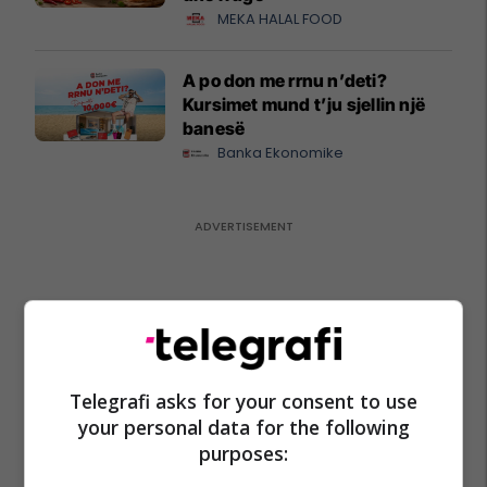
MEKA HALAL FOOD
A po don me rrnu n’deti?
Kursimet mund t’ju sjellin një
banesë
Banka Ekonomike
Telegrafi asks for your consent to use
your personal data for the following
purposes: