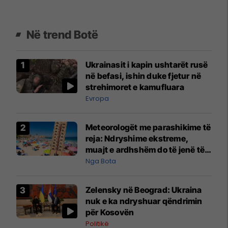
Në trend Botë
Ukrainasit i kapin ushtarët rusë
në befasi, ishin duke fjetur në
strehimoret e kamufluara
Evropa
Meteorologët me parashikime të
reja: Ndryshime ekstreme,
muajt e ardhshëm do të jenë të
pazakontë
Nga Bota
Zelensky në Beograd: Ukraina
nuk e ka ndryshuar qëndrimin
për Kosovën
Politikë