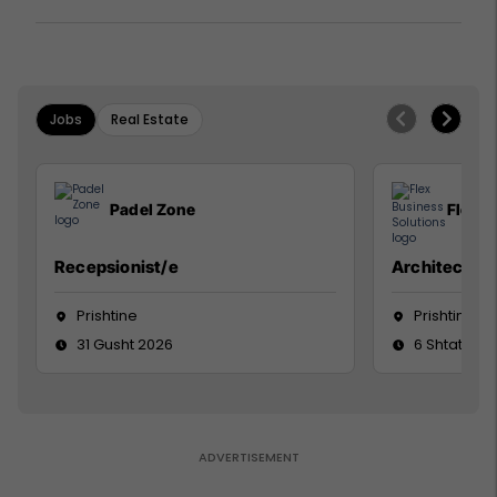
Jobs
Real Estate
Padel Zone
Flex B
Recepsionist/e
Architect
Prishtine
Prishtinë
31 Gusht 2026
6 Shtator 2