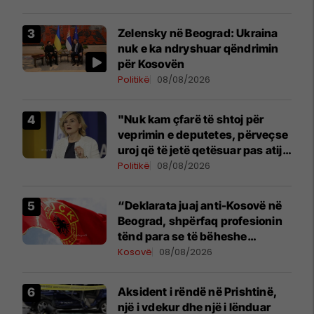
Zelensky në Beograd: Ukraina
nuk e ka ndryshuar qëndrimin
për Kosovën
Politikë
08/08/2026
"Nuk kam çfarë të shtoj për
veprimin e deputetes, përveçse
uroj që të jetë qetësuar pas atij
momenti", reagon Kusari-Lila
Politikë
08/08/2026
“Deklarata juaj anti-Kosovë në
Beograd, shpërfaq profesionin
tënd para se të bëheshe
president”, OVL e UÇK-së i
Kosovë
08/08/2026
reagon Zelenskyt
Aksident i rëndë në Prishtinë,
një i vdekur dhe një i lënduar