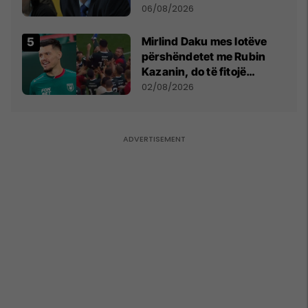
bëjnë shkelje të rëndë
06/08/2026
kushtetuese
Mirlind Daku mes lotëve
përshëndetet me Rubin
Kazanin, do të fitojë
miliona te Spartak Moska
02/08/2026