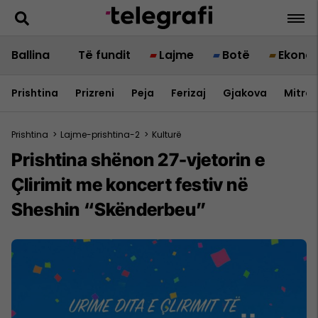
Ballina
Të fundit
Lajme
Botë
Ekono
Prishtina
Prizreni
Peja
Ferizaj
Gjakova
Mitrov
Prishtina
>
Lajme-prishtina-2
>
Kulturë
Prishtina shënon 27-vjetorin e
Çlirimit me koncert festiv në
Sheshin “Skënderbeu”