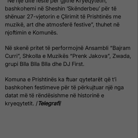
“Në një ditë festë për gjithë Kryeqytetin,
bashkohemi në Sheshin ‘Skënderbeu’ për të
shënuar 27-vjetorin e Çlirimit të Prishtinës me
muzikë, art dhe atmosferë festive”, thuhet në
njoftimin e Komunës.
Në skenë pritet të performojnë Ansambli “Bajram
Curri”, Shkolla e Muzikës “Prenk Jakova”, Zwada,
grupi Blla Blla Blla dhe DJ First.
Komuna e Prishtinës ka ftuar qytetarët që t’i
bashkohen festimeve për të përkujtuar një nga
datat më të rëndësishme në historinë e
kryeqytetit. /
Telegrafi
/