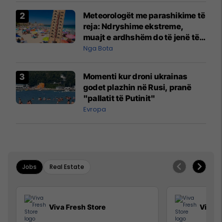
Meteorologët me parashikime të
reja: Ndryshime ekstreme,
muajt e ardhshëm do të jenë të
pazakontë
Nga Bota
Momenti kur droni ukrainas
godet plazhin në Rusi, pranë
"pallatit të Putinit"
Evropa
Jobs
Real Estate
Viva Fresh Store
Viva F