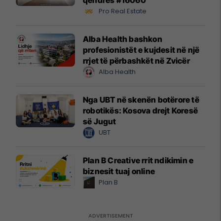
Pro Real Estate
Alba Health bashkon
profesionistët e kujdesit në një
rrjet të përbashkët në Zvicër
Alba Health
Nga UBT në skenën botërore të
robotikës: Kosova drejt Koresë
së Jugut
UBT
Plan B Creative rrit ndikimin e
biznesit tuaj online
Plan B