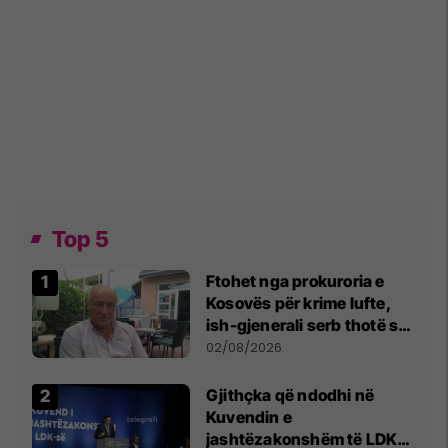
Top 5
Ftohet nga prokuroria e
Kosovës për krime lufte,
ish-gjenerali serb thotë se
dikush e tradhtoi në
02/08/2026
Beograd
Gjithçka që ndodhi në
Kuvendin e
jashtëzakonshëm të LDK-