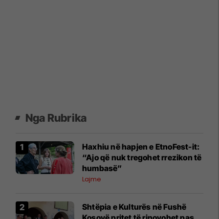
Nga Rubrika
Haxhiu në hapjen e EtnoFest-it:
“Ajo që nuk tregohet rrezikon të
humbasë”
Lajme
Shtëpia e Kulturës në Fushë
Kosovë pritet të rinovohet pas