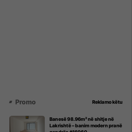
Promo
Reklamo këtu
Banesë 98.96m² në shitje në
Lakrishtë – banim modern pranë
qendrës #16060