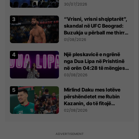
së
30/07/2026
“Vrisni, vrisni shqiptarët”,
skandal në UFC Beograd:
Buzukja u përball me thirrje
anti-shqiptare nga
01/08/2026
tribunat
Një pleskavicë e ngrënë
nga Dua Lipa në Prishtinë
në orën 04:28 të mëngjesit
- dhe bota digjitale serbe
03/08/2026
shpall gjendjen e luftës
Mirlind Daku mes lotëve
përshëndetet me Rubin
Kazanin, do të fitojë
miliona te Spartak Moska
02/08/2026