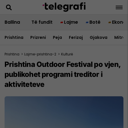
Ballina
Të fundit
Lajme
Botë
Ekono
Prishtina
Prizreni
Peja
Ferizaj
Gjakova
Mitrov
Prishtina
>
Lajme-prishtina-2
>
Kulturë
Prishtina Outdoor Festival po vjen,
publikohet programi treditor i
aktiviteteve