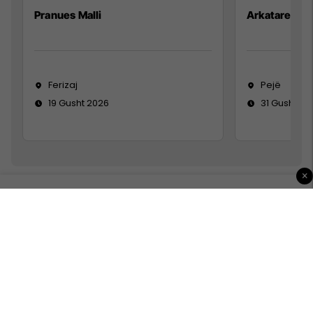
Pranues Malli
Arkatare
Ferizaj
Pejë
19 Gusht 2026
31 Gusht 20
×