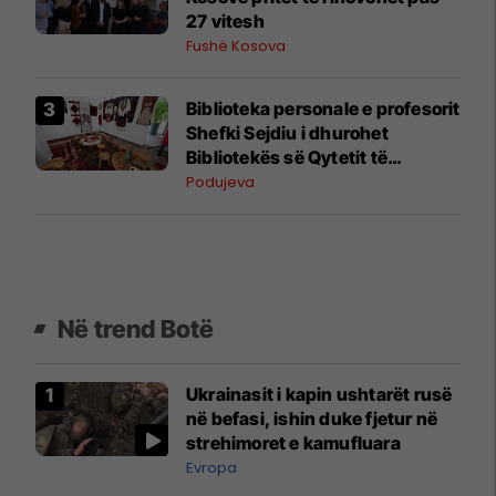
27 vitesh
Fushë Kosova
Biblioteka personale e profesorit
Shefki Sejdiu i dhurohet
Bibliotekës së Qytetit të
Podujevës
Podujeva
Në trend Botë
Ukrainasit i kapin ushtarët rusë
në befasi, ishin duke fjetur në
strehimoret e kamufluara
Evropa