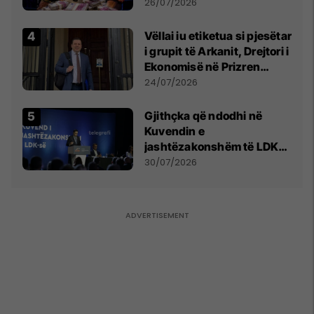
e Prenga
26/07/2026
Vëllai iu etiketua si pjesëtar
i grupit të Arkanit, Drejtori i
Ekonomisë në Prizren
mohon pretendimet
24/07/2026
Gjithçka që ndodhi në
Kuvendin e
jashtëzakonshëm të LDK-
së
30/07/2026