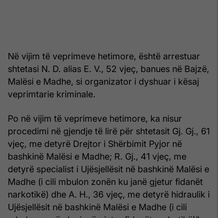
Në vijim të veprimeve hetimore, është arrestuar
shtetasi N. D. alias E. V., 52 vjeç, banues në Bajzë,
Malësi e Madhe, si organizator i dyshuar i kësaj
veprimtarie kriminale.
Po në vijim të veprimeve hetimore, ka nisur
procedimi në gjendje të lirë për shtetasit Gj. Gj., 61
vjeç, me detyrë Drejtor i Shërbimit Pyjor në
bashkinë Malësi e Madhe; R. Gj., 41 vjeç, me
detyrë specialist i Ujësjellësit në bashkinë Malësi e
Madhe (i cili mbulon zonën ku janë gjetur fidanët
narkotikë) dhe A. H., 36 vjeç, me detyrë hidraulik i
Ujësjellësit në bashkinë Malësi e Madhe (i cili