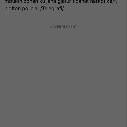
mbulon zonën ku janë gjetur fidanët narkotikë)”,
njofton policia. /Telegrafi/