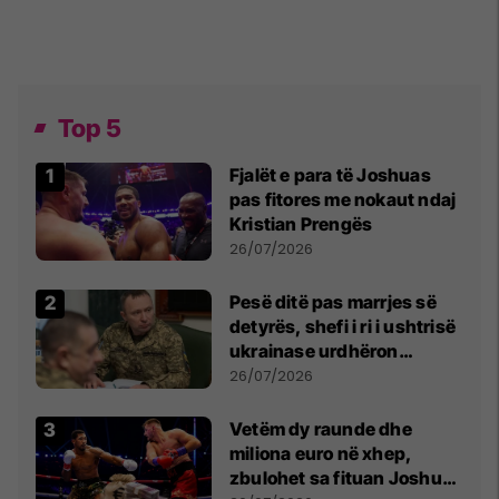
Top 5
Fjalët e para të Joshuas
pas fitores me nokaut ndaj
Kristian Prengës
26/07/2026
Pesë ditë pas marrjes së
detyrës, shefi i ri i ushtrisë
ukrainase urdhëron
kontroll të madh
26/07/2026
Vetëm dy raunde dhe
miliona euro në xhep,
zbulohet sa fituan Joshua