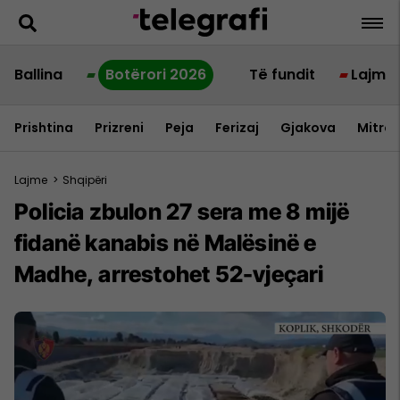
Ballina
Botërori 2026
Të fundit
Lajme
Prishtina
Prizreni
Peja
Ferizaj
Gjakova
Mitrov
Lajme
>
Shqipëri
Policia zbulon 27 sera me 8 mijë
fidanë kanabis në Malësinë e
Madhe, arrestohet 52-vjeçari