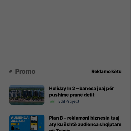
Promo
Reklamo këtu
Holiday In 2 – banesa juaj për
pushime pranë detit
Edil Project
Plan B – reklamoni biznesin tuaj
aty ku është audienca shqiptare
në Zvicër