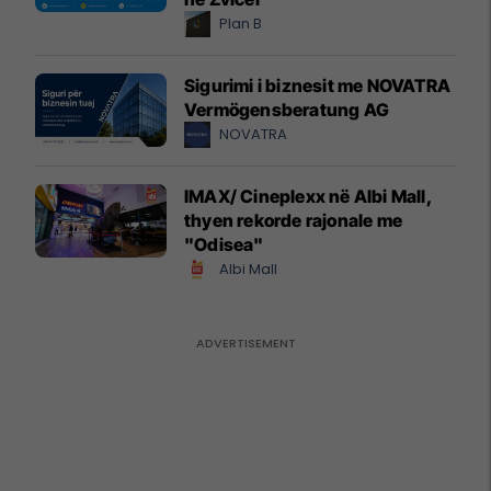
Plan B
Sigurimi i biznesit me NOVATRA
Vermögensberatung AG
NOVATRA
IMAX/ Cineplexx në Albi Mall,
thyen rekorde rajonale me
"Odisea"
Albi Mall