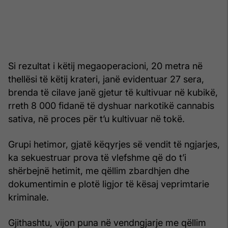
Si rezultat i këtij megaoperacioni, 20 metra në
thellësi të këtij krateri, janë evidentuar 27 sera,
brenda të cilave janë gjetur të kultivuar në kubikë,
rreth 8 000 fidanë të dyshuar narkotikë cannabis
sativa, në proces për t’u kultivuar në tokë.
Grupi hetimor, gjatë këqyrjes së vendit të ngjarjes,
ka sekuestruar prova të vlefshme që do t’i
shërbejnë hetimit, me qëllim zbardhjen dhe
dokumentimin e plotë ligjor të kësaj veprimtarie
kriminale.
Gjithashtu, vijon puna në vendngjarje me qëllim