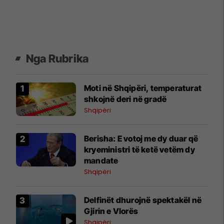
Nga Rubrika
Moti në Shqipëri, temperaturat
shkojnë deri në gradë
Shqipëri
Berisha: E votoj me dy duar që
kryeministri të ketë vetëm dy
mandate
Shqipëri
Delfinët dhurojnë spektakël në
Gjirin e Vlorës
Shqipëri