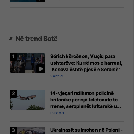
Në trend Botë
Sërish kërcënon, Vuçiq para
ushtarëve: Kurrë mos e harroni,
'Kosova është pjesë e Serbisë'
Serbia
14-vjeçari ndihmon policinë
britanike për një telefonatë të
rreme, aeroplanët luftarakë u
ngritën në ajër për të
Evropa
interceptuar fluturaken e Qatar
Airways që po shkonte drejt
Ukrainasit sulmohen në Poloni -
Mançesterit