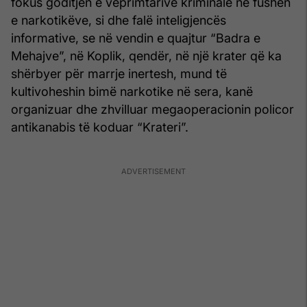
fokus goditjen e veprimtarive kriminale në fushën
e narkotikëve, si dhe falë inteligjencës
informative, se në vendin e quajtur “Badra e
Mehajve”, në Koplik, qendër, në një krater që ka
shërbyer për marrje inertesh, mund të
kultivoheshin bimë narkotike në sera, kanë
organizuar dhe zhvilluar megaoperacionin policor
antikanabis të koduar “Krateri”.