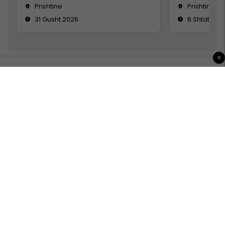
Prishtine
Prishtinë
31 Gusht 2026
6 Shtator 2
×