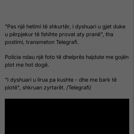
"Pas një hetimi të shkurtër, i dyshuari u gjet duke
u përpjekur të fshihte provat aty pranë", tha
postimi, transmeton Telegrafi.
Policia ndau një foto të dhelprës hajdute me gojën
plot me hot dogë.
"I dyshuari u lirua pa kushte - dhe me bark të
plotë", shkruan zyrtarët. /Telegrafi/