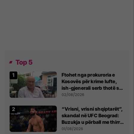
Top 5
Ftohet nga prokuroria e
Kosovës për krime lufte,
ish-gjenerali serb thotë se
dikush e tradhtoi në
02/08/2026
Beograd
“Vrisni, vrisni shqiptarët”,
skandal në UFC Beograd:
Buzukja u përball me thirrje
anti-shqiptare nga
01/08/2026