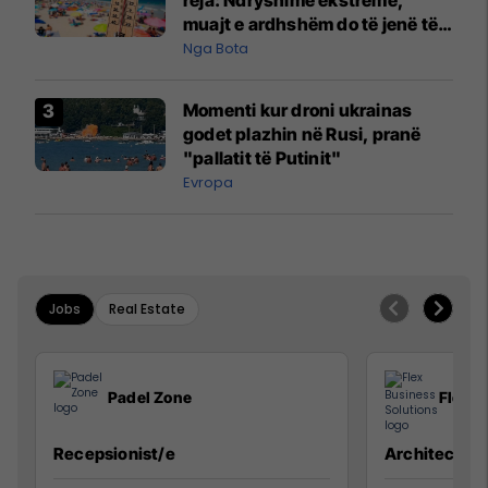
muajt e ardhshëm do të jenë të
pazakontë
Nga Bota
Momenti kur droni ukrainas
godet plazhin në Rusi, pranë
"pallatit të Putinit"
Evropa
Jobs
Real Estate
Padel Zone
Flex B
Recepsionist/e
Architect