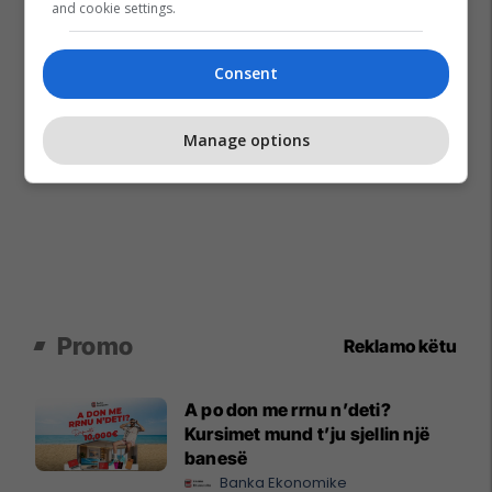
and cookie settings.
Consent
Manage options
Promo
Reklamo këtu
A po don me rrnu n’deti?
Kursimet mund t’ju sjellin një
banesë
Banka Ekonomike