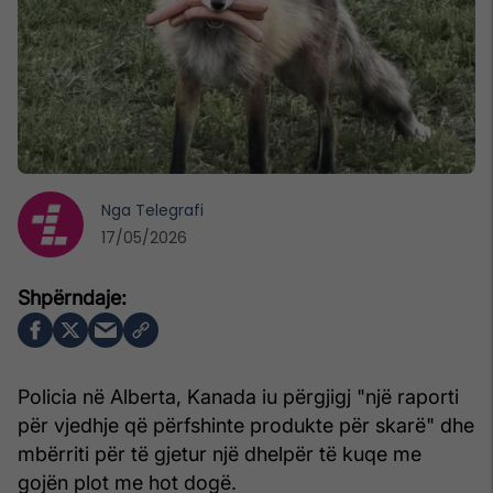
Nga
Telegrafi
17/05/2026
Policia në Alberta, Kanada iu përgjigj "një raporti
për vjedhje që përfshinte produkte për skarë" dhe
mbërriti për të gjetur një dhelpër të kuqe me
gojën plot me hot dogë.