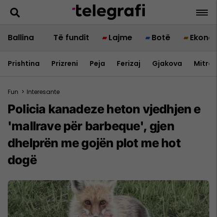
Ballina
Të fundit
Lajme
Botë
Ekono
Prishtina
Prizreni
Peja
Ferizaj
Gjakova
Mitrov
Fun
>
Interesante
Policia kanadeze heton vjedhjen e
'mallrave për barbeque', gjen
dhelprën me gojën plot me hot
dogë