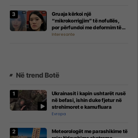
Gruaja kërkoi një
“mikrokorrigjim” të nofullës,
por përfundoi me deformim të
madh të fytyrës
Interesante
Në trend Botë
Ukrainasit i kapin ushtarët rusë
në befasi, ishin duke fjetur në
strehimoret e kamufluara
Evropa
Meteorologët me parashikime të
reja: Ndryshime ekstreme,