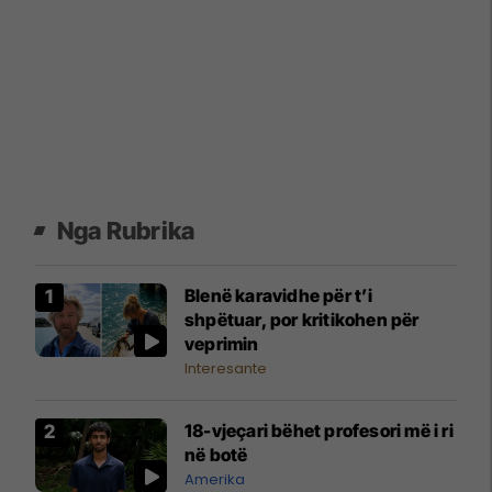
Nga Rubrika
Blenë karavidhe për t’i
shpëtuar, por kritikohen për
veprimin
Interesante
18-vjeçari bëhet profesori më i ri
në botë
Amerika