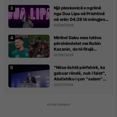
tribunat
Një pleskavicë e ngrënë
nga Dua Lipa në Prishtinë
në orën 04:28 të mëngjesit
- dhe bota digjitale serbe
03/08/2026
shpall gjendjen e luftës
Mirlind Daku mes lotëve
përshëndetet me Rubin
Kazanin, do të fitojë
miliona te Spartak Moska
02/08/2026
"Nëse është përfshirë, ka
gabuar rëndë, nuk i falet",
Abdixhiku i çon “selam”
Përparim Ramës
30/07/2026