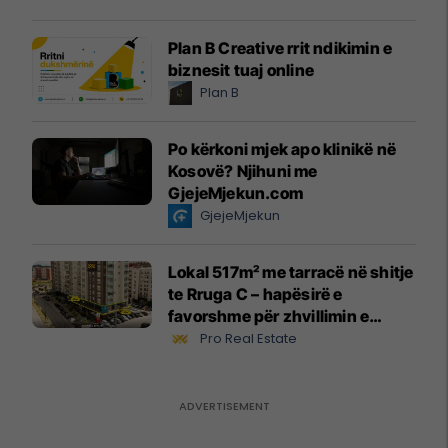
Plan B Creative rrit ndikimin e
biznesit tuaj online
Plan B
Po kërkoni mjek apo klinikë në
Kosovë? Njihuni me
GjejeMjekun.com
GjejeMjekun
Lokal 517m² me tarracë në shitje
te Rruga C – hapësirë e
favorshme për zhvillimin e
biznesit #15796
Pro Real Estate