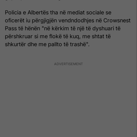
Policia e Albertës tha në mediat sociale se
oficerët iu përgjigjën vendndodhjes në Crowsnest
Pass të hënën "në kërkim të një të dyshuari të
përshkruar si me flokë të kuq, me shtat të
shkurtër dhe me pallto të trashë".