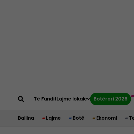
Të Fundit
Lajme lokale
Botërori 2026
Ballina
Lajme
Botë
Ekonomi
T