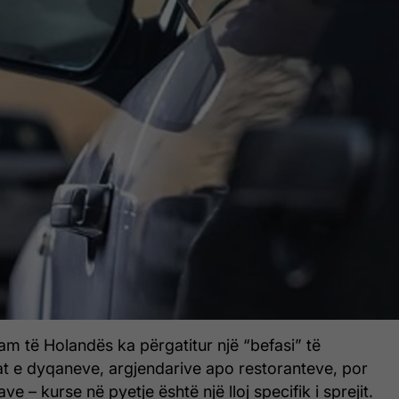
am të Holandës ka përgatitur një “befasi” të
at e dyqaneve, argjendarive apo restoranteve, por
ve – kurse në pyetje është një lloj specifik i sprejit.