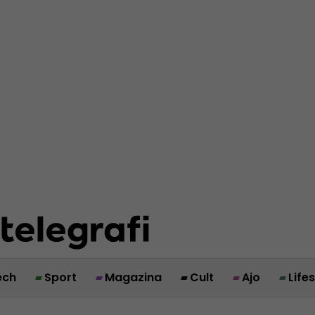
ech
Sport
Magazina
Cult
Ajo
Life