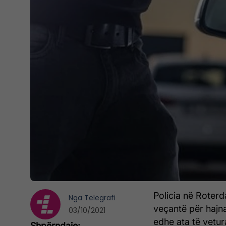
Policia në Roterd
Nga
Telegrafi
veçantë për hajn
03/10/2021
edhe ata të vetura