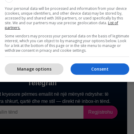
 në Roterdam pret që kjo masë dhe spreji të
Your personal data will be processed and information from your device
(cookies, unique identifiers, and other device data) may be stored by,
t. /Telegrafi/
accessed by and shared with 369 partners, or used specifically by this
site. We and our partners may use precise geolocation data.
List of
partners.
Some vendors may process your personal data on the basis of legitimate
interest, which you can object to by managing your options below. Look
for a link at the bottom of this page or in the site menu to manage or
withdraw consent in privacy and cookie settings.
Manage options
Consent