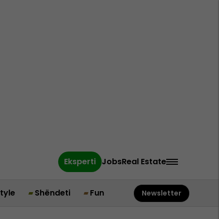
Eksperti
Jobs
Real Estate
style
Shëndeti
Fun
Newsletter