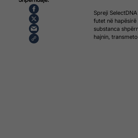
Spreji SelectDNA 
futet në hapësirë
substanca shpërn
hajnin, transmeto