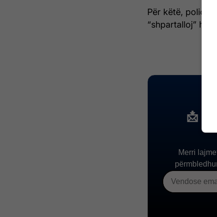
Për këtë, policia
“shpartalloj” hajna