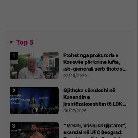
Top 5
Ftohet nga prokuroria e
Kosovës për krime lufte,
ish-gjenerali serb thotë se
dikush e tradhtoi në
02/08/2026
Beograd
Gjithçka që ndodhi në
Kuvendin e
jashtëzakonshëm të LDK-
së
30/07/2026
“Vrisni, vrisni shqiptarët”,
skandal në UFC Beograd: