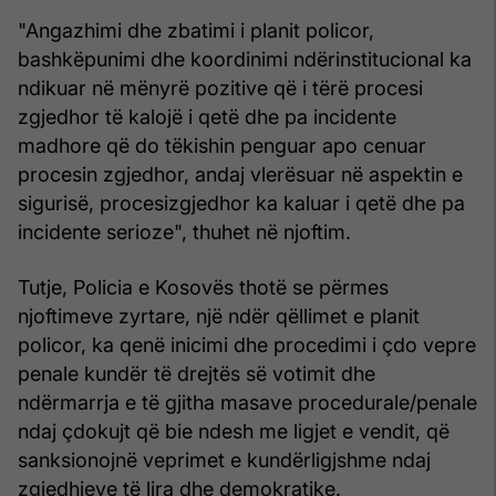
"Angazhimi dhe zbatimi i planit policor,
bashkëpunimi dhe koordinimi ndërinstitucional ka
ndikuar në mënyrë pozitive që i tërë procesi
zgjedhor të kalojë i qetë dhe pa incidente
madhore që do tëkishin penguar apo cenuar
procesin zgjedhor, andaj vlerësuar në aspektin e
sigurisë, procesizgjedhor ka kaluar i qetë dhe pa
incidente serioze", thuhet në njoftim.
Tutje, Policia e Kosovës thotë se përmes
njoftimeve zyrtare, një ndër qëllimet e planit
policor, ka qenë inicimi dhe procedimi i çdo vepre
penale kundër të drejtës së votimit dhe
ndërmarrja e të gjitha masave procedurale/penale
ndaj çdokujt që bie ndesh me ligjet e vendit, që
sanksionojnë veprimet e kundërligjshme ndaj
zgjedhjeve të lira dhe demokratike.