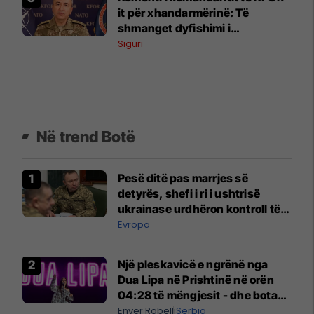
it për xhandarmërinë: Të
shmanget dyfishimi i
përpjekjeve
Siguri
Në trend Botë
Pesë ditë pas marrjes së
detyrës, shefi i ri i ushtrisë
ukrainase urdhëron kontroll të
madh
Evropa
Një pleskavicë e ngrënë nga
Dua Lipa në Prishtinë në orën
04:28 të mëngjesit - dhe bota
digjitale serbe shpall gjendjen e
Enver Robelli
Serbia