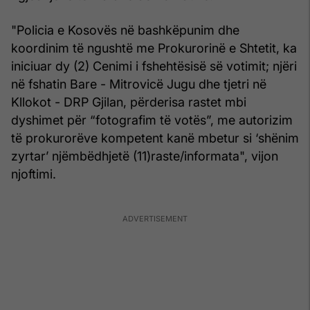
"Policia e Kosovës në bashkëpunim dhe
koordinim të ngushtë me Prokurorinë e Shtetit, ka
iniciuar dy (2) Cenimi i fshehtësisë së votimit; njëri
në fshatin Bare - Mitrovicë Jugu dhe tjetri në
Kllokot - DRP Gjilan, përderisa rastet mbi
dyshimet për “fotografim të votës”, me autorizim
të prokurorëve kompetent kanë mbetur si ‘shënim
zyrtar’ njëmbëdhjetë (11)raste/informata", vijon
njoftimi.