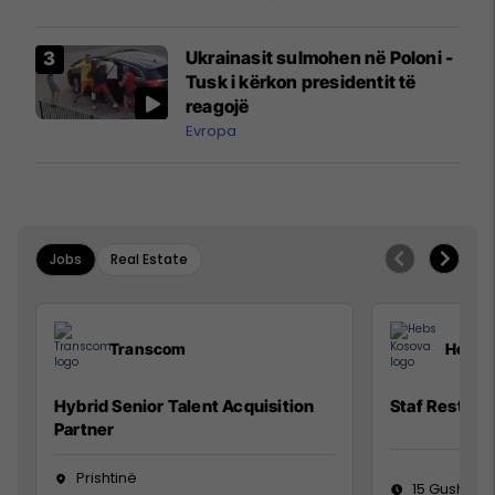
luftës
Ukrainasit sulmohen në Poloni -
Tusk i kërkon presidentit të
reagojë
Evropa
Jobs
Real Estate
Transcom
Hebs 
Hybrid Senior Talent Acquisition
Staf Restora
Partner
Prishtinë
15 Gusht 20