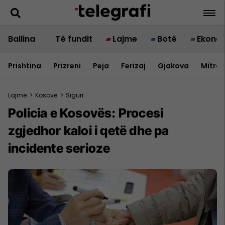
Ballina
Të fundit
Lajme
Botë
Ekono
Prishtina
Prizreni
Peja
Ferizaj
Gjakova
Mitrov
Lajme
>
Kosovë
>
Siguri
Policia e Kosovës: Procesi
zgjedhor kaloi i qetë dhe pa
incidente serioze