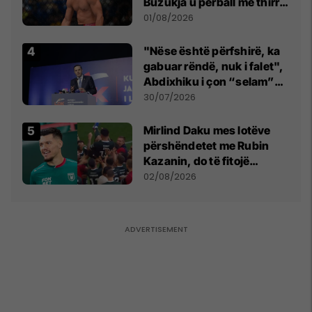
Buzukja u përball me thirrje
anti-shqiptare nga
01/08/2026
tribunat
"Nëse është përfshirë, ka
gabuar rëndë, nuk i falet",
Abdixhiku i çon “selam”
Përparim Ramës
30/07/2026
Mirlind Daku mes lotëve
përshëndetet me Rubin
Kazanin, do të fitojë
miliona te Spartak Moska
02/08/2026