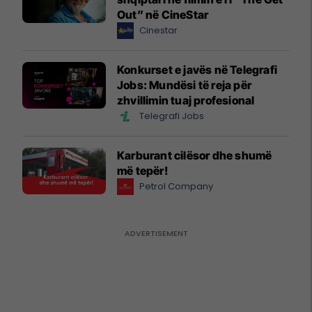
Out” në CineStar
Cinestar
Konkurset e javës në Telegrafi
Jobs: Mundësi të reja për
zhvillimin tuaj profesional
Telegrafi Jobs
Karburant cilësor dhe shumë
më tepër!
Petrol Company