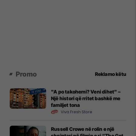
Promo
Reklamo këtu
"A po takohemi? Veni dihet" –
Një histori që rritet bashkë me
familjet tona
Viva Fresh Store
Russell Crowe në rolin e një
shqiptari në filmin e ri “The Get