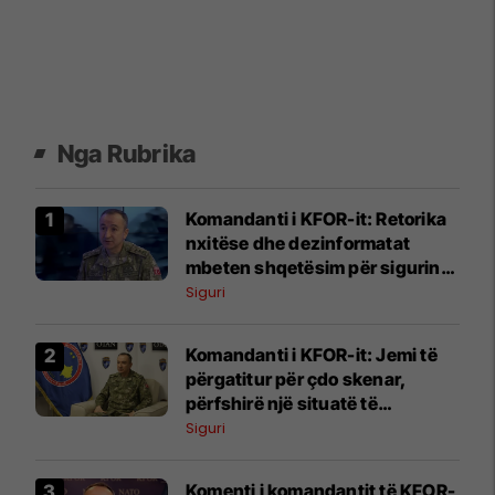
Nga Rubrika
Komandanti i KFOR-it: Retorika
nxitëse dhe dezinformatat
mbeten shqetësim për sigurinë
në Kosovë
Siguri
Komandanti i KFOR-it: Jemi të
përgatitur për çdo skenar,
përfshirë një situatë të
ngjashme me Banjskën
Siguri
Komenti i komandantit të KFOR-