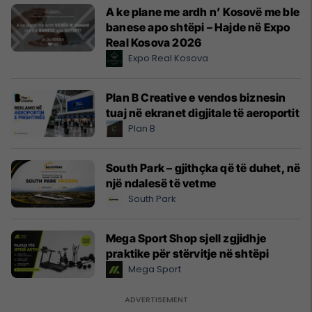
A ke plane me ardh n’ Kosovë me ble
banese apo shtëpi – Hajde në Expo
Real Kosova 2026
Expo Real Kosova
Plan B Creative e vendos biznesin
tuaj në ekranet digjitale të aeroportit
Plan B
South Park – gjithçka që të duhet, në
një ndalesë të vetme
South Park
Mega Sport Shop sjell zgjidhje
praktike për stërvitje në shtëpi
Mega Sport