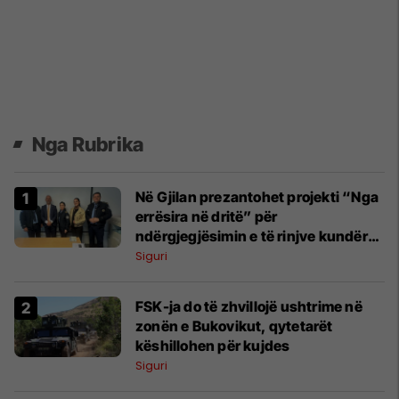
Nga Rubrika
Në Gjilan prezantohet projekti “Nga
errësira në dritë” për
ndërgjegjësimin e të rinjve kundër
dukurive negative
Siguri
FSK-ja do të zhvillojë ushtrime në
zonën e Bukovikut, qytetarët
këshillohen për kujdes
Siguri