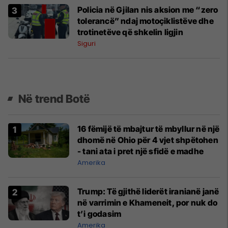
Policia në Gjilan nis aksion me “zero
tolerancë” ndaj motoçiklistëve dhe
trotinetëve që shkelin ligjin
Siguri
Në trend Botë
16 fëmijë të mbajtur të mbyllur në një
dhomë në Ohio për 4 vjet shpëtohen
- tani ata i pret një sfidë e madhe
Amerika
Trump: Të gjithë liderët iranianë janë
në varrimin e Khameneit, por nuk do
t’i godasim
Amerika