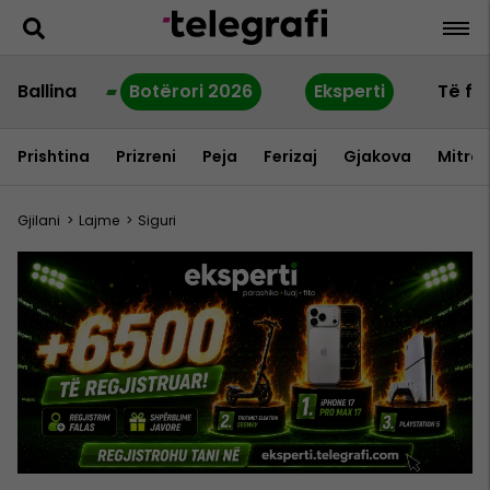
Ballina
Botërori 2026
Eksperti
Të fu
Prishtina
Prizreni
Peja
Ferizaj
Gjakova
Mitrov
Gjilani
>
Lajme
>
Siguri