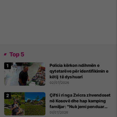
Top 5
Policia kërkon ndihmën e
qytetarëve për identifikimin e
këtij të dyshuari
02/07/2026
Çifti i ri nga Zvicra zhvendoset
në Kosovë dhe hap kamping
familjar: "Nuk jemi penduar
asnjë ditë"
01/07/2026