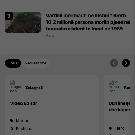
Varrimi më i madh në histori? Rreth
10.2 milionë persona morën pjesë në
funeralin e liderit të Iranit në 1989
Azia
Jobs
Real Estate
Telegrafi
Bau 
Video Editor
Udhëheqës p
dhe kopësh
Media
Tjera
Prishtinë