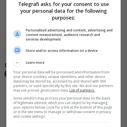
Telegrafi asks for your consent to use
your personal data for the following
purposes:
Personalised advertising and content, advertising and
content measurement, audience research and
services development
Store and/or access information on a device
Policia Ne Gjilan
Autobusët
Gjoba
Learn more
Your personal data will be processed and information from
your device (cookies, unique identifiers, and other device
data) may be stored by, accessed by and shared with 369
partners, or used specifically by this site. We and our partners
may use precise geolocation data.
List of partners.
Some vendors may process your personal data on the basis
of legitimate interest, which you can object to by managing
your options below. Look for a link at the bottom of this page
or in the site menu to manage or withdraw consent in privacy
and cookie settings.