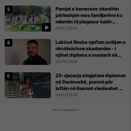
Pamjet e kamerave zbardhin
përleshjen mes familjarëve ku
mbetën të plagosur katër
persona
02/07/2026
Labinot Rexha njofton arritjen e
rëndësishme akademike - i
njihet diploma e masterit në
Psikologji në Zvicër
29/06/2026
25-vjeçarja shqiptare diplomon
në Danimarkë, punimi për
luftën në Kosovë vlerësohet me
notën më të lartë
04/07/2026