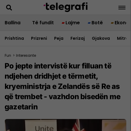
Ballina
Të fundit
Lajme
Botë
Ekono
Prishtina
Prizreni
Peja
Ferizaj
Gjakova
Mitrov
Fun
>
Interesante
Po jepte intervistë kur filluan të
ndjehen dridhjet e tërmetit,
kryeministrja e Zelandës së Re as
që trembet - vazhdon bisedën me
gazetarin