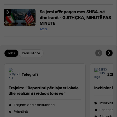
Sa jemi afër paqes mes SHBA-së
dhe Iranit - GJITHÇKA, MINUTË PAS
MINUTE
Azia
Jobs
Real Estate
Telegrafi
22IN
Trajnim: “Raportimi për lajmet lokale
Inxhinier i 
dhe realizimi i video storieve”
Inxhinieri
Trajnim dhe Konsulencë
Prishtinë
Prishtinë
6 Korrik 2