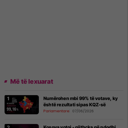
Më të lexuarat
Numërohen mbi 99% të votave, ky
është rezultati sipas KQZ-së
Parlamentare
07/06/2026
Kosova votoi - gjithçka që ndodhi