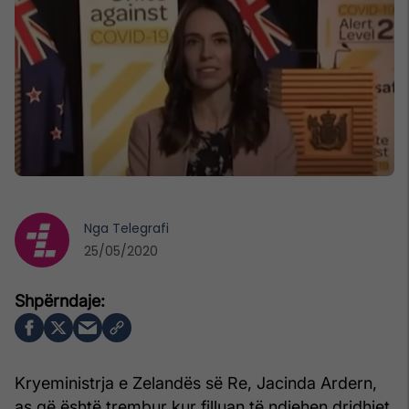
Nga
Telegrafi
25/05/2020
Kryeministrja e Zelandës së Re, Jacinda Ardern,
as që është trembur kur filluan të ndjehen dridhjet