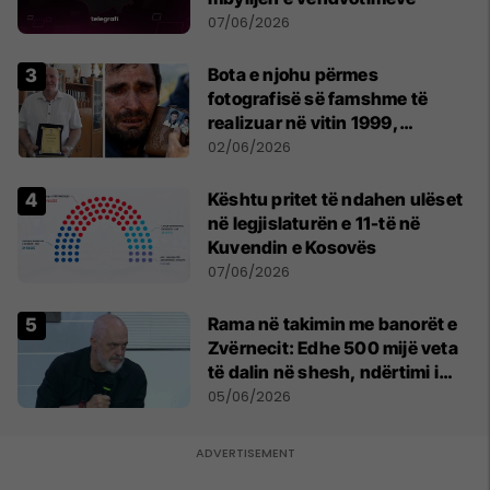
07/06/2026
Bota e njohu përmes
fotografisë së famshme të
realizuar në vitin 1999,
pensionohet Xajë Mustafa
02/06/2026
Kështu pritet të ndahen ulëset
në legjislaturën e 11-të në
Kuvendin e Kosovës
07/06/2026
Rama në takimin me banorët e
Zvërnecit: Edhe 500 mijë veta
të dalin në shesh, ndërtimi i
resortit nuk anulohet
05/06/2026