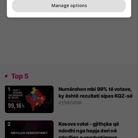
Manage options
Top 5
Numërohen mbi 99% të votave,
ky është rezultati sipas KQZ-së
07/06/2026
Kosova votoi - gjithçka që
ndodhi nga hapja deri në
mbylljen e vendvotimeve