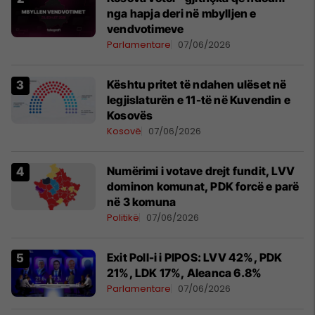
nga hapja deri në mbylljen e
vendvotimeve
Parlamentare
07/06/2026
Kështu pritet të ndahen ulëset në
legjislaturën e 11-të në Kuvendin e
Kosovës
Kosovë
07/06/2026
Numërimi i votave drejt fundit, LVV
dominon komunat, PDK forcë e parë
në 3 komuna
Politikë
07/06/2026
Exit Poll-i i PIPOS: LVV 42%, PDK
21%, LDK 17%, Aleanca 6.8%
Parlamentare
07/06/2026