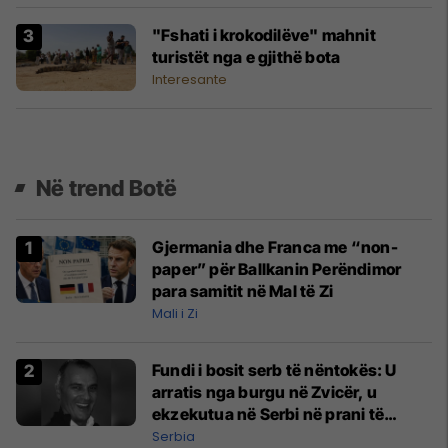
"Fshati i krokodilëve" mahnit
turistët nga e gjithë bota
Interesante
Në trend Botë
Gjermania dhe Franca me “non-
paper” për Ballkanin Perëndimor
para samitit në Mal të Zi
Mali i Zi
Fundi i bosit serb të nëntokës: U
arratis nga burgu në Zvicër, u
ekzekutua në Serbi në prani të
shefit të policisë
Serbia